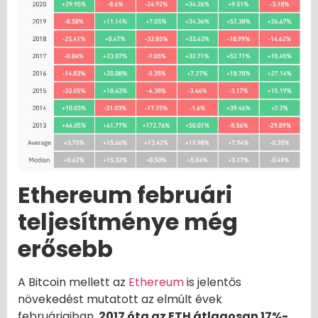
Ethereum februári
teljesítménye még
erősebb
A Bitcoin mellett az
Ethereum
is jelentős
növekedést mutatott az elmúlt évek
februárjaiban.
2017 óta az ETH átlagosan 17%-