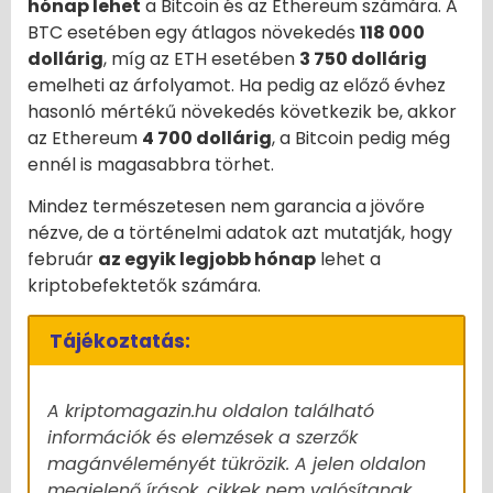
hónap lehet
a Bitcoin és az Ethereum számára. A
BTC esetében egy átlagos növekedés
118 000
dollárig
, míg az ETH esetében
3 750 dollárig
emelheti az árfolyamot. Ha pedig az előző évhez
hasonló mértékű növekedés következik be, akkor
az Ethereum
4 700 dollárig
, a Bitcoin pedig még
ennél is magasabbra törhet.
Mindez természetesen nem garancia a jövőre
nézve, de a történelmi adatok azt mutatják, hogy
február
az egyik legjobb hónap
lehet a
kriptobefektetők számára.
Tájékoztatás:
A kriptomagazin.hu oldalon található
információk és elemzések a szerzők
magánvéleményét tükrözik. A jelen oldalon
megjelenő írások, cikkek nem valósítanak