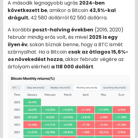
A második legnagyobb ugrás
2024-ben
következett be
, amikor a Bitcoin
43,5%-kal
drágult
, 42 580 dollárról 62 560 dollárra.
A korábbi
poszt-halving években
(2016, 2020)
február mindig erős volt, és mivel
2025 is egy
ilyen év
, sokan bíznak benne, hogy a BTC ismét
szárnyalhat. Ha a Bitcoin
csak az átlagos 15,6%-
os növekedést hozza
, akkor február végére az
árfolyam elérheti
a 118 000 dollárt
.