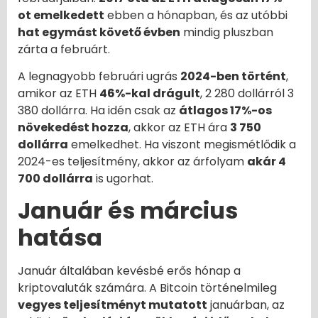
ot emelkedett
ebben a hónapban, és az utóbbi
hat egymást követő évben
mindig pluszban
zárta a februárt.
A legnagyobb februári ugrás
2024-ben történt
,
amikor az ETH
46%-kal drágult
, 2 280 dollárról 3
380 dollárra. Ha idén csak az
átlagos 17%-os
növekedést hozza
, akkor az ETH ára
3 750
dollárra
emelkedhet. Ha viszont megismétlődik a
2024-es teljesítmény, akkor az árfolyam
akár 4
700 dollárra
is ugorhat.
Január és március
hatása
Január általában kevésbé erős hónap a
kriptovaluták számára. A Bitcoin történelmileg
vegyes teljesítményt mutatott
januárban, az