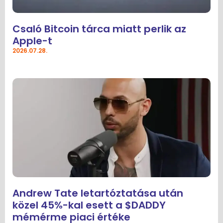
Csaló Bitcoin tárca miatt perlik az
Apple-t
2026.07.28.
Andrew Tate letartóztatása után
közel 45%-kal esett a $DADDY
mémérme piaci értéke