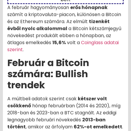
A február hagyományosan
erős hónapnak
számít a kriptovaluta-piacon, különösen a Bitcoin
és az Ethereum számára. Az elmúlt
tizenkét
évből nyolc alkalommal
a Bitcoin kétszámjegyű
növekedést produkált ebben a hónapban, az
átlagos emelkedés
15,6%
volt a
Coinglass adatai
szerint
.
Február a Bitcoin
számára: Bullish
trendek
A múltbeli adatok szerint csak
kétszer volt
csökkenő
hónap februárban (2014 és 2020), míg
2018-ban és 2023-ban a BTC stagnált. Az eddigi
legnagyobb februári növekedés
2013-ban
történt
, amikor az árfolyam
62%-ot emelkedett
.