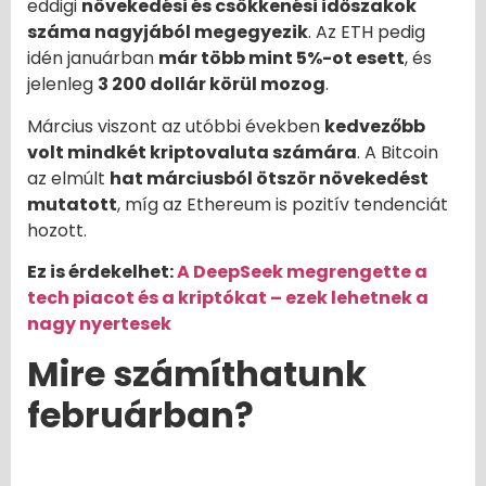
eddigi
növekedési és csökkenési időszakok
száma nagyjából megegyezik
. Az ETH pedig
idén januárban
már több mint 5%-ot esett
, és
jelenleg
3 200 dollár körül mozog
.
Március viszont az utóbbi években
kedvezőbb
volt mindkét kriptovaluta számára
. A Bitcoin
az elmúlt
hat márciusból ötször növekedést
mutatott
, míg az Ethereum is pozitív tendenciát
hozott.
Ez is érdekelhet:
A DeepSeek megrengette a
tech piacot és a kriptókat – ezek lehetnek a
nagy nyertesek
Mire számíthatunk
februárban?