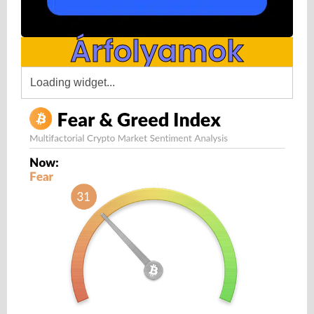
Árfolyamok