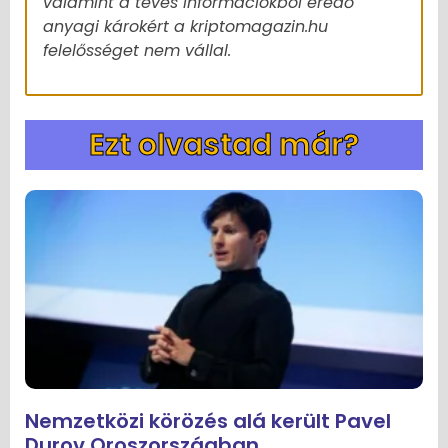
valamint a téves információkból eredő
anyagi károkért a kriptomagazin.hu
felelősséget nem vállal.
Ezt olvastad már?
Nemzetközi körözés alá került Pavel
Durov Oroszországban