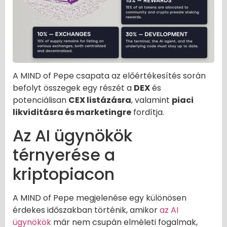
A MIND of Pepe csapata az előértékesítés során
befolyt összegek egy részét a
DEX
és
potenciálisan
CEX listázásra
, valamint
piaci
likviditásra és marketingre
fordítja.
Az AI ügynökök
térnyerése a
kriptopiacon
A MIND of Pepe megjelenése egy különösen
érdekes időszakban történik, amikor
az AI
ügynökök
már nem csupán elméleti fogalmak,