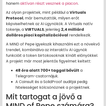
hanem
aktívan részt vesznek a piacon
.
Az olyan projektek, mint például a
Virtuals
Protocol
, már bemutatták, milyen erőt
képviselhetnek az AI ügynökök. A Virtuals natív
tokenje, a
VIRTUALS
, jelenleg
2,4 milliárd
dolláros piaci kapitalizációval
rendelkezik.
A MIND of Pepe igyekszik kihasználni ezt a növekvő
trendet, kombinálva az interaktív AI ügynök
funkcióit a token birtokosoknak kínált előnyökkel.
A projekt már most jelentős figyelmet keltett:
48 óra alatt 700+ taggal bővült
a
Telegram-csatornájuk.
A Coinsult és a SolidProof auditjai pedig
hitelességet kölcsönöznek a projektnek.
Mit tartogat a jövő a
MIND of Pepe számára?