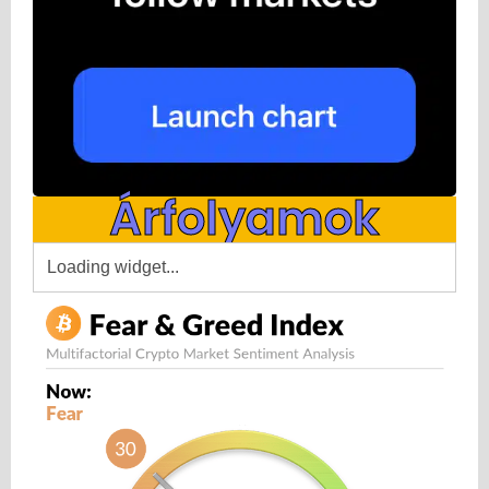
Árfolyamok