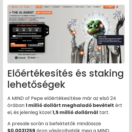
Előértékesítés és staking
lehetőségek
A MIND of Pepe előértékesítése már az első 24
órában
1 millió dollárt meghaladó bevételt
ért
el, és jelenleg közel
1,5 millió dollárnál
tart.
A presale során a befektetők mindössze
$0.0031259
áron vásárolhatják meg a MIND