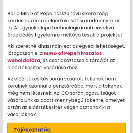
Bár a MIND of Pepe hosszú távú sikere még
kérdéses, a korai előértékesítési eredmények és
az AI ügynök alapú technológia iránti növekvő
érdeklődés figyelemre méltóvá teszik a projektet.
Aki szeretné kihasználni ezt az egyedi lehetőséget,
látogasson el a
MIND of Pepe hivatalos
weboldalára
, és csatlakoztassa a tárcáját az
előértékesítési vásárlásokhoz.
Az előértékesítés során vásárolt tokenek nem
kerülnek azonnal a pénztárcába, mert a tokenek
még nem léteznek. Az ICO során jogosultságot
vásárolunk az adott mennyiségű tokenre, amelyet
aztán az előértékesítés végén osztanak ki a
vásárlóknak.
Tájékoztatás: