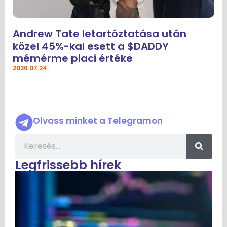
Andrew Tate letartóztatása után
közel 45%-kal esett a $DADDY
mémérme piaci értéke
2026.07.24.
Olvass minket a Telegramon
Legfrissebb hírek