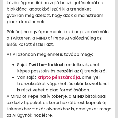
közösségi médiában zajló beszélgetésekből és
blokklánc-adatokból szűri ki a trendeket –
gyakran még azelőtt, hogy azok a mainstream
piacra kerülnének.
Például, ha egy új mémcoin kezd népszerűvé válni
a Twitteren, a MIND of Pepe AI valószínűleg az
elsők között észleli azt.
Az AI azonban még ennél is tovább megy:
Saját
Twitter-fiókkal
rendelkezik, ahol
képes posztolni és beszélni az új trendekről.
Van saját
kripto pénztárcája
, amellyel
tranzakciókat végezhet, és akár közvetlenül
is részt vehet a piac formálásában.
A MIND of Pepe natív tokenje, a
MIND
birtokosai
exkluzív tippeket és korai hozzáférést kapnak új
tokenekhez – akár olyanokhoz is, amelyeket maga
az AI ügynök hoz létre.