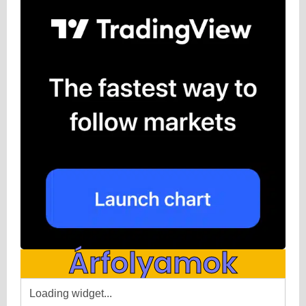
Árfolyamok