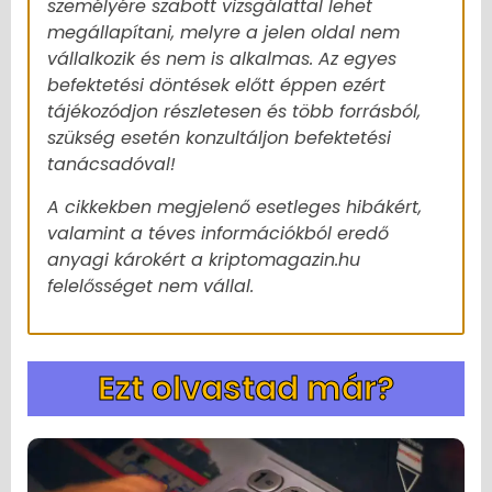
személyére szabott vizsgálattal lehet
megállapítani, melyre a jelen oldal nem
vállalkozik és nem is alkalmas. Az egyes
befektetési döntések előtt éppen ezért
tájékozódjon részletesen és több forrásból,
szükség esetén konzultáljon befektetési
tanácsadóval!
A cikkekben megjelenő esetleges hibákért,
valamint a téves információkból eredő
anyagi károkért a kriptomagazin.hu
felelősséget nem vállal.
Ezt olvastad már?