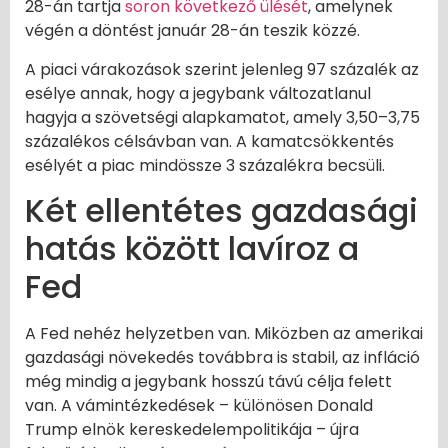
28-án tartja
soron következő ülését
, amelynek
végén a döntést január 28-án teszik közzé.
A piaci várakozások szerint jelenleg 97 százalék az
esélye annak, hogy a jegybank változatlanul
hagyja a szövetségi alapkamatot, amely 3,50–3,75
százalékos célsávban van. A kamatcsökkentés
esélyét a piac mindössze 3 százalékra becsüli.
Két ellentétes gazdasági
hatás között lavíroz a
Fed
A Fed nehéz helyzetben van. Miközben az amerikai
gazdasági növekedés továbbra is stabil, az infláció
még mindig a jegybank hosszú távú célja felett
van. A vámintézkedések – különösen Donald
Trump elnök kereskedelempolitikája – újra