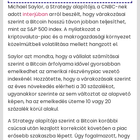
Michael Saylor, a Strategy alapítója, a CNBC-nek
adott
interjúban
arról beszélt, hogy várakozásai
szerint a Bitcoin hosszú távon jobban teljesíthet,
mint az S&P 500 index. A nyilatkozat a
kriptovaluta-piac és a makrogazdasági környezet
közelmúltbeli volatilitása mellett hangzott el.
Saylor azt mondta, hogy a vállalat számításai
szerint a Bitcoin árfolyama idővel gyorsabban
emelkedhet az amerikai részvénypiac vezető
indexénél. Hozzátette, hogy a várakozásaik szerint
az éves növekedés elérheti a 30 százalékot,
ugyanakkor szerinte az sem változtat az alapvető
képen, ha az emelkedés üteme 10 vagy 20
százalék körül alakul.
A Strategy alapítója szerint a Bitcoin korábbi
csúcsai után lezajlott korrekciót követően a piac
erősebb szakaszba lépett. Úgy fogalmazott, hogy