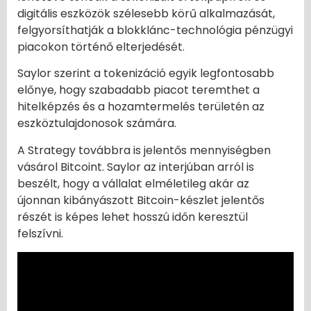
digitális eszközök szélesebb körű alkalmazását,
felgyorsíthatják a blokklánc-technológia pénzügyi
piacokon történő elterjedését.
Saylor szerint a tokenizáció egyik legfontosabb
előnye, hogy szabadabb piacot teremthet a
hitelképzés és a hozamtermelés területén az
eszköztulajdonosok számára.
A Strategy továbbra is jelentős mennyiségben
vásárol Bitcoint. Saylor az interjúban arról is
beszélt, hogy a vállalat elméletileg akár az
újonnan kibányászott Bitcoin-készlet jelentős
részét is képes lehet hosszú időn keresztül
felszívni.