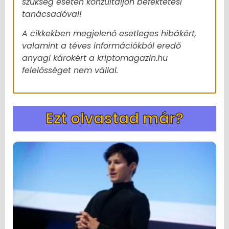
szükség esetén konzultáljon befektetési
tanácsadóval!
A cikkekben megjelenő esetleges hibákért,
valamint a téves információkból eredő
anyagi károkért a kriptomagazin.hu
felelősséget nem vállal.
Ezt olvastad már?