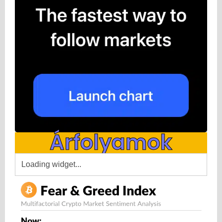
Árfolyamok