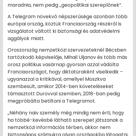
maradnia, nem pedig „geopolitikai szereplőnek”.
A Telegram növekvő népszerűsége azonban több
európai ország, köztük Franciaország részéről is
vizsgálatot váltott ki biztonsági és adatvédelmi
aggályok miatt.
Oroszország nemzetközi szervezeteknél Bécsben
tartózkodó képviselője, Mihail Uljanov és több más
orosz politikus vasárnap gyorsan azzal vádolta
Franciaországot, hogy diktatúraként viselkedik –
ugyanazzal a kritikával, amellyel Moszkva
szembesült, amikor 2014-ben követeléseket
támasztott Durovval szemben, 2018-ban pedig
megpróbálta betiltani a Telegramot.
„Néhány naiv személy még mindig nem érti, hogy
ha többé-kevésbé látható szerepet játszanak a
nemzetközi információs térben, akkor nem
biztonságos számukra olyan országokba látogatni,