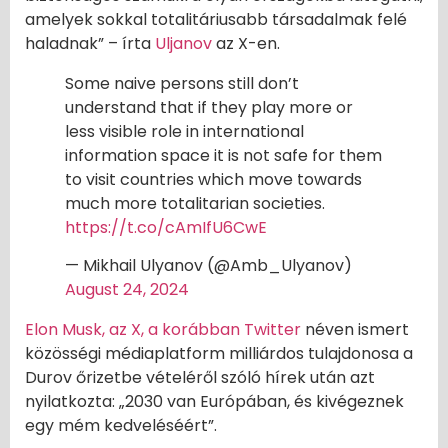
amelyek sokkal totalitáriusabb társadalmak felé
haladnak” – írta
Uljanov
az X-en.
Some naive persons still don’t
understand that if they play more or
less visible role in international
information space it is not safe for them
to visit countries which move towards
much more totalitarian societies.
https://t.co/cAmIfU6CwE
— Mikhail Ulyanov (@Amb_Ulyanov)
August 24, 2024
Elon Musk, az X, a korábban Twitter
néven ismert
közösségi médiaplatform milliárdos tulajdonosa a
Durov őrizetbe vételéről szóló hírek után azt
nyilatkozta: „2030 van Európában, és kivégeznek
egy mém kedveléséért”.