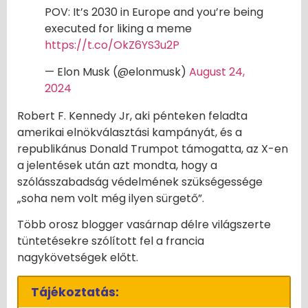
POV: It’s 2030 in Europe and you’re being
executed for liking a meme
https://t.co/OkZ6YS3u2P
— Elon Musk (@elonmusk)
August 24,
2024
Robert F. Kennedy Jr, aki pénteken feladta
amerikai elnökválasztási kampányát, és a
republikánus Donald Trumpot támogatta, az X-en
a jelentések után azt mondta, hogy a
szólásszabadság védelmének szükségessége
„soha nem volt még ilyen sürgető”.
Több orosz blogger vasárnap délre világszerte
tüntetésekre szólított fel a francia
nagykövetségek előtt.
Tájékoztatás: