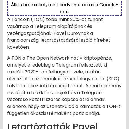
Állíts be minket, mint kedvenc forrás a Google-
ben.
A Toncoin (TON) több mint 20%-ot zuhant
vasárnap a Telegram alapítójának és
vezérigazgatójának, Pavel Durovnak a
franciaországi letartóztatásáról szóló híreket
követően.
A TON a The Open Network natív kriptopénze,
amelyet eredetileg a Telegram fejlesztett ki,
mielőtt 2020-ban felhagyott vele, miután
elvesztette az amerikai tőzsdefelügyelettel (SEC)
folytatott kezdeti bírósági harcot. A mai fejlemény
rávilágít a blokkláncprojekt és a Telegram
vezetése közötti szoros kapcsolatra annak
ellenére, hogy az üzenetküldő alkalmazás a TON-t
független ökoszisztémaként pozicionálja.
Letartóztatták Pavel