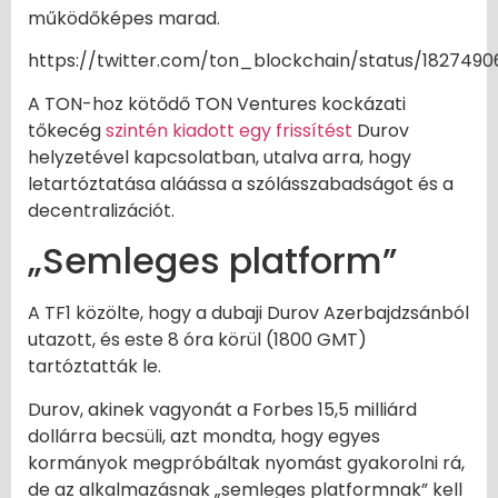
működőképes marad.
https://twitter.com/ton_blockchain/status/182749
A TON-hoz kötődő TON Ventures kockázati
tőkecég
szintén kiadott egy frissítést
Durov
helyzetével kapcsolatban, utalva arra, hogy
letartóztatása aláássa a szólásszabadságot és a
decentralizációt.
„Semleges platform”
A TF1 közölte, hogy a dubaji Durov Azerbajdzsánból
utazott, és este 8 óra körül (1800 GMT)
tartóztatták le.
Durov, akinek vagyonát a Forbes 15,5 milliárd
dollárra becsüli, azt mondta, hogy egyes
kormányok megpróbáltak nyomást gyakorolni rá,
de az alkalmazásnak „semleges platformnak” kell