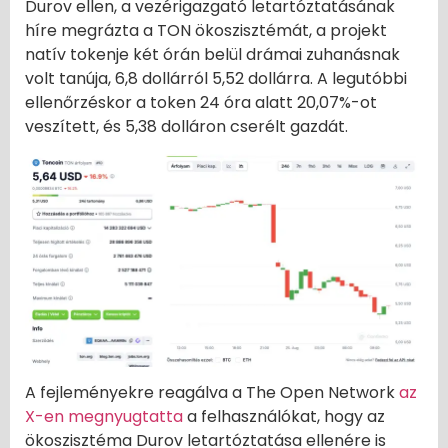
Durov ellen, a vezérigazgató letartóztatásának
híre megrázta a TON ökoszisztémát, a projekt
natív tokenje két órán belül drámai zuhanásnak
volt tanúja, 6,8 dollárról 5,52 dollárra. A legutóbbi
ellenőrzéskor a token 24 óra alatt 20,07%-ot
veszített, és 5,38 dolláron cserélt gazdát.
A fejleményekre reagálva a The Open Network
az
X-en megnyugtatta
a felhasználókat, hogy az
ökoszisztéma Durov letartóztatása ellenére is