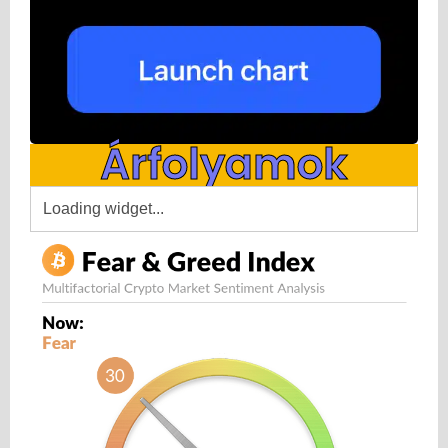
Árfolyamok