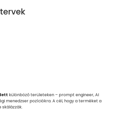
 tervek
dett
különböző területeken – prompt engineer, AI
ségi menedzser pozíciókra. A cél, hogy a terméket a
 skálázzák.