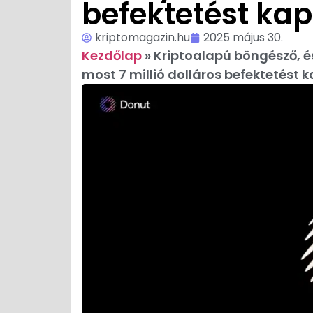
befektetést kap
kriptomagazin.hu
2025 május 30.
Kezdőlap
»
Kriptoalapú böngésző, és
most 7 millió dolláros befektetést 