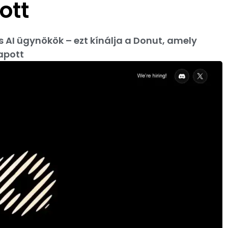
ott
 AI ügynökök – ezt kínálja a Donut, amely
kapott