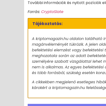
További információk és nyitott pozíciók e
Forrás:
CryptoSlate
Tájékoztatás:
A kriptomagazin.hu oldalon található i
magánvéleményét tükrözik. A jelen old
befektetési elemzést vagy befektetési
meghozatala során az adott befekteté
személyére szabott vizsgálattal lehet m
nem is alkalmas. Az egyes befektetési 
és több forrásból, szükség esetén konz
A cikkekben megjelenő esetleges hibák
károkért a kriptomagazin.hu felelőssége