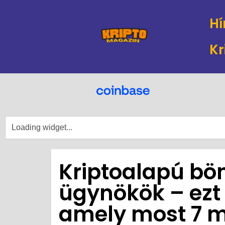
Hí
Kr
Kriptoalapú bön
ügynökök – ezt 
amely most 7 mi