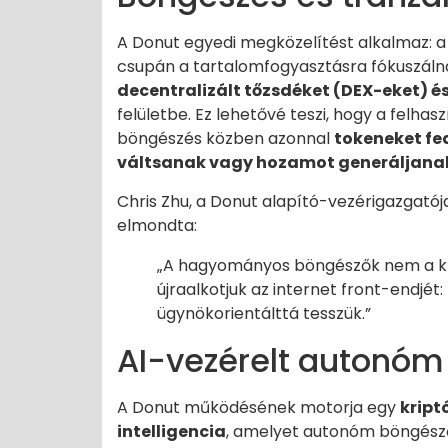
A Donut egyedi megközelítést alkalmaz:
csupán a tartalomfogyasztásra fókuszáln
decentralizált tőzsdéket (DEX-eket) é
felületbe. Ez lehetővé teszi, hogy a felha
böngészés közben azonnal
tokeneket fe
váltsanak vagy hozamot generáljana
Chris Zhu, a Donut alapító-vezérigazgatój
elmondta:
„A hagyományos böngészők nem a kr
újraalkotjuk az internet front-endjét
ügynökorientálttá tesszük.”
AI-vezérelt autonó
A Donut működésének motorja egy
kript
intelligencia
, amelyet autonóm böngésző