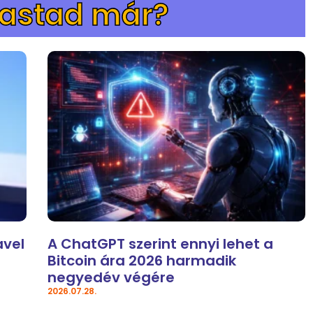
vastad már?
avel
A ChatGPT szerint ennyi lehet a
Bitcoin ára 2026 harmadik
negyedév végére
2026.07.28.