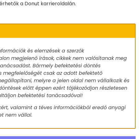
lérhetők a Donut karrieroldalán.
nformációk és elemzések a szerzők
alon megjelenő írások, cikkek nem valósítanak meg
 tanácsadást. Bármely befektetési döntés
s megfelelőségét csak az adott befektető
egállapítani, melyre a jelen oldal nem vállalkozik és
döntések előtt éppen ezért tájékozódjon részletesen
ultáljon befektetési tanácsadóval!
ért, valamint a téves információkból eredő anyagi
t nem vállal.