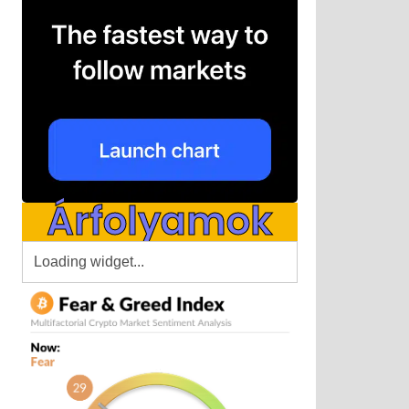
Árfolyamok