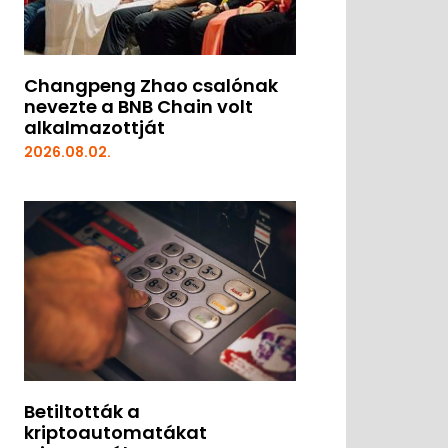
Changpeng Zhao csalónak
nevezte a BNB Chain volt
alkalmazottját
2026.08.02.
Betiltották a
kriptoautomatákat