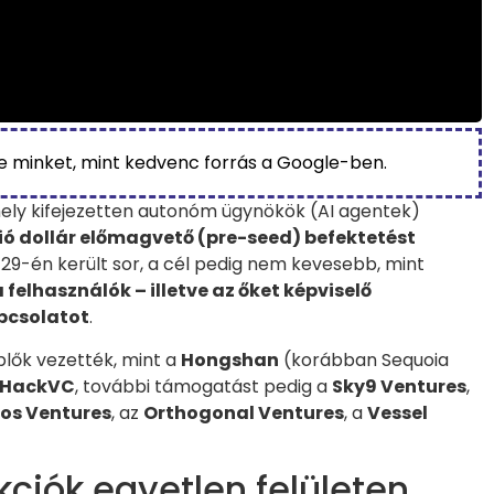
be minket, mint kedvenc forrás a Google-ben.
amely kifejezetten autonóm ügynökök (AI agentek)
lió dollár előmagvető (pre-seed) befektetést
 29-én került sor, a cél pedig nem kevesebb, mint
 felhasználók – illetve az őket képviselő
apcsolatot
.
plők vezették, mint a
Hongshan
(korábban Sequoia
HackVC
, további támogatást pedig a
Sky9 Ventures
,
tos Ventures
, az
Orthogonal Ventures
, a
Vessel
ciók egyetlen felületen