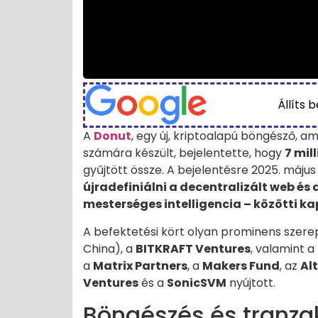
Állíts 
A
Donut
, egy új, kriptoalapú böngésző, 
számára készült, bejelentette, hogy
7 mil
gyűjtött össze. A bejelentésre 2025. május
újradefiniálni a decentralizált web és a
mesterséges intelligencia – közötti k
A befektetési kört olyan prominens szere
China), a
BITKRAFT Ventures
, valamint a
a
Matrix Partners
, a
Makers Fund
, az
Al
Ventures
és a
SonicSVM
nyújtott.
Böngészés és tranzak