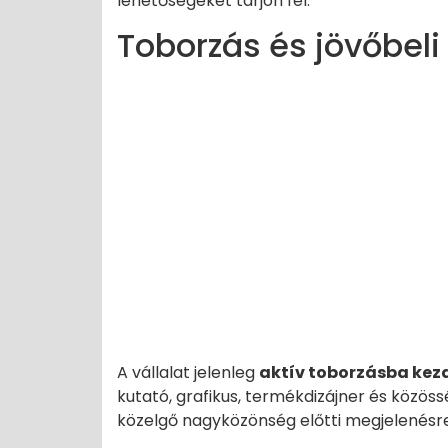
lehetőségeket tárjon fel.
Toborzás és jövőbeli
A vállalat jelenleg
aktív toborzásba kez
kutató, grafikus, termékdizájner és közös
közelgő nagyközönség előtti megjelenésre