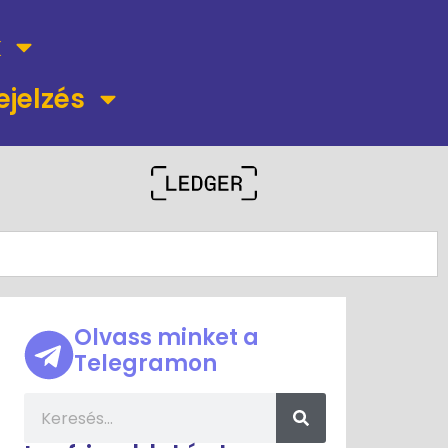
k
ejelzés
Olvass minket a
Telegramon