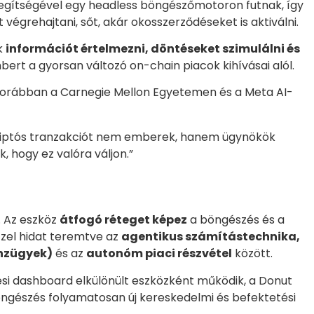
egítségével egy headless böngészőmotoron futnak, így
végrehajtani, sőt, akár okosszerződéseket is aktiválni.
k
információt értelmezni, döntéseket szimulálni és
bert a gyorsan változó on-chain piacok kihívásai alól.
i korábban a Carnegie Mellon Egyetemen és a Meta AI-
 kriptós tranzakciót nem emberek, hanem ügynökök
, hogy ez valóra váljon.”
. Az eszköz
átfogó réteget képez
a böngészés és a
zzel hidat teremtve az
agentikus számítástechnika,
nzügyek)
és az
autonóm piaci részvétel
között.
si dashboard elkülönült eszközként működik, a Donut
böngészés folyamatosan új kereskedelmi és befektetési