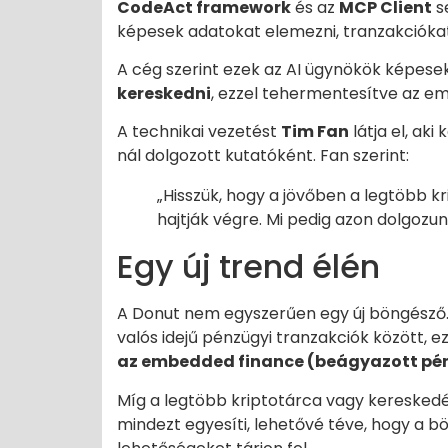
CodeAct framework
és az
MCP Client
s
képesek adatokat elemezni, tranzakciókat 
A cég szerint ezek az AI ügynökök képese
kereskedni
, ezzel tehermentesítve az em
A technikai vezetést
Tim Fan
látja el, ak
nál dolgozott kutatóként. Fan szerint:
„Hisszük, hogy a jövőben a legtöbb
hajtják végre. Mi pedig azon dolgozunk
Egy új trend élén
A Donut nem egyszerűen egy új böngésző
valós idejű pénzügyi tranzakciók között, e
az embedded finance (beágyazott pé
Míg a legtöbb kriptotárca vagy kereskedé
mindezt egyesíti, lehetővé téve, hogy a 