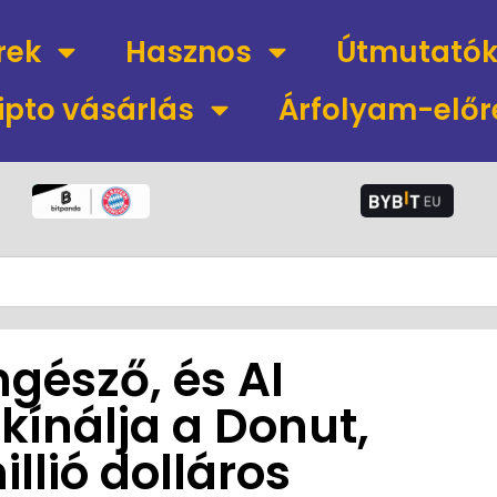
rek
Hasznos
Útmutató
ipto vásárlás
Árfolyam-előr
gésző, és AI
kínálja a Donut,
llió dolláros