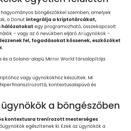
 a hagyományos böngészőkkel szemben, amelyek
ak, a Donut
integrálja a kriptotárcákat,
s hálózatokat
egy programozható, összekapcsolt
sználók – vagy az ő nevükben eljáró AI ügynökök –
dezzenek fel, fogadásokat kössenek, eszközöket
k
.
a és a Solana-alapú Mirror World társalapítója
iptóhoz vagy ügynökökhöz készültek. Mi
: hiperfinanszírozottá, kontextusalapúvá és
m ügynökök a böngészőben
ós kontextusra trenírozott mesterséges
ügynökök egészítenek ki. Ezek az ügynökök a