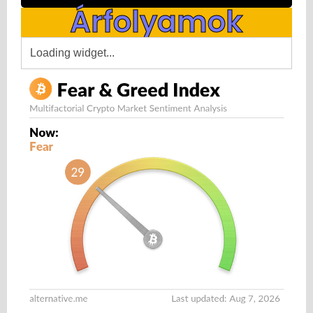
Árfolyamok