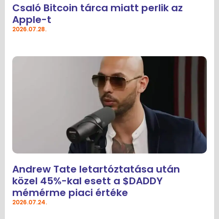
Csaló Bitcoin tárca miatt perlik az
Apple-t
2026.07.28.
Andrew Tate letartóztatása után
közel 45%-kal esett a $DADDY
mémérme piaci értéke
2026.07.24.