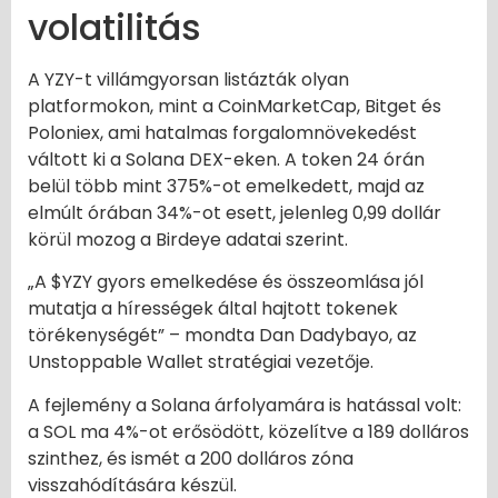
volatilitás
A YZY-t villámgyorsan listázták olyan
platformokon, mint a CoinMarketCap, Bitget és
Poloniex, ami hatalmas forgalomnövekedést
váltott ki a Solana DEX-eken. A token 24 órán
belül több mint 375%-ot emelkedett, majd az
elmúlt órában 34%-ot esett, jelenleg 0,99 dollár
körül mozog a Birdeye adatai szerint.
„A $YZY gyors emelkedése és összeomlása jól
mutatja a hírességek által hajtott tokenek
törékenységét” – mondta Dan Dadybayo, az
Unstoppable Wallet stratégiai vezetője.
A fejlemény a Solana árfolyamára is hatással volt:
a SOL ma 4%-ot erősödött, közelítve a 189 dolláros
szinthez, és ismét a 200 dolláros zóna
visszahódítására készül.