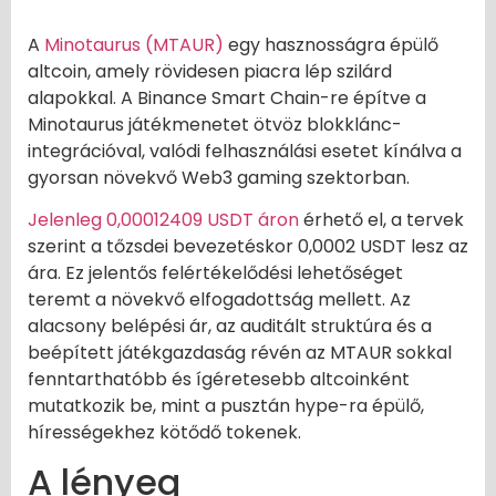
A
Minotaurus (MTAUR)
egy hasznosságra épülő
altcoin, amely rövidesen piacra lép szilárd
alapokkal. A Binance Smart Chain-re építve a
Minotaurus játékmenetet ötvöz blokklánc-
integrációval, valódi felhasználási esetet kínálva a
gyorsan növekvő Web3 gaming szektorban.
Jelenleg 0,00012409 USDT áron
érhető el, a tervek
szerint a tőzsdei bevezetéskor 0,0002 USDT lesz az
ára. Ez jelentős felértékelődési lehetőséget
teremt a növekvő elfogadottság mellett. Az
alacsony belépési ár, az auditált struktúra és a
beépített játékgazdaság révén az MTAUR sokkal
fenntarthatóbb és ígéretesebb altcoinként
mutatkozik be, mint a pusztán hype-ra épülő,
hírességekhez kötődő tokenek.
A lényeg