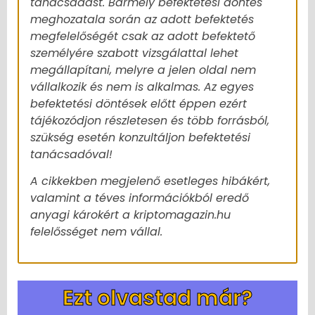
tanácsadást. Bármely befektetési döntés
meghozatala során az adott befektetés
megfelelőségét csak az adott befektető
személyére szabott vizsgálattal lehet
megállapítani, melyre a jelen oldal nem
vállalkozik és nem is alkalmas. Az egyes
befektetési döntések előtt éppen ezért
tájékozódjon részletesen és több forrásból,
szükség esetén konzultáljon befektetési
tanácsadóval!
A cikkekben megjelenő esetleges hibákért,
valamint a téves információkból eredő
anyagi károkért a kriptomagazin.hu
felelősséget nem vállal.
Ezt olvastad már?