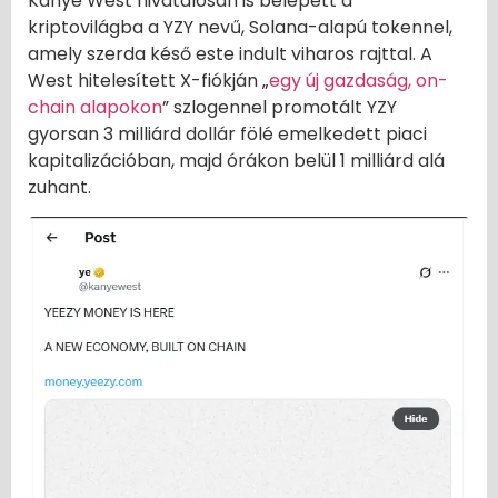
Kanye West hivatalosan is belépett a
kriptovilágba a YZY nevű, Solana-alapú tokennel,
amely szerda késő este indult viharos rajttal. A
West hitelesített X-fiókján „
egy új gazdaság, on-
chain alapokon
” szlogennel promotált YZY
gyorsan 3 milliárd dollár fölé emelkedett piaci
kapitalizációban, majd órákon belül 1 milliárd alá
zuhant.