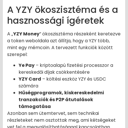
A YZY ökoszisztéma és a
hasznossági ígéretek
A „
YZY Money
” ökoszisztéma részeként keretezve
a token weboldala azt állítja, hogy a YZY több,
mint egy mémcoin. A tervezett funkciók között
szerepel:
Ye Pay
– kriptoalapú fizetési processzor a
kereskedői díjak csökkentésére
YZY Card
– költési eszköz YZY és USDC
számára
Hűségprogramok, kiskereskedelmi
tranzakciók és P2P átutalások
támogatása
Azonban sem ütemtervet, sem technikai
részleteket nem osztottak meg, ami kétségeket
vet fel a megvalósíthatósággal kapcsolatban.