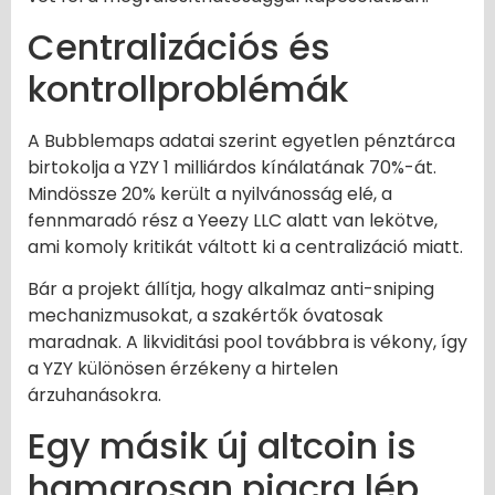
Centralizációs és
kontrollproblémák
A Bubblemaps adatai szerint egyetlen pénztárca
birtokolja a YZY 1 milliárdos kínálatának 70%-át.
Mindössze 20% került a nyilvánosság elé, a
fennmaradó rész a Yeezy LLC alatt van lekötve,
ami komoly kritikát váltott ki a centralizáció miatt.
Bár a projekt állítja, hogy alkalmaz anti-sniping
mechanizmusokat, a szakértők óvatosak
maradnak. A likviditási pool továbbra is vékony, így
a YZY különösen érzékeny a hirtelen
árzuhanásokra.
Egy másik új altcoin is
hamarosan piacra lép