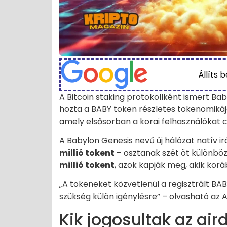
Állíts 
A Bitcoin staking protokollként ismert Ba
hozta a BABY token részletes tokenomikájá
amely elsősorban a korai felhasználókat 
A Babylon Genesis nevű új hálózat natív ir
millió tokent
– osztanak szét öt különbö
millió tokent
, azok kapják meg, akik kor
„A tokeneket közvetlenül a regisztrált BAB
szükség külön igénylésre” – olvasható az 
Kik jogosultak az air