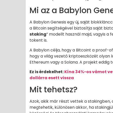
Mi az a Babylon Gen
A Babylon Genesis egy új, saját blokklánc
a Bitcoin segítségével biztosítja saját biz
staking
” modellt használ majd, vagyis a 
tokent is.
A Babylon célja, hogy a Bitcoint a proof-
hogy a világ vezető kriptoeszközét olyan l
Ethereum vagy a Solana. A projekt eddig 
Ez is érdekelhet:
Kína 34%-os vámot vete
dollárra esett vissza
Mit tehetsz?
Azok, akik már részt vettek a stakingben
megtehetik, különösen akkor, ha stakingjü