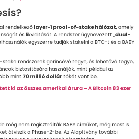
esis?
cal rendelkező
layer-1 proof-of-stake hálózat
, amely
tonságát és likviditását. A rendszer úgynevezett „
dual-
felhasználók egyszerre tudják stakelni a BTC-t és a BABY
of-stake rendszerek gerincévé tegye, és lehetővé tegye,
áncok biztosítására használják, mint például az
több mint
70 millió dollár
tőkét vont be.
tt ki az összes amerikai árura – A Bitcoin 83 ezer
, de még nem regisztrálták BABY címüket, még most is
ket átviszik a Phase-2-be. Az Alapítvány további