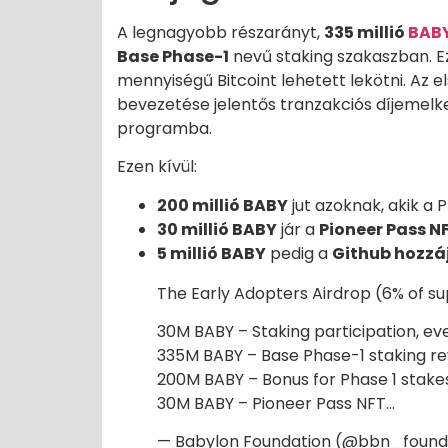
A legnagyobb részarányt,
335 millió
BABY
Base Phase-1
nevű staking szakaszban. Ez
mennyiségű Bitcoint lehetett lekötni. Az el
bevezetése jelentős tranzakciós díjemelke
programba.
Ezen kívül:
200 millió BABY
jut azoknak, akik a 
30 millió BABY
jár a
Pioneer Pass N
5 millió BABY
pedig a
Github hozzá
The Early Adopters Airdrop (6% of su
30M BABY – Staking participation, eve
335M BABY – Base Phase-1 staking r
200M BABY – Bonus for Phase 1 stakes 
30M BABY – Pioneer Pass NFT…
— Babylon Foundation (@bbn_found