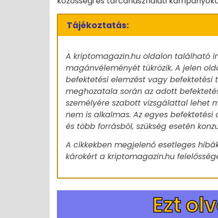
közösségi és tárcahasználati kampányokat
Tájékoztatás:
A kriptomagazin.hu oldalon található i
magánvéleményét tükrözik. A jelen old
befektetési elemzést vagy befektetési
meghozatala során az adott befekteté
személyére szabott vizsgálattal lehet m
nem is alkalmas. Az egyes befektetési 
és több forrásból, szükség esetén konz
A cikkekben megjelenő esetleges hibák
károkért a kriptomagazin.hu felelőssége
Ezt ol