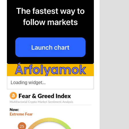
Árfolyamok