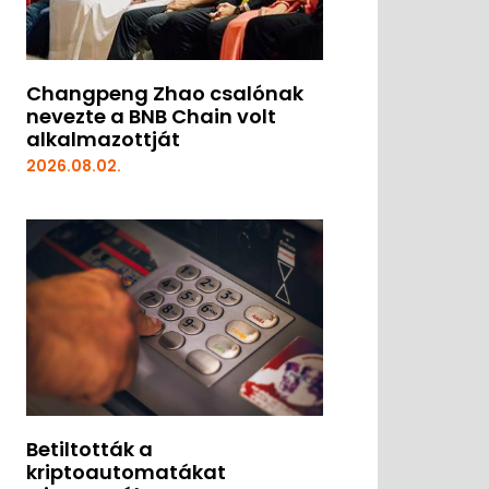
Changpeng Zhao csalónak
nevezte a BNB Chain volt
alkalmazottját
2026.08.02.
Betiltották a
kriptoautomatákat