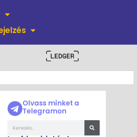
k
ejelzés
Olvass minket a
Telegramon