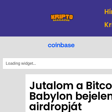
Hí
Kr
Jutalom a Bitco
Babylon bejelen
airdropját