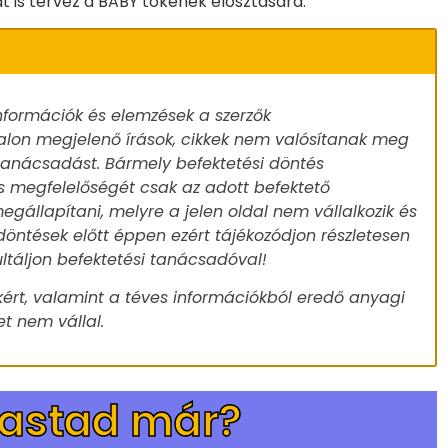
 is tervez a BABY tokenek elosztására.
nformációk és elemzések a szerzők
alon megjelenő írások, cikkek nem valósítanak meg
 tanácsadást. Bármely befektetési döntés
s megfelelőségét csak az adott befektető
egállapítani, melyre a jelen oldal nem vállalkozik és
döntések előtt éppen ezért tájékozódjon részletesen
ultáljon befektetési tanácsadóval!
ért, valamint a téves információkból eredő anyagi
t nem vállal.
vastad már?