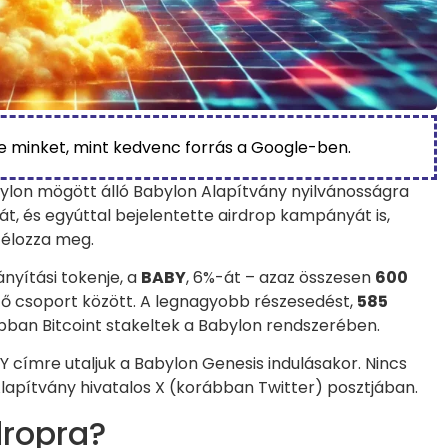
be minket, mint kedvenc forrás a Google-ben.
bylon mögött álló Babylon Alapítvány nyilvánosságra
t, és egyúttal bejelentette airdrop kampányát is,
célozza meg.
ányítási tokenje, a
BABY
, 6%-át – azaz összesen
600
ző csoport között. A legnagyobb részesedést,
585
ábban Bitcoint stakeltek a Babylon rendszerében.
Y címre utaljuk a Babylon Genesis indulásakor. Nincs
Alapítvány hivatalos X (korábban Twitter) posztjában.
dropra?