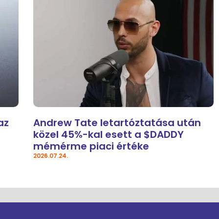
az
Andrew Tate letartóztatása után
közel 45%-kal esett a $DADDY
mémérme piaci értéke
2026.07.24.