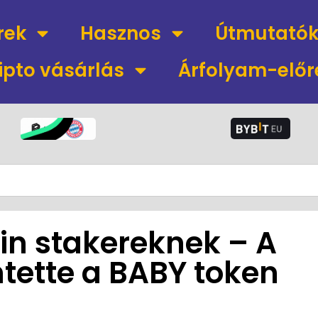
rek
Hasznos
Útmutató
ipto vásárlás
Árfolyam-előr
in stakereknek – A
tette a BABY token