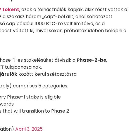
 tokent
, azok a felhasználók kapják, akik részt vettek a
 a szakasz három „cap”-ből állt, ahol korlátozott
ső cap például 1000 BTC-re volt limitálva, és a
dést váltott ki, mivel sokan próbáltak időben belépni a
Phase-1-es stakelésüket átviszik a
Phase-2-be
.
FT
tulajdonosainak.
járulók
között kerül szétosztásra.
pply) comprises 5 categories:
ry Phase-1 stake is eligible
ewards
that will transition to Phase 2
ation)
April 3, 2025