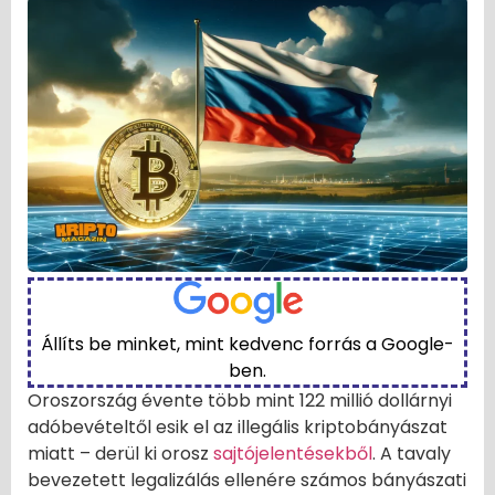
Állíts be minket, mint kedvenc forrás a Google-
ben.
Oroszország évente több mint 122 millió dollárnyi
adóbevételtől esik el az illegális kriptobányászat
miatt – derül ki orosz
sajtójelentésekből
. A tavaly
bevezetett legalizálás ellenére számos bányászati