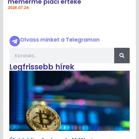
mémérme piaci értéke
2026.07.24.
Olvass minket a Telegramon
Legfrissebb hírek