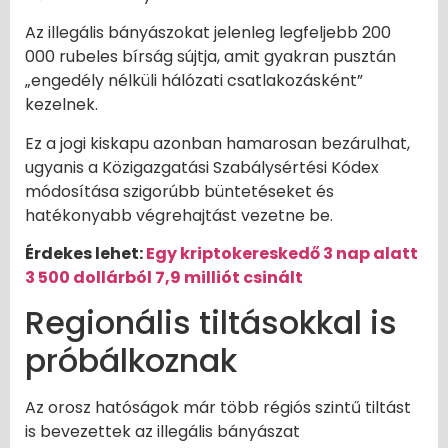
Az illegális bányászokat jelenleg legfeljebb 200
000 rubeles bírság sújtja, amit gyakran pusztán
„engedély nélküli hálózati csatlakozásként”
kezelnek.
Ez a jogi kiskapu azonban hamarosan bezárulhat,
ugyanis a Közigazgatási Szabálysértési Kódex
módosítása szigorúbb büntetéseket és
hatékonyabb végrehajtást vezetne be.
Érdekes lehet:
Egy kriptokereskedő 3 nap alatt
3 500 dollárból 7,9 milliót csinált
Regionális tiltásokkal is
próbálkoznak
Az orosz hatóságok már több régiós szintű tiltást
is bevezettek az illegális bányászat