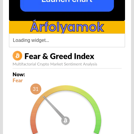
Árfolyamok