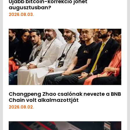
Újabb bitcoin-korrekció jöhet
augusztusban?
2026.08.03.
Changpeng Zhao csalónak nevezte a BNB
Chain volt alkalmazottját
2026.08.02.