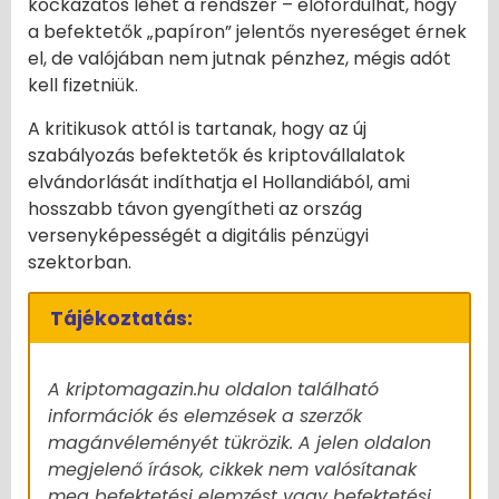
kockázatos lehet a rendszer – előfordulhat, hogy
a befektetők „papíron” jelentős nyereséget érnek
el, de valójában nem jutnak pénzhez, mégis adót
kell fizetniük.
A kritikusok attól is tartanak, hogy az új
szabályozás befektetők és kriptovállalatok
elvándorlását indíthatja el Hollandiából, ami
hosszabb távon gyengítheti az ország
versenyképességét a digitális pénzügyi
szektorban.
Tájékoztatás:
A kriptomagazin.hu oldalon található
információk és elemzések a szerzők
magánvéleményét tükrözik. A jelen oldalon
megjelenő írások, cikkek nem valósítanak
meg befektetési elemzést vagy befektetési