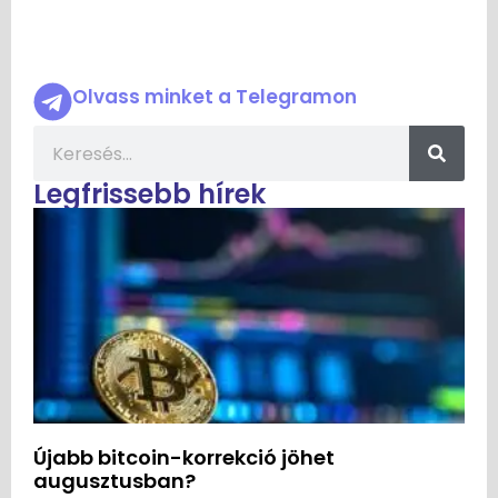
Olvass minket a Telegramon
Legfrissebb hírek
Újabb bitcoin-korrekció jöhet
augusztusban?