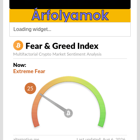
Árfolyamok