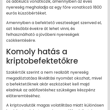
os adókulcs vonatkozik, amennyiben az éves
nyereség meghaladja az egy főre vonatkozó 1800
eurós küszöbértéket.
Amennyiben a befektető veszteséget szenved el,
azt későbbi évekre át lehet vinni, és
felhasználható a jövőbeni nyereségek
csökkentésére.
Komoly hatás a
kriptobefektetőkre
Szakértők szerint a nem realizált nyereség
megadóztatása likviditási nyomást okozhat, mivel
a befektetőknek akár eszközöket kell majd
eladniuk az adófizetéshez szükséges készpénz
előteremtéséhez.
A kriptovaluták magas volatilitása miatt különösen