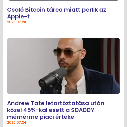
Csaló Bitcoin tárca miatt perlik az
Apple-t
2026.07.28.
Andrew Tate letartóztatása után
közel 45%-kal esett a $DADDY
mémérme piaci értéke
2026.07.24.