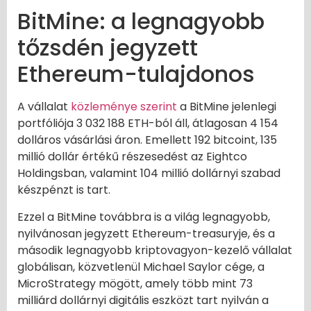
BitMine: a legnagyobb
tőzsdén jegyzett
Ethereum-tulajdonos
A vállalat
közleménye szerint
a BitMine jelenlegi
portfóliója 3 032 188 ETH-ból áll, átlagosan 4 154
dolláros vásárlási áron. Emellett 192 bitcoint, 135
millió dollár értékű részesedést az Eightco
Holdingsban, valamint 104 millió dollárnyi szabad
készpénzt is tart.
Ezzel a BitMine továbbra is a világ legnagyobb,
nyilvánosan jegyzett Ethereum-treasuryje, és a
második legnagyobb kriptovagyon-kezelő vállalat
globálisan, közvetlenül Michael Saylor cége, a
MicroStrategy mögött, amely több mint 73
milliárd dollárnyi digitális eszközt tart nyilván a