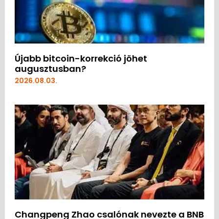
Újabb bitcoin-korrekció jöhet
augusztusban?
2026.08.03.
Changpeng Zhao csalónak nevezte a BNB