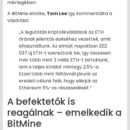
mérlegében.
A BitMine elnöke,
Tom Lee
így kommentálta a
vásárlást:
„A legutóbbi kriptolikvidálások az ETH
árának jelentős eséséhez vezettek, amit
kihasználtunk. Az elmúlt napokban 202
037 új ETH-t szereztünk be, így összesen
már több mint 3 millió ETH-t birtoklunk,
ami a teljes kínálat mintegy 2,5%-a.
Ezzel több mint féltávnál járunk az
eredeti célunk felé, hogy elérjük az
Ethereum 5%-os részesedését.”
A befektetők is
reagálnak – emelkedik a
BitMine