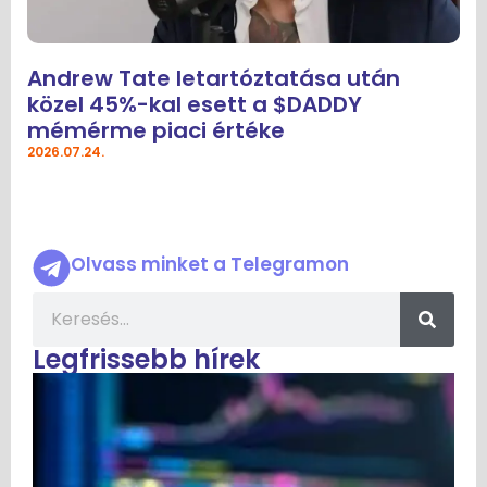
Andrew Tate letartóztatása után
közel 45%-kal esett a $DADDY
mémérme piaci értéke
2026.07.24.
Olvass minket a Telegramon
Legfrissebb hírek