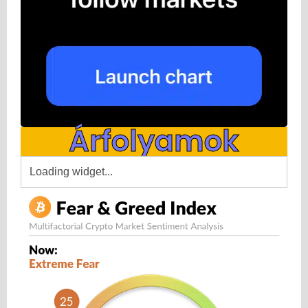
Árfolyamok