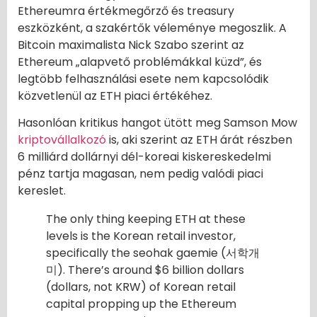
Ethereumra értékmegőrző és treasury
eszközként, a szakértők véleménye megoszlik. A
Bitcoin maximalista Nick Szabo szerint az
Ethereum „alapvető problémákkal küzd”, és
legtöbb felhasználási esete nem kapcsolódik
közvetlenül az ETH piaci értékéhez.
Hasonlóan kritikus hangot ütött meg Samson Mow
kriptovállalkozó
is, aki szerint az ETH árát részben
6 milliárd dollárnyi dél-koreai kiskereskedelmi
pénz tartja magasan, nem pedig valódi piaci
kereslet.
The only thing keeping ETH at these
levels is the Korean retail investor,
specifically the seohak gaemie (서학개
미). There’s around $6 billion dollars
(dollars, not KRW) of Korean retail
capital propping up the Ethereum