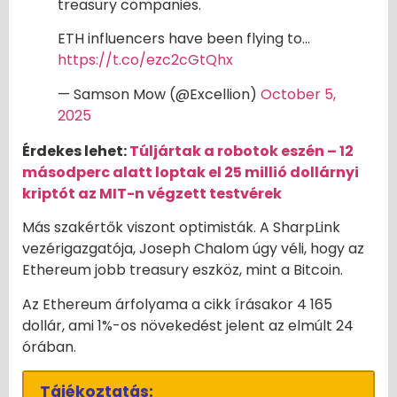
treasury companies.
ETH influencers have been flying to…
https://t.co/ezc2cGtQhx
— Samson Mow (@Excellion)
October 5,
2025
Érdekes lehet:
Túljártak a robotok eszén – 12
másodperc alatt loptak el 25 millió dollárnyi
kriptót az MIT-n végzett testvérek
Más szakértők viszont optimisták. A SharpLink
vezérigazgatója, Joseph Chalom úgy véli, hogy az
Ethereum jobb treasury eszköz, mint a Bitcoin.
Az Ethereum árfolyama a cikk írásakor 4 165
dollár, ami 1%-os növekedést jelent az elmúlt 24
órában.
Tájékoztatás: