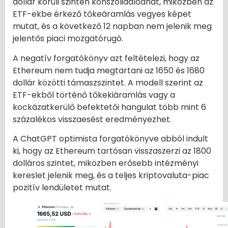
dollár körüli szinten konszolidálódhat, miközben az
ETF-ekbe érkező tőkeáramlás vegyes képet
mutat, és a következő 12 napban nem jelenik meg
jelentős piaci mozgatórugó.
A negatív forgatókönyv azt feltételezi, hogy az
Ethereum nem tudja megtartani az 1650 és 1680
dollár közötti támaszszintet. A modell szerint az
ETF-ekből történő tőkekiáramlás vagy a
kockázatkerülő befektetői hangulat több mint 6
százalékos visszaesést eredményezhet.
A ChatGPT optimista forgatókönyve abból indult
ki, hogy az Ethereum tartósan visszaszerzi az 1800
dolláros szintet, miközben erősebb intézményi
kereslet jelenik meg, és a teljes kriptovaluta-piac
pozitív lendületet mutat.