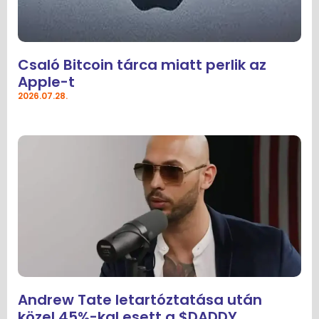
Csaló Bitcoin tárca miatt perlik az
Apple-t
2026.07.28.
Andrew Tate letartóztatása után
közel 45%-kal esett a $DADDY