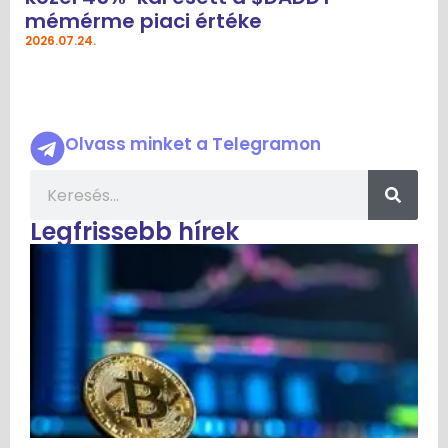
mémérme piaci értéke
2026.07.24.
Olvass minket a Telegramon
Legfrissebb hírek