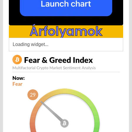
Árfolyamok