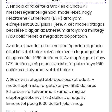
A Finbold arra kérte a Grok és a ChatGPT
mesterségesintelligencia-modelleket, hogy
készítsenek Ethereum (ETH) árfolyam-
előrejelzést 2026. július 1-jére. A két modell átlagos
becslése alapján az Ethereum árfolyama mintegy
1780 dollár lehet a megadott időpontban.
Az adatok szerint a két mesterséges intelligencia
által készített előrejelzések közül a legmagasabb
átlagos célár 1960 dollár volt. Az alapforgatókönyv
1771 dolláros, míg a pesszimista forgatókönyv 1610
dolláros árfolyamot vetített előre.
A Grok visszafogottabb becsléseket adott. A
modell optimista forgatókönyve 1880 dolláros
Ethereum-árfolyammal számolt, míg az
alapforgatókönyv 1730 dollárt, a negatív
kimenetel pedig 1600 dollárt jelölt meg.