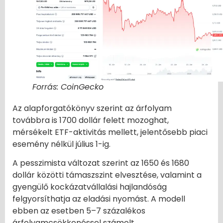
Forrás: CoinGecko
Az alapforgatókönyv szerint az árfolyam
továbbra is 1700 dollár felett mozoghat,
mérsékelt ETF-aktivitás mellett, jelentősebb piaci
esemény nélkül július 1-ig.
A pesszimista változat szerint az 1650 és 1680
dollár közötti támaszszint elvesztése, valamint a
gyengülő kockázatvállalási hajlandóság
felgyorsíthatja az eladási nyomást. A modell
ebben az esetben 5–7 százalékos
árfolyamcsökkenéssel számolt.