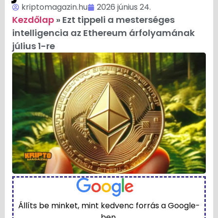
kriptomagazin.hu
2026 június 24.
Kezdőlap
»
Ezt tippeli a mesterséges
intelligencia az Ethereum árfolyamának
július 1-re
Állíts be minket, mint kedvenc forrás a Google-
ben.