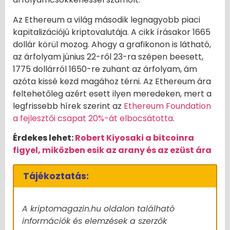
Az Ethereum a világ második legnagyobb piaci
kapitalizációjú kriptovalutája. A cikk írásakor 1665
dollár körül mozog. Ahogy a grafikonon is látható,
az árfolyam június 22-ről 23-ra szépen beesett,
1775 dollárról 1650-re zuhant az árfolyam, ám
azóta kissé kezd magához térni. Az Ethereum ára
feltehetőleg azért esett ilyen meredeken, mert a
legfrissebb hírek szerint az
Ethereum Foundation
a fejlesztői csapat 20%-át elbocsátotta
.
Érdekes lehet:
Robert Kiyosaki a bitcoinra
figyel, miközben esik az arany és az ezüst ára
Tájékoztatás:
A kriptomagazin.hu oldalon található
információk és elemzések a szerzők