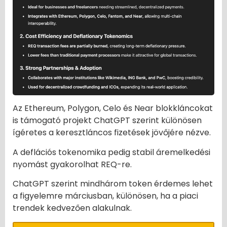
Az Ethereum, Polygon, Celo és Near blokkláncokat
is támogató projekt ChatGPT szerint különösen
ígéretes a keresztláncos fizetések jövőjére nézve.
A deflációs tokenomika pedig stabil áremelkedési
nyomást gyakorolhat REQ-re.
ChatGPT szerint mindhárom token érdemes lehet
a figyelemre márciusban, különösen, ha a piaci
trendek kedvezően alakulnak.