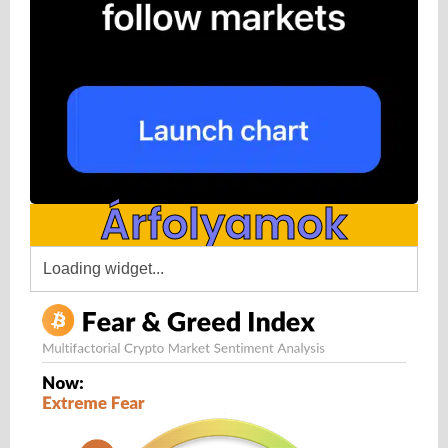
Árfolyamok