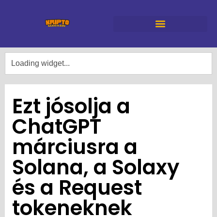
Ezt jósolja a
ChatGPT
márciusra a
Solana, a Solaxy
és a Request
tokeneknek