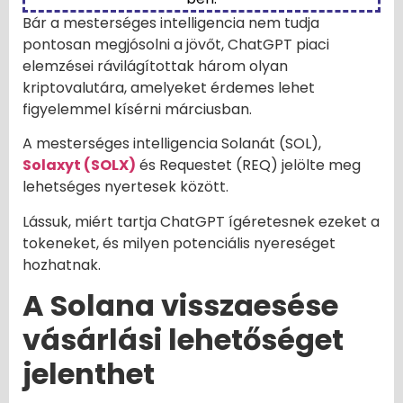
Bár a mesterséges intelligencia nem tudja
pontosan megjósolni a jövőt, ChatGPT piaci
elemzései rávilágítottak három olyan
kriptovalutára, amelyeket érdemes lehet
figyelemmel kísérni márciusban.
A mesterséges intelligencia Solanát (SOL),
Solaxyt (SOLX)
és Requestet (REQ) jelölte meg
lehetséges nyertesek között.
Lássuk, miért tartja ChatGPT ígéretesnek ezeket a
tokeneket, és milyen potenciális nyereséget
hozhatnak.
A Solana visszaesése
vásárlási lehetőséget
jelenthet