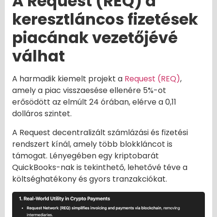
A Request (REQ) a
keresztláncos fizetések
piacának vezetőjévé
válhat
A harmadik kiemelt projekt a
Request (REQ)
,
amely a piac visszaesése ellenére 5%-ot
erősödött az elmúlt 24 órában, elérve a 0,11
dolláros szintet.
A Request decentralizált számlázási és fizetési
rendszert kínál, amely több blokkláncot is
támogat. Lényegében egy kriptobarát
QuickBooks-nak is tekinthető, lehetővé téve a
költséghatékony és gyors tranzakciókat.