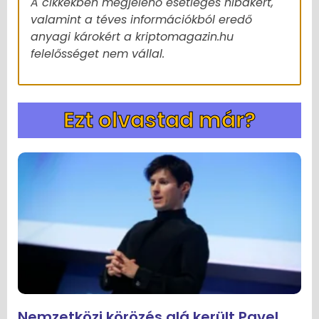
A cikkekben megjelenő esetleges hibákért,
valamint a téves információkból eredő
anyagi károkért a kriptomagazin.hu
felelősséget nem vállal.
Ezt olvastad már?
Nemzetközi körözés alá került Pavel