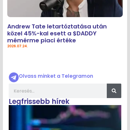
Andrew Tate letartóztatása után
közel 45%-kal esett a $DADDY
mémérme piaci értéke
2026.07.24.
Olvass minket a Telegramon
Legfrissebb hírek