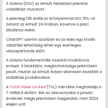
A Solana (SOL) az elmúlt hetekben jelentős
volatilitást mutatott.
A jelenlegi 136 dolláros árfolyammal SOL 15%-ot
zuhant az elmúlt 24 órában, követve a piaci
általános esést.
ChatGPT szerint azonban ez az esés egy kíváló
vásárlási lehetőség lehet egy esetleges
visszapattanás előtt.
A Solana fundamentális mutatói továbbra is
erősek. A blokklánc megbízhatósága jelentősen
javult, miután az elmúlt évben sikeresen kezelték a
stabilitási problémákat.
A
Total Value Locked
(TVL) mértéke meghaladja a
7 milliárd dollárt. Bár ez alacsonyabb a januári
értéknél, mégis jelentősen magasabb, mint 2024
elején volt.