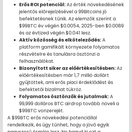
Erős ROI potenciál:
Az érték növekedésének
jelentős előrejelzésével a 99Bitcoins jó
befektetésnek tűnik. Az elemzők szerint a
$99BTC év végén $0.0054, 2025-ben $0.0089
és az évtized végén $0.041 lesz.
Aktív közösség és elköteleződés:
A
platform gamifikált környezete folyamatos
részvételre és tanulásra ösztönzi a
felhasználókat.
Bizonyított siker az előértékesítésben:
Az
előértékesítésben már 1,7 millió dollárt
gyűjtöttek, ami erős piaci érdeklődést és
befektetői bizalmat tükröz.
Folyamatos ösztönzők és jutalmak:
A
99,999 dolláros BTC airdrop tovább növeli a
$99BTC vonzerejét.
A $99BTC erős növekedési potenciállal
rendelkezik, és úgy tűnhet, hogy a jövő egyik
nagyszerű érméje lesz. Ne hagyd ki ezt a