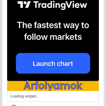
Árfolyamok