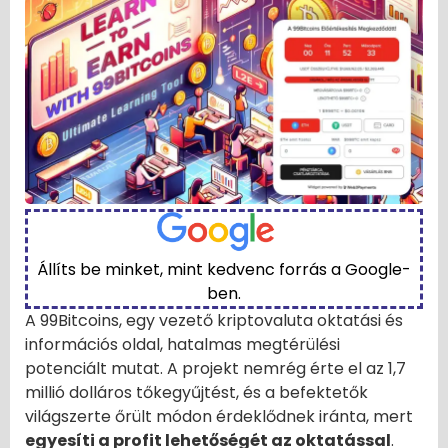
Állíts be minket, mint kedvenc forrás a Google-
ben.
A 99Bitcoins, egy vezető kriptovaluta oktatási és
információs oldal, hatalmas megtérülési
potenciált mutat. A projekt nemrég érte el az 1,7
millió dolláros tőkegyűjtést, és a befektetők
világszerte őrült módon érdeklődnek iránta, mert
egyesíti a profit lehetőségét az oktatással
.