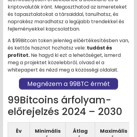
kriptovaluták iránt. Megoszthatod az ismereteket
és tapasztalatokat a társaiddal, tanulhatsz, és
naprakész maradhatsz a legújabb trendekkel és
fejleményekkel kapcsolatban.
A $99Bitcoin token jelenleg előértékesítésben van,
és kettős hasznot hozhatsz vele:
tudást és
profitot.
Ne hagyd ki ezt a lehetőséget, ismerd
meg a projektet közelebbről, olvasd el a
whitepapert és nézd meg a közösségi oldalait.
Megnézem a 99BTC érmét
99Bitcoins árfolyam-
előrejelzés 2024 – 2030
Év
Minimális
Átlag
Maximális