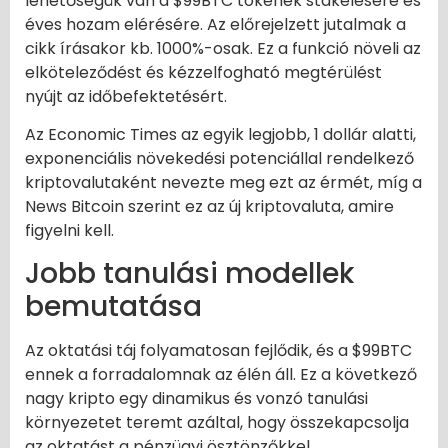
lehetőségük van a $99BTC tokenek stakelésére és
éves hozam elérésére. Az előrejelzett jutalmak a
cikk írásakor kb. 1000%-osak. Ez a funkció növeli az
elköteleződést és kézzelfogható megtérülést
nyújt az időbefektetésért.
Az Economic Times az egyik legjobb, 1 dollár alatti,
exponenciális növekedési potenciállal rendelkező
kriptovalutaként nevezte meg ezt az érmét, míg a
News Bitcoin szerint ez az új kriptovaluta, amire
figyelni kell.
Jobb tanulási modellek
bemutatása
Az oktatási táj folyamatosan fejlődik, és a $99BTC
ennek a forradalomnak az élén áll. Ez a következő
nagy kripto egy dinamikus és vonzó tanulási
környezetet teremt azáltal, hogy összekapcsolja
az oktatást a pénzügyi ösztönzőkkel.