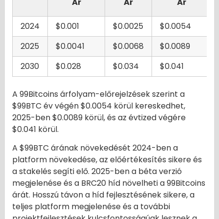
Ár
Ár
Ár
2024
$0.001
$0.0025
$0.0054
2025
$0.0041
$0.0068
$0.0089
2030
$0.028
$0.034
$0.041
A 99Bitcoins árfolyam-előrejelzések szerint a
$99BTC év végén $0.0054 körül kereskedhet,
2025-ben $0.0089 körül, és az évtized végére
$0.041 körül.
A $99BTC árának növekedését 2024-ben a
platform növekedése, az előértékesítés sikere és
a stakelés segíti elő. 2025-ben a béta verzió
megjelenése és a BRC20 híd növelheti a 99Bitcoins
árát. Hosszú távon a híd fejlesztésének sikere, a
teljes platform megjelenése és a további
projektfejlesztések kulcsfontosságúak lesznek a