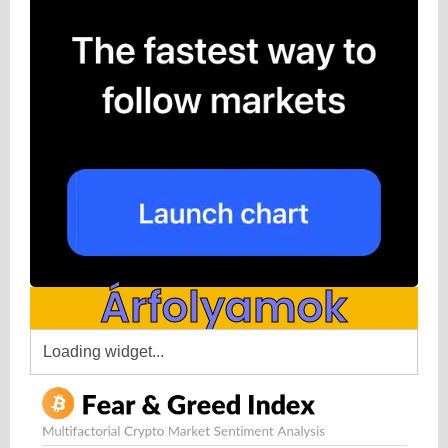
Árfolyamok