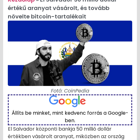
értékű aranyat vásárolt, és tovább
növelte bitcoin-tartalékait
Fotó: CoinPedia
Állíts be minket, mint kedvenc forrás a Google-
ben.
El Salvador központi bankja 50 millió dollár
értékben vásárolt aranyat, miközben az ország