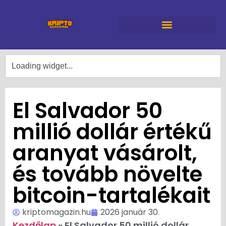
El Salvador 50
millió dollár értékű
aranyat vásárolt,
és tovább növelte
bitcoin-tartalékait
kriptomagazin.hu
2026 január 30.
Kezdőlap
»
El Salvador 50 millió dollár