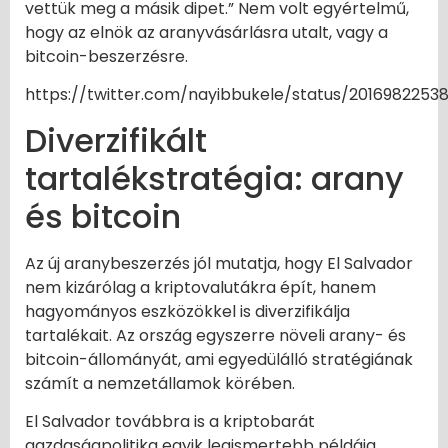
vettük meg a másik dipet.” Nem volt egyértelmű,
hogy az elnök az aranyvásárlásra utalt, vagy a
bitcoin-beszerzésre.
https://twitter.com/nayibbukele/status/2016982253
Diverzifikált
tartalékstratégia: arany
és bitcoin
Az új aranybeszerzés jól mutatja, hogy El Salvador
nem kizárólag a kriptovalutákra épít, hanem
hagyományos eszközökkel is diverzifikálja
tartalékait. Az ország egyszerre növeli arany- és
bitcoin-állományát, ami egyedülálló stratégiának
számít a nemzetállamok körében.
El Salvador továbbra is a kriptobarát
gazdaságpolitika egyik legismertebb példája,