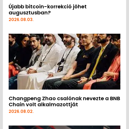
Újabb bitcoin-korrekció jöhet
augusztusban?
2026.08.03.
Changpeng Zhao csalónak nevezte a BNB
Chain volt alkalmazottját
2026.08.02.