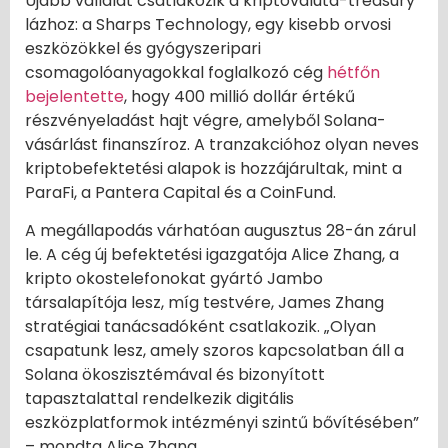
Újabb vállalat csatlakozik a kriptovaluta-treasury
lázhoz: a Sharps Technology, egy kisebb orvosi
eszközökkel és gyógyszeripari
csomagolóanyagokkal foglalkozó cég
hétfőn
bejelentette
, hogy 400 millió dollár értékű
részvényeladást hajt végre, amelyből Solana-
vásárlást finanszíroz. A tranzakcióhoz olyan neves
kriptobefektetési alapok is hozzájárultak, mint a
ParaFi, a Pantera Capital és a CoinFund.
A megállapodás várhatóan augusztus 28-án zárul
le. A cég új befektetési igazgatója Alice Zhang, a
kripto okostelefonokat gyártó Jambo
társalapítója lesz, míg testvére, James Zhang
stratégiai tanácsadóként csatlakozik. „Olyan
csapatunk lesz, amely szoros kapcsolatban áll a
Solana ökoszisztémával és bizonyított
tapasztalattal rendelkezik digitális
eszközplatformok intézményi szintű bővítésében”
– mondta Alice Zhang.