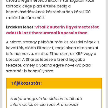
azóta a legismertebb Bitcoin-támogatók közé
tartozik, cége piaci értéke pedig a
kriptóvásárlásoknak köszönhetően közel 100
milliárd dollárra nőtt.
Érdekes lehet:
Vitalik Buterin figyelmeztetést
adott ki az Ethereummal kapcsolatban
A MicroStrategy példáját más kis tőzsdei cégek is
követték, előbb Bitcoin-t, majd olyan altcoinokat
is felhalmozva, mint az Ethereum, az XRP vagy a
Litecoin. A Sharps lépése e trend legújabb
fejezete, amely a Solana egyre növekvő piaci
szerepét is hangsúlyozza.
Tájékoztatás:
A kriptomagazin.hu oldalon található
információk és elemzések a szerzők