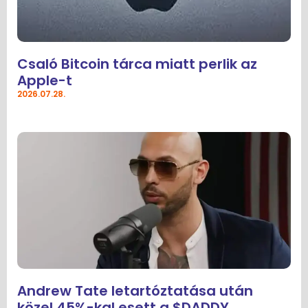
Csaló Bitcoin tárca miatt perlik az
Apple-t
2026.07.28.
Andrew Tate letartóztatása után
közel 45%-kal esett a $DADDY