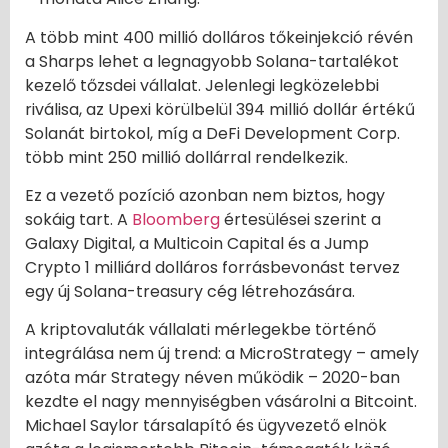
A több mint 400 millió dolláros tőkeinjekció révén
a Sharps lehet a legnagyobb Solana-tartalékot
kezelő tőzsdei vállalat. Jelenlegi legközelebbi
riválisa, az Upexi körülbelül 394 millió dollár értékű
Solanát birtokol, míg a DeFi Development Corp.
több mint 250 millió dollárral rendelkezik.
Ez a vezető pozíció azonban nem biztos, hogy
sokáig tart. A
Bloomberg
értesülései szerint a
Galaxy Digital, a Multicoin Capital és a Jump
Crypto 1 milliárd dolláros forrásbevonást tervez
egy új Solana-treasury cég létrehozására.
A kriptovaluták vállalati mérlegekbe történő
integrálása nem új trend: a MicroStrategy – amely
azóta már Strategy néven működik – 2020-ban
kezdte el nagy mennyiségben vásárolni a Bitcoint.
Michael Saylor társalapító és ügyvezető elnök