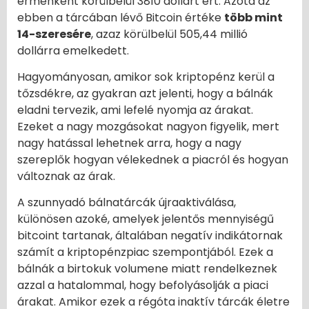
érménként körülbelül 3810 dollárt ért. Azóta az
ebben a tárcában lévő Bitcoin értéke
több mint
14-szeresére
, azaz körülbelül 505,44 millió
dollárra emelkedett.
Hagyományosan, amikor sok kriptopénz kerül a
tőzsdékre, az gyakran azt jelenti, hogy a bálnák
eladni tervezik, ami lefelé nyomja az árakat.
Ezeket a nagy mozgásokat nagyon figyelik, mert
nagy hatással lehetnek arra, hogy a nagy
szereplők hogyan vélekednek a piacról és hogyan
változnak az árak.
A szunnyadó bálnatárcák újraaktiválása,
különösen azoké, amelyek jelentős mennyiségű
bitcoint tartanak, általában negatív indikátornak
számít a kriptopénzpiac szempontjából. Ezek a
bálnák a birtokuk volumene miatt rendelkeznek
azzal a hatalommal, hogy befolyásolják a piaci
árakat. Amikor ezek a régóta inaktív tárcák életre