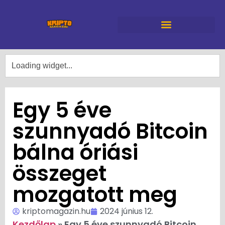
Egy 5 éve
szunnyadó Bitcoin
bálna óriási
összeget
mozgatott meg
kriptomagazin.hu
2024 június 12.
Kezdőlap
»
Egy 5 éve szunnyadó Bitcoin