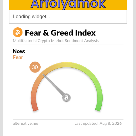
Árfolyamok