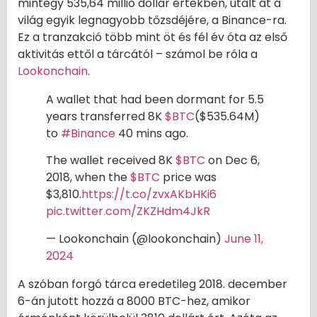
mintegy 535,64 millió dollár értékben, utalt át a
világ egyik legnagyobb tőzsdéjére, a Binance-ra.
Ez a tranzakció több mint öt és fél év óta az első
aktivitás ettől a tárcától – számol be róla a
Lookonchain
.
A wallet that had been dormant for 5.5
years transferred 8K
$BTC
($535.64M)
to
#Binance
40 mins ago.
The wallet received 8K
$BTC
on Dec 6,
2018, when the
$BTC
price was
$3,810.
https://t.co/zvxAKbHKi6
pic.twitter.com/ZKZHdm4JkR
— Lookonchain (@lookonchain)
June 11,
2024
A szóban forgó tárca eredetileg 2018. december
6-án jutott hozzá a 8000 BTC-hez, amikor