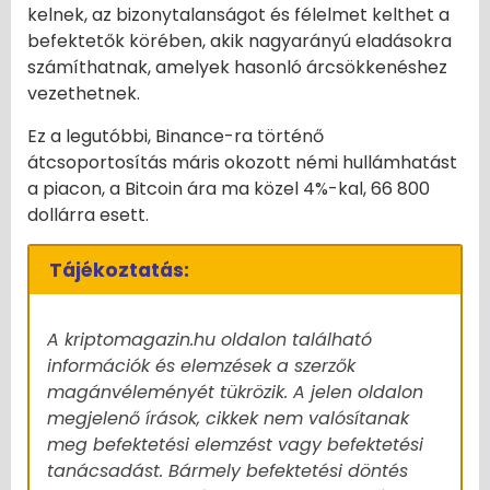
kelnek, az bizonytalanságot és félelmet kelthet a
befektetők körében, akik nagyarányú eladásokra
számíthatnak, amelyek hasonló árcsökkenéshez
vezethetnek.
Ez a legutóbbi, Binance-ra történő
átcsoportosítás máris okozott némi hullámhatást
a piacon, a Bitcoin ára ma közel 4%-kal, 66 800
dollárra esett.
Tájékoztatás:
A kriptomagazin.hu oldalon található
információk és elemzések a szerzők
magánvéleményét tükrözik. A jelen oldalon
megjelenő írások, cikkek nem valósítanak
meg befektetési elemzést vagy befektetési
tanácsadást. Bármely befektetési döntés