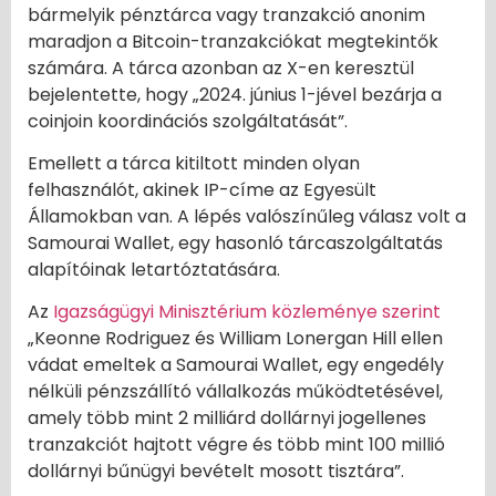
bármelyik pénztárca vagy tranzakció anonim
maradjon a Bitcoin-tranzakciókat megtekintők
számára. A tárca azonban az X-en keresztül
bejelentette, hogy „2024. június 1-jével bezárja a
coinjoin koordinációs szolgáltatását”.
Emellett a tárca kitiltott minden olyan
felhasználót, akinek IP-címe az Egyesült
Államokban van. A lépés valószínűleg válasz volt a
Samourai Wallet, egy hasonló tárcaszolgáltatás
alapítóinak letartóztatására.
Az
Igazságügyi Minisztérium közleménye szerint
„Keonne Rodriguez és William Lonergan Hill ellen
vádat emeltek a Samourai Wallet, egy engedély
nélküli pénzszállító vállalkozás működtetésével,
amely több mint 2 milliárd dollárnyi jogellenes
tranzakciót hajtott végre és több mint 100 millió
dollárnyi bűnügyi bevételt mosott tisztára”.