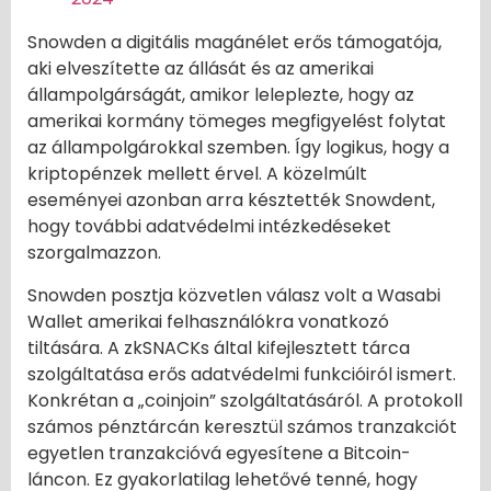
Snowden a digitális magánélet erős támogatója,
aki elveszítette az állását és az amerikai
állampolgárságát, amikor leleplezte, hogy az
amerikai kormány tömeges megfigyelést folytat
az állampolgárokkal szemben. Így logikus, hogy a
kriptopénzek mellett érvel. A közelmúlt
eseményei azonban arra késztették Snowdent,
hogy további adatvédelmi intézkedéseket
szorgalmazzon.
Snowden posztja közvetlen válasz volt a Wasabi
Wallet amerikai felhasználókra vonatkozó
tiltására. A zkSNACKs által kifejlesztett tárca
szolgáltatása erős adatvédelmi funkcióiról ismert.
Konkrétan a „coinjoin” szolgáltatásáról. A protokoll
számos pénztárcán keresztül számos tranzakciót
egyetlen tranzakcióvá egyesítene a Bitcoin-
láncon. Ez gyakorlatilag lehetővé tenné, hogy