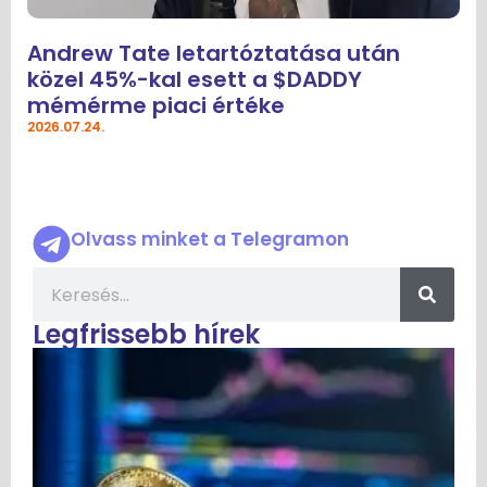
Andrew Tate letartóztatása után
közel 45%-kal esett a $DADDY
mémérme piaci értéke
2026.07.24.
Olvass minket a Telegramon
Legfrissebb hírek