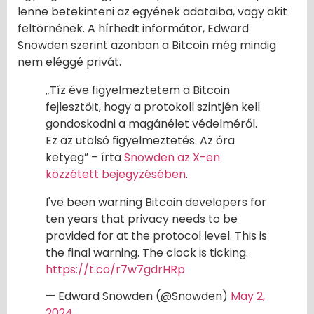
lenne betekinteni az egyének adataiba, vagy akit
feltörnének. A hírhedt informátor, Edward
Snowden szerint azonban a Bitcoin még mindig
nem eléggé privát.
„Tíz éve figyelmeztetem a Bitcoin
fejlesztőit, hogy a protokoll szintjén kell
gondoskodni a magánélet védelméről.
Ez az utolsó figyelmeztetés. Az óra
ketyeg” – írta
Snowden az X-en
közzétett bejegyzésében
.
I've been warning Bitcoin developers for
ten years that privacy needs to be
provided for at the protocol level. This is
the final warning. The clock is ticking.
https://t.co/r7w7gdrHRp
— Edward Snowden (@Snowden)
May 2,
2024