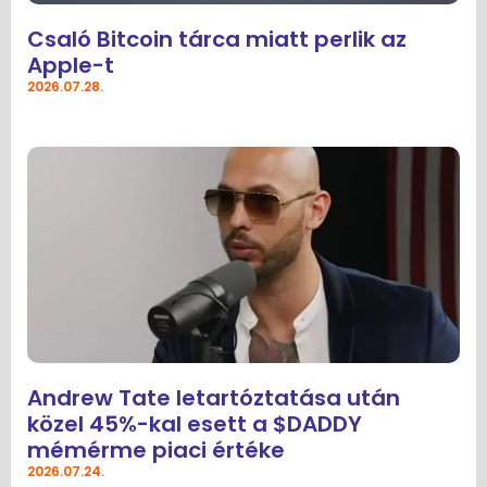
Csaló Bitcoin tárca miatt perlik az
Apple-t
2026.07.28.
Andrew Tate letartóztatása után
közel 45%-kal esett a $DADDY
mémérme piaci értéke
2026.07.24.