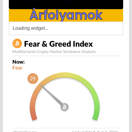
Árfolyamok