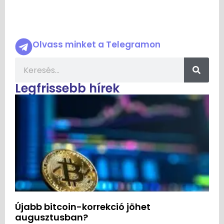
Olvass minket a Telegramon
Legfrissebb hírek
Újabb bitcoin-korrekció jöhet
augusztusban?