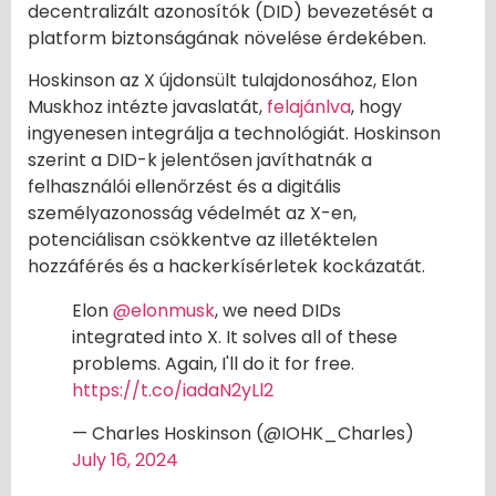
decentralizált azonosítók (DID) bevezetését a
platform biztonságának növelése érdekében.
Hoskinson az X újdonsült tulajdonosához, Elon
Muskhoz intézte javaslatát,
felajánlva
, hogy
ingyenesen integrálja a technológiát. Hoskinson
szerint a DID-k jelentősen javíthatnák a
felhasználói ellenőrzést és a digitális
személyazonosság védelmét az X-en,
potenciálisan csökkentve az illetéktelen
hozzáférés és a hackerkísérletek kockázatát.
Elon
@elonmusk
, we need DIDs
integrated into X. It solves all of these
problems. Again, I'll do it for free.
https://t.co/iadaN2yLl2
— Charles Hoskinson (@IOHK_Charles)
July 16, 2024