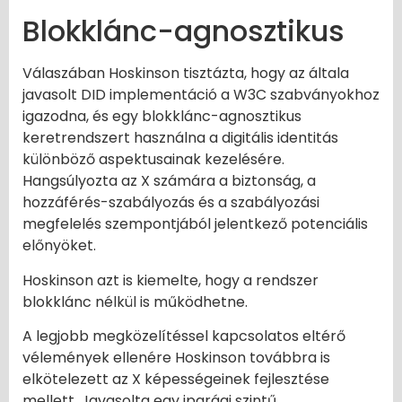
Blokklánc-agnosztikus
Válaszában Hoskinson tisztázta, hogy az általa
javasolt DID implementáció a W3C szabványokhoz
igazodna, és egy blokklánc-agnosztikus
keretrendszert használna a digitális identitás
különböző aspektusainak kezelésére.
Hangsúlyozta az X számára a biztonság, a
hozzáférés-szabályozás és a szabályozási
megfelelés szempontjából jelentkező potenciális
előnyöket.
Hoskinson azt is kiemelte, hogy a rendszer
blokklánc nélkül is működhetne.
A legjobb megközelítéssel kapcsolatos eltérő
vélemények ellenére Hoskinson továbbra is
elkötelezett az X képességeinek fejlesztése
mellett. Javasolta egy iparági szintű