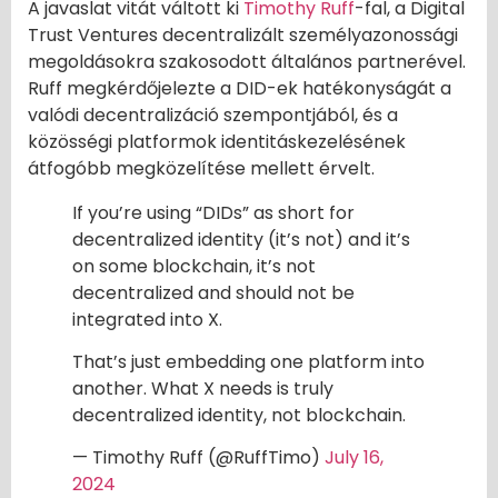
A javaslat vitát váltott ki
Timothy Ruff
-fal, a Digital
Trust Ventures decentralizált személyazonossági
megoldásokra szakosodott általános partnerével.
Ruff megkérdőjelezte a DID-ek hatékonyságát a
valódi decentralizáció szempontjából, és a
közösségi platformok identitáskezelésének
átfogóbb megközelítése mellett érvelt.
If you’re using “DIDs” as short for
decentralized identity (it’s not) and it’s
on some blockchain, it’s not
decentralized and should not be
integrated into X.
That’s just embedding one platform into
another. What X needs is truly
decentralized identity, not blockchain.
— Timothy Ruff (@RuffTimo)
July 16,
2024