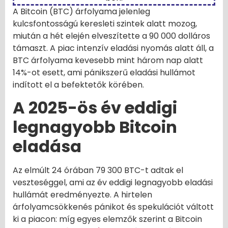
A Bitcoin (BTC) árfolyama jelenleg
kulcsfontosságú keresleti szintek alatt mozog,
miután a hét elején elveszítette a 90 000 dolláros
támaszt. A piac intenzív eladási nyomás alatt áll, a
BTC árfolyama kevesebb mint három nap alatt
14%-ot esett, ami pánikszerű eladási hullámot
indított el a befektetők körében.
A 2025-ös év eddigi
legnagyobb Bitcoin
eladása
Az elmúlt 24 órában 79 300 BTC-t adtak el
veszteséggel, ami az év eddigi legnagyobb eladási
hullámát eredményezte. A hirtelen
árfolyamcsökkenés pánikot és spekulációt váltott
ki a piacon: míg egyes elemzők szerint a Bitcoin