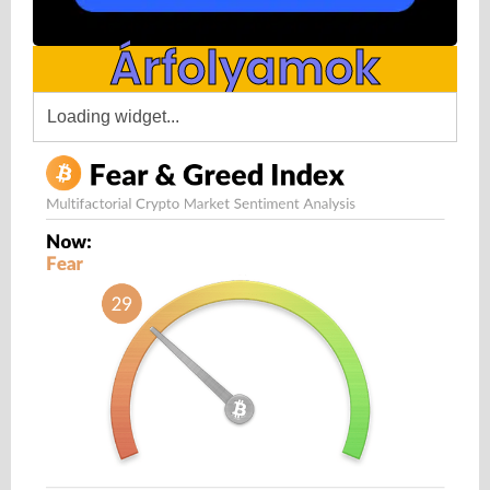
Árfolyamok