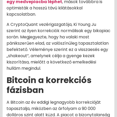
egy medvepiacba léphet
, mások továbbra is
optimisták a hosszú távú kilátásokkal
kapcsolatban.
A CryptoQuant vezérigazgatója, Ki Young Ju
szerint az ilyen korrekciók normálisak egy bikapiac
során. Megjegyezte, hogy ha valaki most
pánikszerűen elad, az valószínűleg tapasztalatlan
befektető. Véleménye szerint ez a visszaesés egy
„shakeout”, amelynek célja a gyenge kezek
kiszorítása, mielőtt a következő emelkedési
hullám megindul.
Bitcoin a korrekciós
fázisban
A Bitcoin az év eddigi legnagyobb korrekcióját
tapasztalja, miközben az árfolyam a 90 000
dolláros szint alatt küzd. A piacot a bizonytalanság