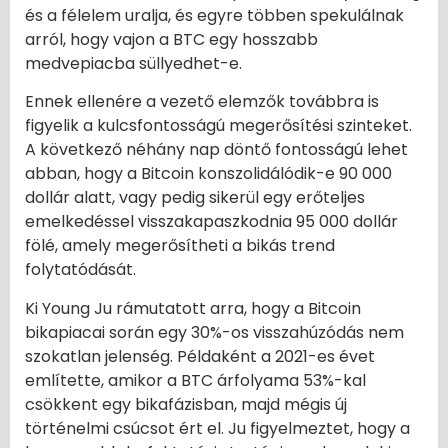
és a félelem uralja, és egyre többen spekulálnak
arról, hogy vajon a BTC egy hosszabb
medvepiacba süllyedhet-e.
Ennek ellenére a vezető elemzők továbbra is
figyelik a kulcsfontosságú megerősítési szinteket.
A következő néhány nap döntő fontosságú lehet
abban, hogy a Bitcoin konszolidálódik-e 90 000
dollár alatt, vagy pedig sikerül egy erőteljes
emelkedéssel visszakapaszkodnia 95 000 dollár
fölé, amely megerősítheti a bikás trend
folytatódását.
Ki Young Ju rámutatott arra, hogy a Bitcoin
bikapiacai során egy 30%-os visszahúzódás nem
szokatlan jelenség. Példaként a 2021-es évet
említette, amikor a BTC árfolyama 53%-kal
csökkent egy bikafázisban, majd mégis új
történelmi csúcsot ért el. Ju figyelmeztet, hogy a