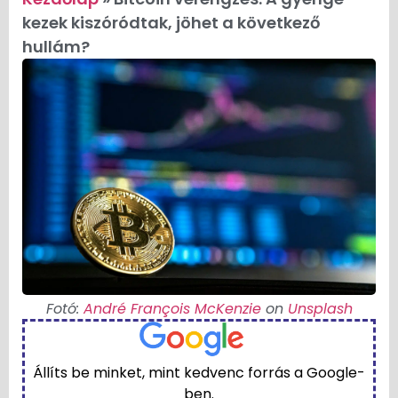
kezek kiszóródtak, jöhet a következő
hullám?
Fotó:
André François McKenzie
on
Unsplash
Állíts be minket, mint kedvenc forrás a Google-
ben.