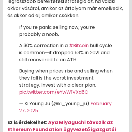
legrosszabb befektetési stratégia az, ha valaki
akkor vásárol, amikor az árfolyam már emelkedik,
és akkor ad el, amikor csökken.
If you’re panic selling now, you’re
probably a noob.
A 30% correction in a
#Bitcoin
bull cycle
is common—it dropped 53% in 2021 and
still recovered to an ATH.
Buying when prices rise and selling when
they fall is the worst investment
strategy. Invest with a clear plan.
pic.twitter.com/eYwW1VXd8C
— Ki Young Ju (@ki_young_ju)
February
27, 2025
Ez is érdekelhet:
Aya Miyaguchi távozik az
Ethereum Foundation ügyvezető igazgatói