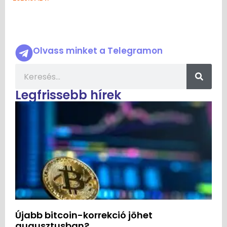
Olvass minket a Telegramon
Legfrissebb hírek
Újabb bitcoin-korrekció jöhet
augusztusban?