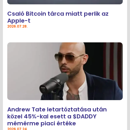
Csaló Bitcoin tárca miatt perlik az
Apple-t
2026.07.28.
Andrew Tate letartóztatása után
közel 45%-kal esett a $DADDY
mémérme piaci értéke
2026.07.24.