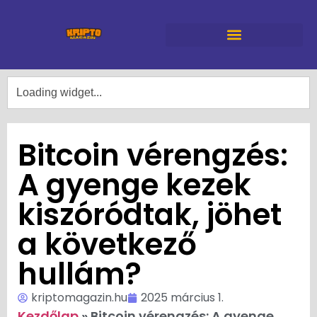
Bitcoin vérengzés:
A gyenge kezek
kiszóródtak, jöhet
a következő
hullám?
kriptomagazin.hu
2025 március 1.
Kezdőlap
»
Bitcoin vérengzés: A gyenge