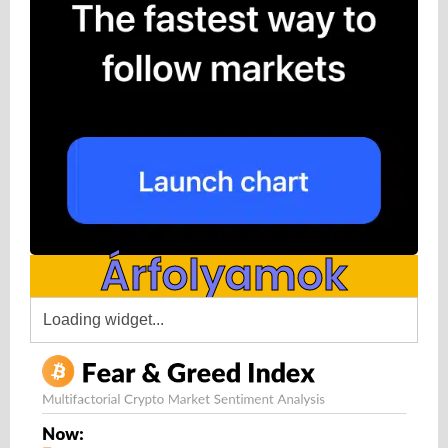
Árfolyamok