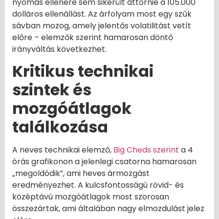
nyomás ellenére sem sikerült áttörnie a 105.000
dolláros ellenállást. Az árfolyam most egy szűk
sávban mozog, amely jelentős volatilitást vetít
előre – elemzők szerint hamarosan döntő
irányváltás következhet.
Kritikus technikai
szintek és
mozgóátlagok
találkozása
A neves technikai elemző,
Big Cheds szerint
a 4
órás grafikonon a jelenlegi csatorna hamarosan
„megoldódik”, ami heves ármozgást
eredményezhet. A kulcsfontosságú rövid- és
középtávú mozgóátlagok most szorosan
összezártak, ami általában nagy elmozdulást jelez