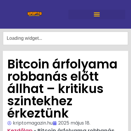
Bitcoin árfolyama
robbanás előtt
állhat – kritikus
szintekhez
érkeztünk
kriptomagazin.hu
2025 május 18.
Kezdőlap
»
Bitcoin árfolyama robbanás