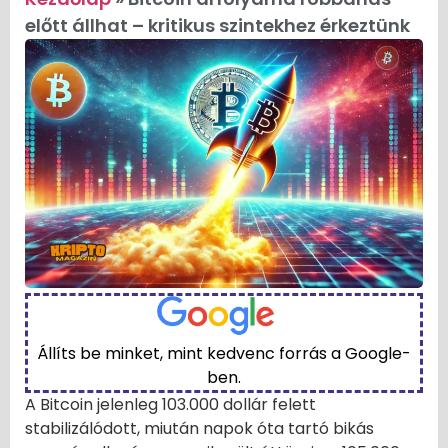
előtt állhat – kritikus szintekhez érkeztünk
Állíts be minket, mint kedvenc forrás a Google-
ben.
A Bitcoin jelenleg 103.000 dollár felett
stabilizálódott, miután napok óta tartó bikás