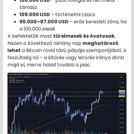
100.000 USD
– pszichológiai és technikai
támasz
109.000 USD
– történelmi csúcs
95.000–97.000 USD
– erős keresleti zóna, ha
a 100.000 elesik
A befektetők most
türelmesek és óvatosak
,
hiszen a következő néhány nap
meghatározó
lehet
a Bitcoin rövid távú pályája szempontjából. A
feszültség nő – a kitörés vagy letörés iránya dönti
majd el, merre halad tovább a piac.