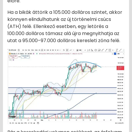
előre.
Ha a bikák áttörik a 105.000 dolláros szintet, akkor
könnyen elindulhatunk az új történelmi csúcs
(ATH) felé. Ellenkező esetben, egy letörés a
100.000 dolláros támasz alá újra megnyithatja az
utat a 95.000–97.000 dolláros keresleti zóna felé.