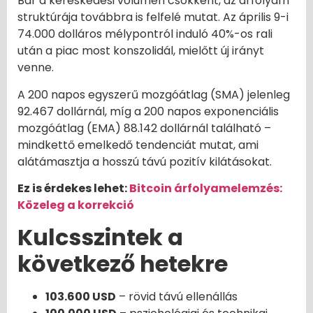
Bár a kereskedési volumen csökkent, az árfolyam
struktúrája továbbra is felfelé mutat. Az április 9-i
74.000 dolláros mélypontról induló 40%-os rali
után a piac most konszolidál, mielőtt új irányt
venne.
A 200 napos egyszerű mozgóátlag (SMA) jelenleg
92.467 dollárnál, míg a 200 napos exponenciális
mozgóátlag (EMA) 88.142 dollárnál található –
mindkettő emelkedő tendenciát mutat, ami
alátámasztja a hosszú távú pozitív kilátásokat.
Ez is érdekes lehet:
Bitcoin árfolyamelemzés:
Közeleg a korrekció
Kulcsszintek a
következő hetekre
103.600 USD
– rövid távú ellenállás