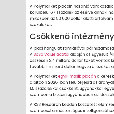
A Polymarket piacain hasonló várakozások 
körülbelül 67 százalék az esélye annak, ho
miközben az 50 000 dollár alatti árfoly
százalékot.
Csökkenő intézményi
A piaci hangulat romlásával párhuzamosan
A
SoSo Value adatai
alapján az Egyesült Á
összesen 2,4 milliárd dollár tőkét vontak k
további 1 milliárd dollár hagyta el ezeket
A Polymarket
egyik másik piacán
a keresk
a bitcoin 2026-ban felülteljesíti az aran
1,5 százalékkal csökkent, ugyanakkor egy
szemben a bitcoin ugyanebben az időszakb
A K33 Research kedden közzétett elemzése
szembesül a mesterséges intelligenciához 