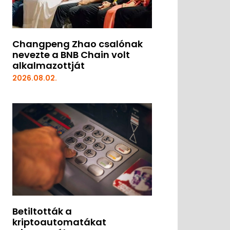
Changpeng Zhao csalónak
nevezte a BNB Chain volt
alkalmazottját
2026.08.02.
Betiltották a
kriptoautomatákat