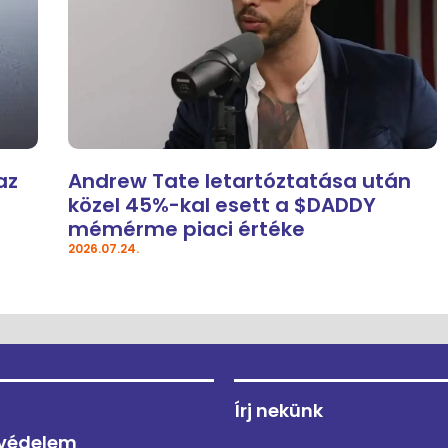
az
Andrew Tate letartóztatása után
közel 45%-kal esett a $DADDY
mémérme piaci értéke
2026.07.24.
Írj nekünk
védelem