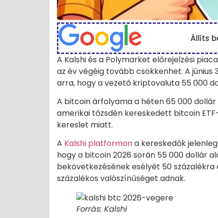
Állíts 
A Kalshi és a Polymarket előrejelzési pia
az év végéig tovább csökkenhet. A június 3
arra, hogy a vezető kriptovaluta 55 000 dol
A bitcoin árfolyama a héten 65 000 dollá
amerikai tőzsdén kereskedett bitcoin ETF
kereslet miatt.
A
Kalshi platformon
a kereskedők jelenleg
hogy a bitcoin 2026 során 55 000 dollár alá
bekövetkezésének esélyét 50 százalékra ért
százalékos valószínűséget adnak.
Forrás: Kalshi