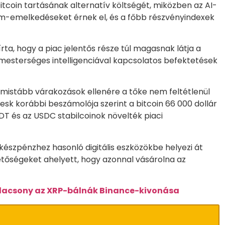
tcoin tartásának alternatív költségét, miközben az AI-
am-emelkedéseket érnek el, és a főbb részvényindexek
rta, hogy a piac jelentős része túl magasnak látja a
 mesterséges intelligenciával kapcsolatos befektetések
imistább várakozások ellenére a tőke nem feltétlenül
esk korábbi beszámolója szerint a bitcoin 66 000 dollár
DT és az USDC stabilcoinok növelték piaci
 készpénzhez hasonló digitális eszközökbe helyezi át
hetőségeket ahelyett, hogy azonnal vásárolna az
 alacsony az XRP-bálnák Binance-kivonása