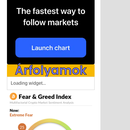
Árfolyamok