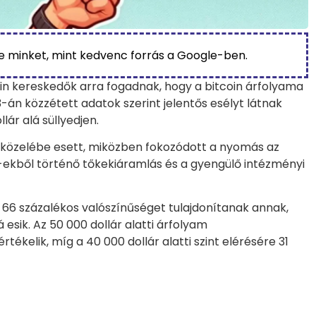
be minket, mint kedvenc forrás a Google-ben.
cain kereskedők arra fogadnak, hogy a bitcoin árfolyama
-án közzétett adatok szerint jelentős esélyt látnak
lár alá süllyedjen.
r közelébe esett, miközben fokozódott a nyomás az
-ekből történő tőkekiáramlás és a gyengülő intézményi
 66 százalékos valószínűséget tulajdonítanak annak,
 esik. Az 50 000 dollár alatti árfolyam
ékelik, míg a 40 000 dollár alatti szint elérésére 31