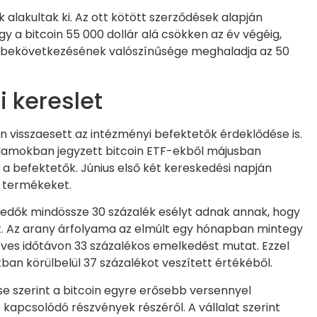
alakultak ki. Az ott kötött szerződések alapján
gy a bitcoin 55 000 dollár alá csökken az év végéig,
am bekövetkezésének valószínűsége meghaladja az 50
 kereslet
 visszaesett az intézményi befektetők érdeklődése is.
llamokban jegyzett bitcoin ETF-ekből májusban
i a befektetők. Június első két kereskedési napján
 a termékeket.
edők mindössze 30 százalék esélyt adnak annak, hogy
yat. Az arany árfolyama az elmúlt egy hónapban mintegy
éves időtávon 33 százalékos emelkedést mutat. Ezzel
an körülbelül 37 százalékot veszített értékéből.
 szerint a bitcoin egyre erősebb versennyel
kapcsolódó részvények részéről. A vállalat szerint