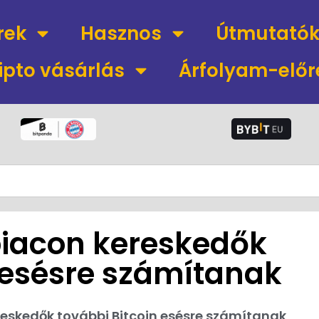
rek
Hasznos
Útmutató
ipto vásárlás
Árfolyam-előr
 piacon kereskedők
 esésre számítanak
ereskedők további Bitcoin esésre számítanak