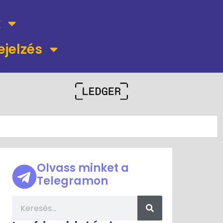
k
ejelzés
Olvass minket a
Telegramon