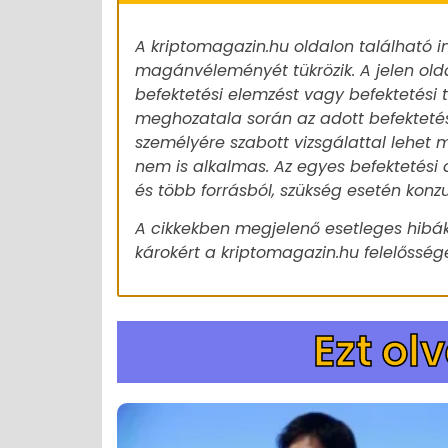
A kriptomagazin.hu oldalon található i
magánvéleményét tükrözik. A jelen old
befektetési elemzést vagy befektetési
meghozatala során az adott befekteté
személyére szabott vizsgálattal lehet m
nem is alkalmas. Az egyes befektetési 
és több forrásból, szükség esetén konz
A cikkekben megjelenő esetleges hibák
károkért a kriptomagazin.hu felelőssége
Ezt ol