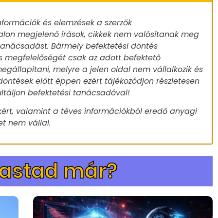
nformációk és elemzések a szerzők
alon megjelenő írások, cikkek nem valósítanak meg
 tanácsadást. Bármely befektetési döntés
s megfelelőségét csak az adott befektető
egállapítani, melyre a jelen oldal nem vállalkozik és
döntések előtt éppen ezért tájékozódjon részletesen
ultáljon befektetési tanácsadóval!
ért, valamint a téves információkból eredő anyagi
t nem vállal.
vastad már?