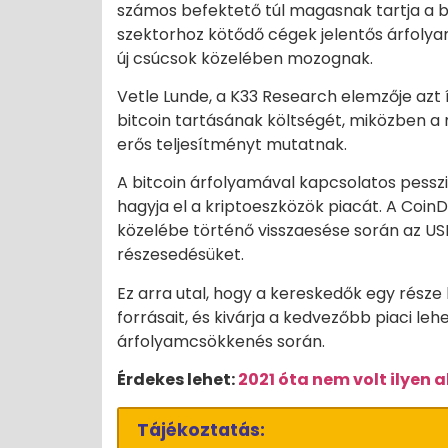
számos befektető túl magasnak tartja a bi
szektorhoz kötődő cégek jelentős árfoly
új csúcsok közelében mozognak.
Vetle Lunde, a K33 Research elemzője azt í
bitcoin tartásának költségét, miközben a
erős teljesítményt mutatnak.
A bitcoin árfolyamával kapcsolatos pessz
hagyja el a kriptoeszközök piacát. A CoinD
közelébe történő visszaesése során az US
részesedésüket.
Ez arra utal, hogy a kereskedők egy része
forrásait, és kivárja a kedvezőbb piaci le
árfolyamcsökkenés során.
Érdekes lehet:
2021 óta nem volt ilyen
Tájékoztatás: