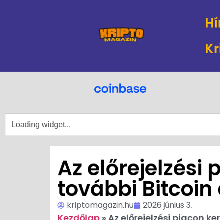
Hí
Kr
Az előrejelzési
további Bitcoin
kriptomagazin.hu
2026 június 3.
Kezdőlap
»
Az előrejelzési piacon k