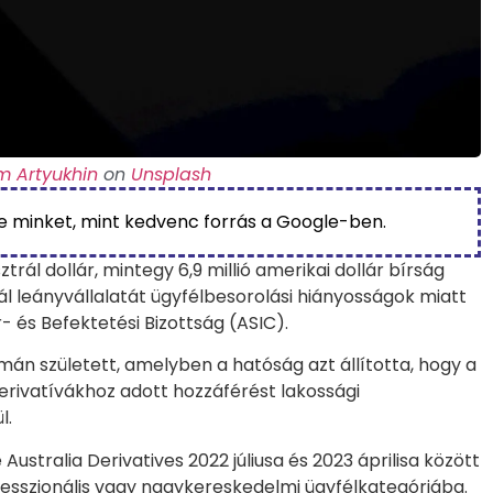
m Artyukhin
on
Unsplash
be minket, mint kedvenc forrás a Google-ben.
ztrál dollár, mintegy 6,9 millió amerikai dollár bírság
l leányvállalatát ügyfélbesorolási hiányosságok miatt
- és Befektetési Bizottság (ASIC).
án született, amelyben a hatóság azt állította, hogy a
rivatívákhoz adott hozzáférést lakossági
l.
ustralia Derivatives 2022 júliusa és 2023 áprilisa között
fesszionális vagy nagykereskedelmi ügyfélkategóriába.