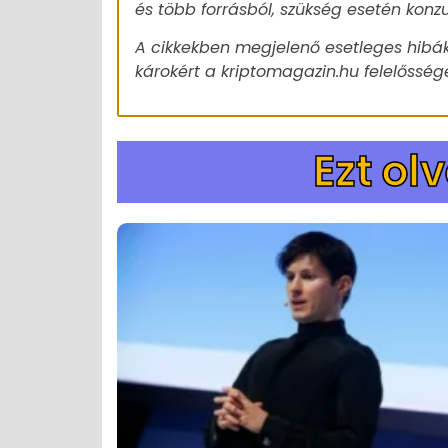
és több forrásból, szükség esetén konz
A cikkekben megjelenő esetleges hibák
károkért a kriptomagazin.hu felelőssége
Ezt ol