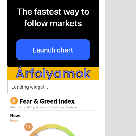
Árfolyamok