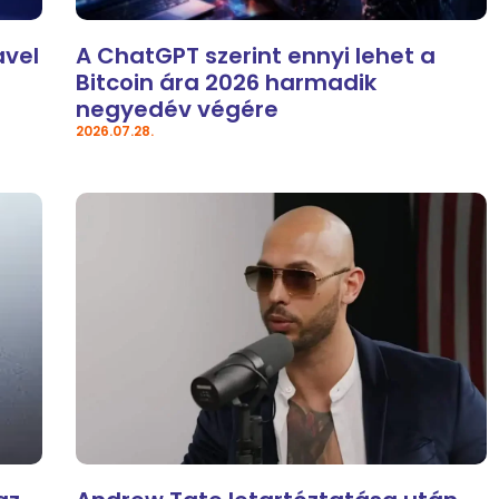
avel
A ChatGPT szerint ennyi lehet a
Bitcoin ára 2026 harmadik
negyedév végére
2026.07.28.