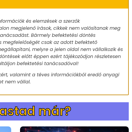
nformációk és elemzések a szerzők
alon megjelenő írások, cikkek nem valósítanak meg
 tanácsadást. Bármely befektetési döntés
s megfelelőségét csak az adott befektető
egállapítani, melyre a jelen oldal nem vállalkozik és
döntések előtt éppen ezért tájékozódjon részletesen
ultáljon befektetési tanácsadóval!
ért, valamint a téves információkból eredő anyagi
t nem vállal.
vastad már?