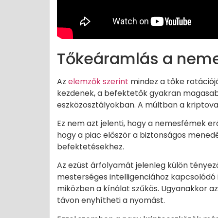
Tőkeáramlás a nemes
Az
elemzők szerint
mindez a tőke rotációjá
kezdenek, a befektetők gyakran magasab
eszközosztályokban. A múltban a kriptoval
Ez nem azt jelenti, hogy a nemesfémek erő
hogy a piac először a biztonságos mened
befektetésekhez.
Az ezüst árfolyamát jelenleg külön tényez
mesterséges intelligenciához kapcsolódó i
miközben a kínálat szűkös. Ugyanakkor az
távon enyhítheti a nyomást.