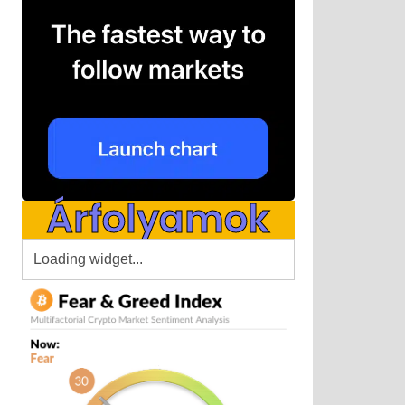
Árfolyamok