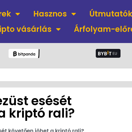
rek
Hasznos
Útmutató
ipto vásárlás
Árfolyam-előr
ezüst esését
 kriptó rali?
ét követően jöhet a kriptó rali?