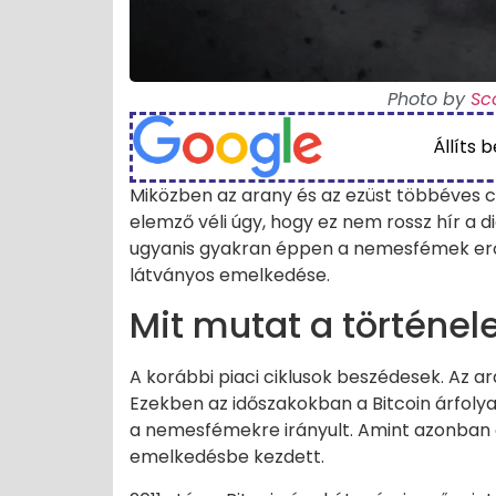
Photo by
Sc
Állíts 
Miközben az arany és az ezüst többéves c
elemző véli úgy, hogy ez nem rossz hír a d
ugyanis gyakran éppen a nemesfémek erős 
látványos emelkedése.
Mit mutat a történe
A korábbi piaci ciklusok beszédesek. Az ar
Ezekben az időszakokban a Bitcoin árfolya
a nemesfémekre irányult. Amint azonban a
emelkedésbe kezdett.