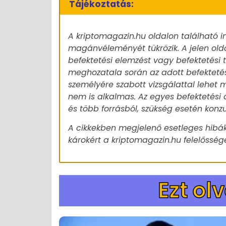
Tájékoztatás:
A kriptomagazin.hu oldalon található i
magánvéleményét tükrözik. A jelen old
befektetési elemzést vagy befektetési
meghozatala során az adott befekteté
személyére szabott vizsgálattal lehet m
nem is alkalmas. Az egyes befektetési 
és több forrásból, szükség esetén konz
A cikkekben megjelenő esetleges hibák
károkért a kriptomagazin.hu felelőssége
Ezt ol