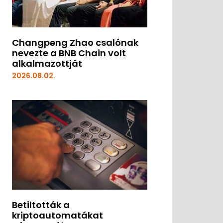
Changpeng Zhao csalónak
nevezte a BNB Chain volt
alkalmazottját
2026.08.02.
Betiltották a
kriptoautomatákat