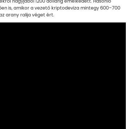
tekről nagyjából 1200 dollárig emelkedett. Hasonló
ően is, amikor a vezető kriptodeviza mintegy 600–700
 arany ralija véget ért.