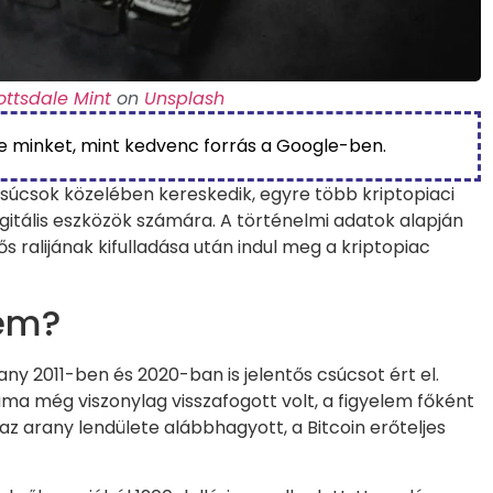
ottsdale Mint
on
Unsplash
be minket, mint kedvenc forrás a Google-ben.
súcsok közelében kereskedik, egyre több kriptopiaci
igitális eszközök számára. A történelmi adatok alapján
ralijának kifulladása után indul meg a kriptopiac
lem?
any 2011-ben és 2020-ban is jelentős csúcsot ért el.
ma még viszonylag visszafogott volt, a figyelem főként
z arany lendülete alábbhagyott, a Bitcoin erőteljes