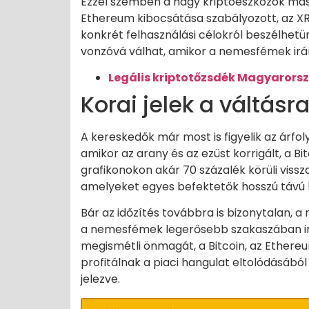
Ezzel szemben a nagy kriptoeszközök más l
Ethereum kibocsátása szabályozott, az XR
konkrét felhasználási célokról beszélhetü
vonzóvá válhat, amikor a nemesfémek irán
Legális kriptotőzsdék Magyarors
Korai jelek a váltásr
A kereskedők már most is figyelik az árf
amikor az arany és az ezüst korrigált, a B
grafikonokon akár 70 százalék körüli vissz
amelyeket egyes befektetők hosszú távú 
Bár az időzítés továbbra is bizonytalan, 
a nemesfémek legerősebb szakaszában in
megismétli önmagát, a Bitcoin, az Ethere
profitálnak a piaci hangulat eltolódásából
jelezve.