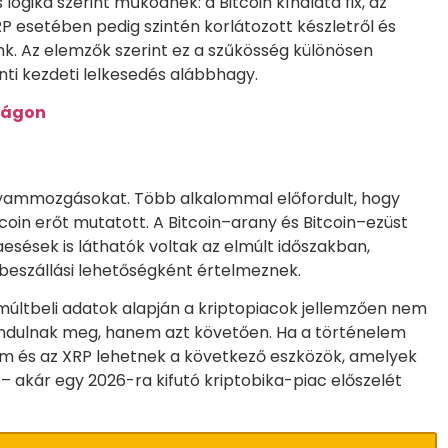
ogika szerint működnek: a Bitcoin kínálata fix, az
P esetében pedig szintén korlátozott készletről és
nk. Az elemzők szerint ez a szűkösség különösen
ti kezdeti lelkesedés alábbhagy.
zágon
a
olyammozgásokat. Több alkalommal előfordult, hogy
itcoin erőt mutatott. A Bitcoin–arany és Bitcoin–ezüst
aesések is láthatók voltak az elmúlt időszakban,
beszállási lehetőségként értelmeznek.
a múltbeli adatok alapján a kriptopiacok jellemzően nem
dulnak meg, hanem azt követően. Ha a történelem
um és az XRP lehetnek a következő eszközök, amelyek
 – akár egy 2026-ra kifutó kriptobika-piac előszelét