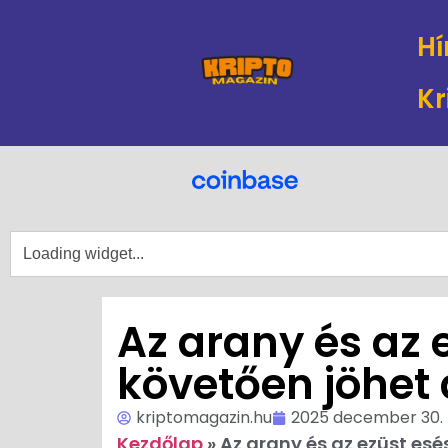
Hí
Kr
Az arany és az 
követően jöhet a
kriptomagazin.hu
2025 december 30.
Kezdőlap
»
Az arany és az ezüst esés