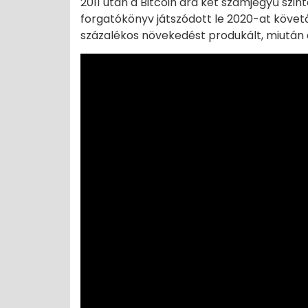
2011 után a Bitcoin ára két számjegyű szin
forgatókönyv játszódott le 2020-at követ
százalékos növekedést produkált, miután az