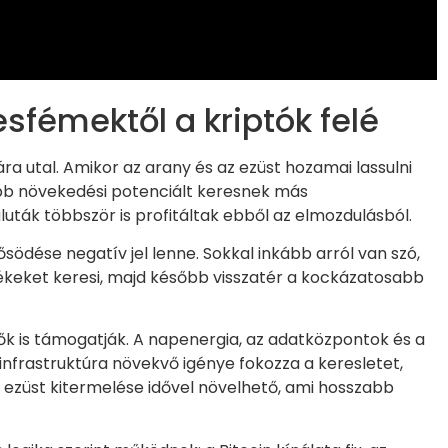
fémektől a kriptók felé
ra utal. Amikor az arany és az ezüst hozamai lassulni
b növekedési potenciált keresnek más
uták többször is profitáltak ebből az elmozdulásból.
södése negatív jel lenne. Sokkal inkább arról van szó,
ékeket keresi, majd később visszatér a kockázatosabb
ők is támogatják. A napenergia, az adatközpontok és a
nfrastruktúra növekvő igénye fokozza a keresletet,
 ezüst kitermelése idővel növelhető, ami hosszabb