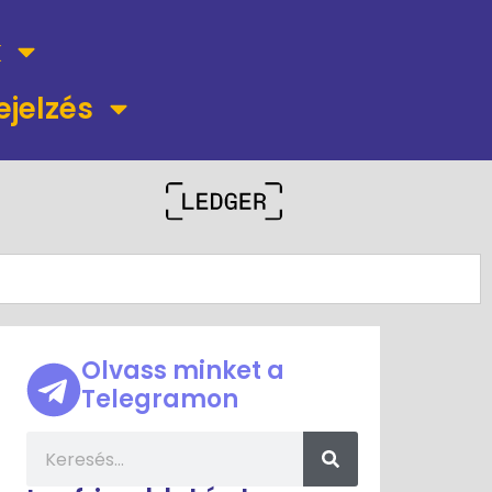
k
ejelzés
Olvass minket a
Telegramon