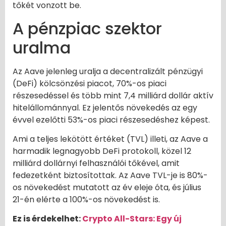
tőkét vonzott be.
A pénzpiac szektor
uralma
Az Aave jelenleg uralja a decentralizált pénzügyi
(DeFi) kölcsönzési piacot, 70%-os piaci
részesedéssel és több mint 7,4 milliárd dollár aktív
hitelállománnyal. Ez jelentős növekedés az egy
évvel ezelőtti 53%-os piaci részesedéshez képest.
Ami a teljes lekötött értéket (TVL) illeti, az Aave a
harmadik legnagyobb DeFi protokoll, közel 12
milliárd dollárnyi felhasználói tőkével, amit
fedezetként biztosítottak. Az Aave TVL-je is 80%-
os növekedést mutatott az év eleje óta, és július
21-én elérte a 100%-os növekedést is.
Ez is érdekelhet:
Crypto All-Stars: Egy új