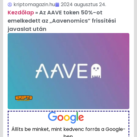
kriptomagazin.hu
2024 augusztus 24.
Kezdőlap
»
Az AAVE token 50%-ot
emelkedett az „Aavenomics” frissítési
javaslat után
Állíts be minket, mint kedvenc forrás a Google-
ben.