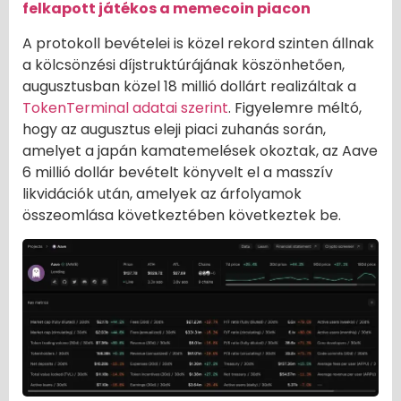
felkapott játékos a memecoin piacon
A protokoll bevételei is közel rekord szinten állnak
a kölcsönzési díjstruktúrájának köszönhetően,
augusztusban közel 18 millió dollárt realizáltak a
TokenTerminal adatai szerint
. Figyelemre méltó,
hogy az augusztus eleji piaci zuhanás során,
amelyet a japán kamatemelések okoztak, az Aave
6 millió dollár bevételt könyvelt el a masszív
likvidációk után, amelyek az árfolyamok
összeomlása következtében következtek be.