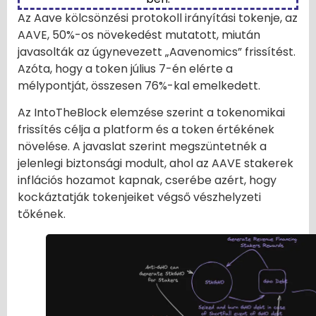
Az Aave kölcsönzési protokoll irányítási tokenje, az
AAVE, 50%-os növekedést mutatott, miután
javasolták az úgynevezett „Aavenomics” frissítést.
Azóta, hogy a token július 7-én elérte a
mélypontját, összesen 76%-kal emelkedett.
Az IntoTheBlock elemzése szerint a tokenomikai
frissítés célja a platform és a token értékének
növelése. A javaslat szerint megszüntetnék a
jelenlegi biztonsági modult, ahol az AAVE stakerek
inflációs hozamot kapnak, cserébe azért, hogy
kockáztatják tokenjeiket végső vészhelyzeti
tőkének.