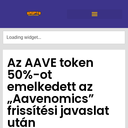
Az AAVE token
50%-ot
emelkedett az
„Aavenomics”
frissítési javaslat
után