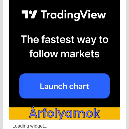
Árfolyamok