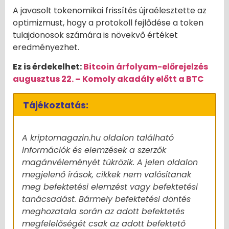
A javasolt tokenomikai frissítés újraélesztette az
optimizmust, hogy a protokoll fejlődése a token
tulajdonosok számára is növekvő értéket
eredményezhet.
Ez is érdekelhet:
Bitcoin árfolyam-előrejelzés
augusztus 22. – Komoly akadály előtt a BTC
Tájékoztatás:
A kriptomagazin.hu oldalon található
információk és elemzések a szerzők
magánvéleményét tükrözik. A jelen oldalon
megjelenő írások, cikkek nem valósítanak
meg befektetési elemzést vagy befektetési
tanácsadást. Bármely befektetési döntés
meghozatala során az adott befektetés
megfelelőségét csak az adott befektető