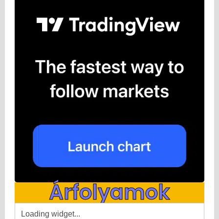
Árfolyamok