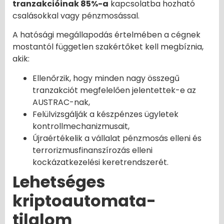
tranzakcióinak 85%-a
kapcsolatba hozható
csalásokkal vagy pénzmosással.
A hatósági megállapodás értelmében a cégnek
mostantól független szakértőket kell megbíznia,
akik:
Ellenőrzik, hogy minden nagy összegű
tranzakciót megfelelően jelentettek-e az
AUSTRAC-nak,
Felülvizsgálják a készpénzes ügyletek
kontrollmechanizmusait,
Újraértékelik a vállalat pénzmosás elleni és
terrorizmusfinanszírozás elleni
kockázatkezelési keretrendszerét.
Lehetséges
kriptoautomata-
tilalom