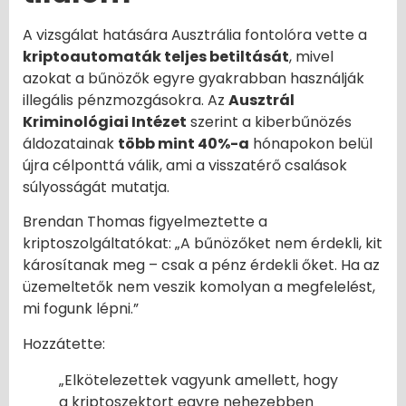
A vizsgálat hatására Ausztrália fontolóra vette a
kriptoautomaták teljes betiltását
, mivel
azokat a bűnözők egyre gyakrabban használják
illegális pénzmozgásokra. Az
Ausztrál
Kriminológiai Intézet
szerint a kiberbűnözés
áldozatainak
több mint 40%-a
hónapokon belül
újra célponttá válik, ami a visszatérő csalások
súlyosságát mutatja.
Brendan Thomas figyelmeztette a
kriptoszolgáltatókat: „A bűnözőket nem érdekli, kit
károsítanak meg – csak a pénz érdekli őket. Ha az
üzemeltetők nem veszik komolyan a megfelelést,
mi fogunk lépni.”
Hozzátette:
„Elkötelezettek vagyunk amellett, hogy
a kriptoszektort egyre nehezebben