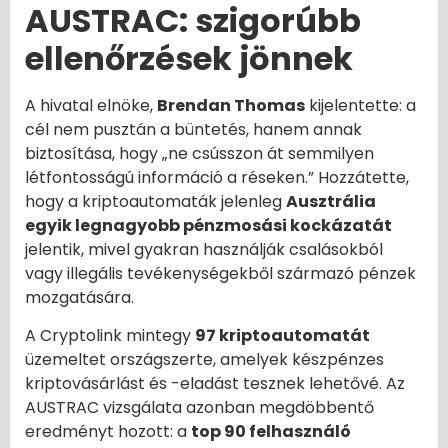
AUSTRAC: szigorúbb
ellenőrzések jönnek
A hivatal elnöke,
Brendan Thomas
kijelentette: a
cél nem pusztán a büntetés, hanem annak
biztosítása, hogy „ne csússzon át semmilyen
létfontosságú információ a réseken.” Hozzátette,
hogy a kriptoautomaták jelenleg
Ausztrália
egyik legnagyobb pénzmosási kockázatát
jelentik, mivel gyakran használják csalásokból
vagy illegális tevékenységekből származó pénzek
mozgatására.
A Cryptolink mintegy
97 kriptoautomatát
üzemeltet országszerte, amelyek készpénzes
kriptovásárlást és -eladást tesznek lehetővé. Az
AUSTRAC vizsgálata azonban megdöbbentő
eredményt hozott: a
top 90 felhasználó