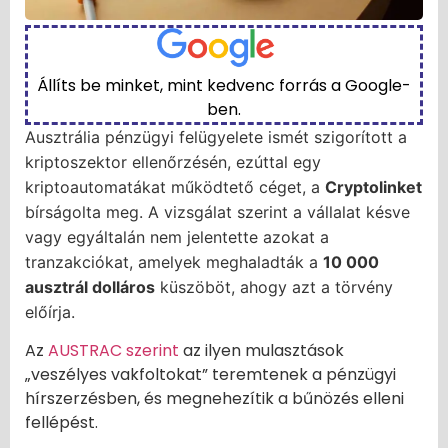
Állíts be minket, mint kedvenc forrás a Google-
ben.
Ausztrália pénzügyi felügyelete ismét szigorított a
kriptoszektor ellenőrzésén, ezúttal egy
kriptoautomatákat működtető céget, a
Cryptolinket
bírságolta meg. A vizsgálat szerint a vállalat késve
vagy egyáltalán nem jelentette azokat a
tranzakciókat, amelyek meghaladták a
10 000
ausztrál dolláros
küszöböt, ahogy azt a törvény
előírja.
Az
AUSTRAC szerint
az ilyen mulasztások
„veszélyes vakfoltokat” teremtenek a pénzügyi
hírszerzésben, és megnehezítik a bűnözés elleni
fellépést.