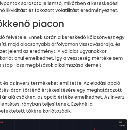
ypontok sorozata jellemző, miközben a kereskedési
ő likviditást és fokozott volatilitást eredményezhet.
ökkenő piacon
íció felvétele. Ennek során a kereskedő kölcsönvesz egy
kesíti, majd alacsonyabb árfolyamon visszavásárolja, és
özet jelenti az eredményt. A vállalat ugyanakkor
 korlátlanul emelkedhet, így a veszteség mértéke sem
 a stop-loss megbízások alkalmazása kiemelt
 és az inverz termékeket említette. Az eladási opció
 kötési áron történő értékesítésére egy meghatározott
i ár alá csökken, az opció értéke emelkedhet. Az inverz
ntétes irányban teljesítenek. Ezeknél a
efektetett tőkére korlátozódik.