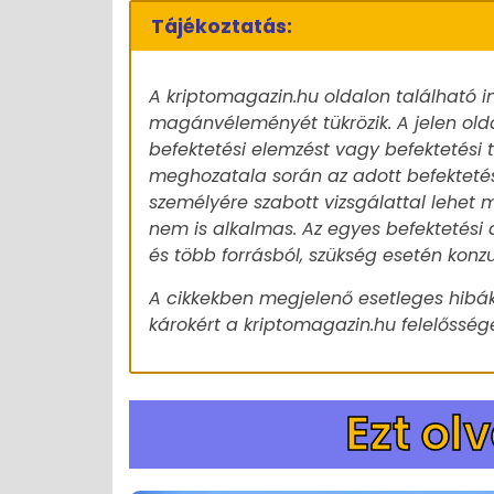
Tájékoztatás:
A kriptomagazin.hu oldalon található i
magánvéleményét tükrözik. A jelen old
befektetési elemzést vagy befektetési
meghozatala során az adott befekteté
személyére szabott vizsgálattal lehet m
nem is alkalmas. Az egyes befektetési 
és több forrásból, szükség esetén konz
A cikkekben megjelenő esetleges hibák
károkért a kriptomagazin.hu felelőssége
Ezt ol