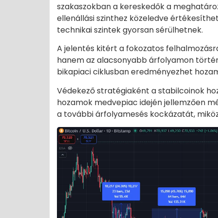
szakaszokban a kereskedők a meghatározo
ellenállási szinthez közeledve értékesíthe
technikai szintek gyorsan sérülhetnek.
A jelentés kitért a fokozatos felhalmozásr
hanem az alacsonyabb árfolyamon történő
bikapiaci ciklusban eredményezhet hoza
Védekező stratégiaként a stabilcoinok ho
hozamok medvepiac idején jellemzően mér
a további árfolyamesés kockázatát, mikö