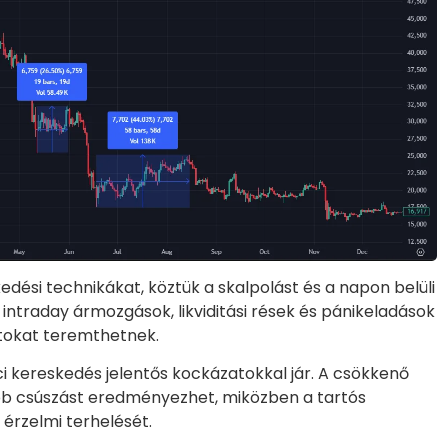
edési technikákat, köztük a skalpolást és a napon belüli
intraday ármozgások, likviditási rések és pánikeladások
ntokat teremthetnek.
i kereskedés jelentős kockázatokkal jár. A csökkenő
obb csúszást eredményezhet, miközben a tartós
 érzelmi terhelését.