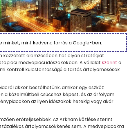
be minket, mint kedvenc forrás a Google-ben.
én közzétett elemzésében hat olyan stratégiát
ptopiaci medvepiaci időszakokban. A vállalat
szerint
a
mi kontroll kulcsfontosságú a tartós árfolyamesések
iacról akkor beszélhetünk, amikor egy eszköz
n a közelmúltbeli csúcshoz képest, és az árfolyam
vénypiacokon az ilyen időszakok hetekig vagy akár
lemzően erőteljesebbek. Az Arkham közlése szerint
0 százalékos árfolyamcsökkenés sem. A medvepiacokra