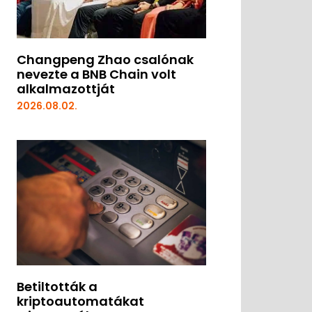
Changpeng Zhao csalónak
nevezte a BNB Chain volt
alkalmazottját
2026.08.02.
Betiltották a
kriptoautomatákat