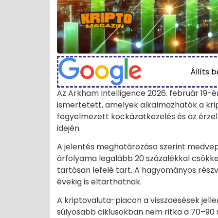
Állíts 
Az Arkham Intelligence 2026. február 19-
ismertetett, amelyek alkalmazhatók a kri
fegyelmezett kockázatkezelés és az érzel
idején.
A jelentés meghatározása szerint medvep
árfolyama legalább 20 százalékkal csökke
tartósan lefelé tart. A hagyományos rész
évekig is eltarthatnak.
A kriptovaluta-piacon a visszaesések jel
súlyosabb ciklusokban nem ritka a 70–9