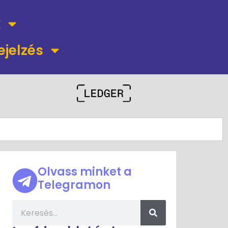
k
ejelzés
Olvass minket a
Telegramon