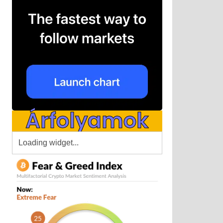
Árfolyamok