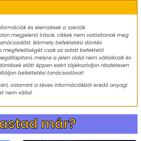
nformációk és elemzések a szerzők
alon megjelenő írások, cikkek nem valósítanak meg
 tanácsadást. Bármely befektetési döntés
s megfelelőségét csak az adott befektető
egállapítani, melyre a jelen oldal nem vállalkozik és
döntések előtt éppen ezért tájékozódjon részletesen
ultáljon befektetési tanácsadóval!
ért, valamint a téves információkból eredő anyagi
t nem vállal.
vastad már?