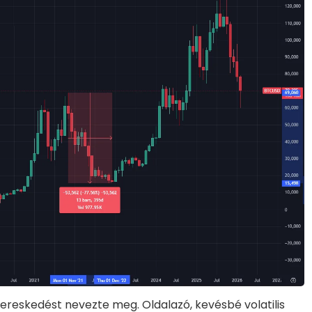
reskedést nevezte meg. Oldalazó, kevésbé volatilis