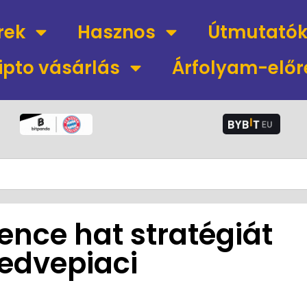
rek
Hasznos
Útmutató
ipto vásárlás
Árfolyam-előr
ence hat stratégiát
medvepiaci