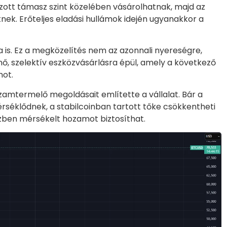
tt támasz szint közelében vásárolhatnak, majd az
tnek. Erőteljes eladási hullámok idején ugyanakkor a
a is. Ez a megközelítés nem az azonnali nyereségre,
, szelektív eszközvásárlásra épül, amely a következő
mot.
zamtermelő megoldásait említette a vállalat. Bár a
séklődnek, a stabilcoinban tartott tőke csökkentheti
zben mérsékelt hozamot biztosíthat.