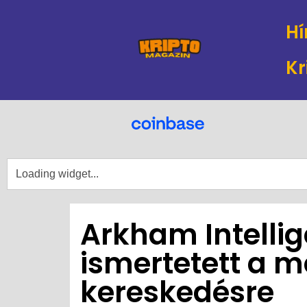
Hí
Kr
Arkham Intellig
ismertetett a 
kereskedésre