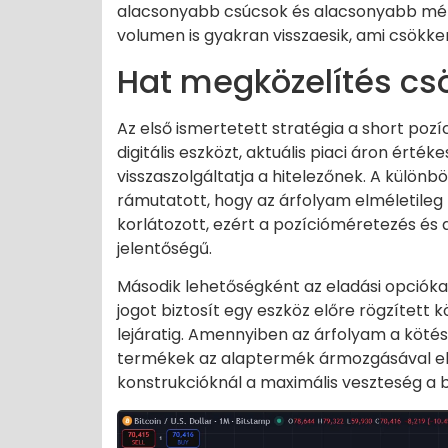
alacsonyabb csúcsok és alacsonyabb mél
volumen is gyakran visszaesik, ami csökken
Hat megközelítés cs
Az első ismertetett stratégia a short poz
digitális eszközt, aktuális piaci áron érté
visszaszolgáltatja a hitelezőnek. A különb
rámutatott, hogy az árfolyam elméletileg
korlátozott, ezért a pozícióméretezés és
jelentőségű.
Második lehetőségként az eladási opciókat
jogot biztosít egy eszköz előre rögzített
lejáratig. Amennyiben az árfolyam a kötés
termékek az alaptermék ármozgásával elle
konstrukcióknál a maximális veszteség a b