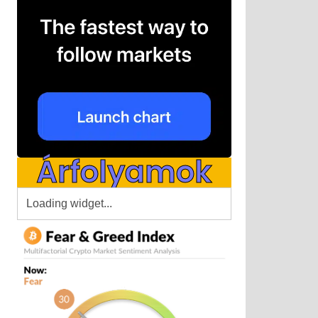
Árfolyamok