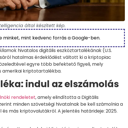
lligencia által készített kép.
be minket, mint kedvenc forrás a Google-ben.
lamok hivatalos digitális eszköztartalékának (U.S.
sáról hatalmas érdeklődést váltott ki a kriptopiac
közeledtével egyre több befektető figyeli, mely
s amerikai kriptotartalékba.
léka: indul az elszámolás
elnöki rendeletet
, amely elindította a Digitális
zerint minden szövetségi hivatalnak be kell számolnia a
l és más kriptovalutákról. A jelentés határideje: 2025.