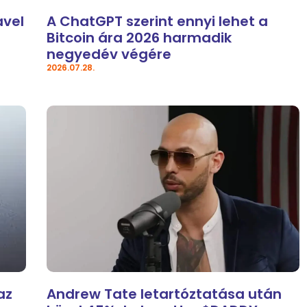
avel
A ChatGPT szerint ennyi lehet a
Bitcoin ára 2026 harmadik
negyedév végére
2026.07.28.
az
Andrew Tate letartóztatása után