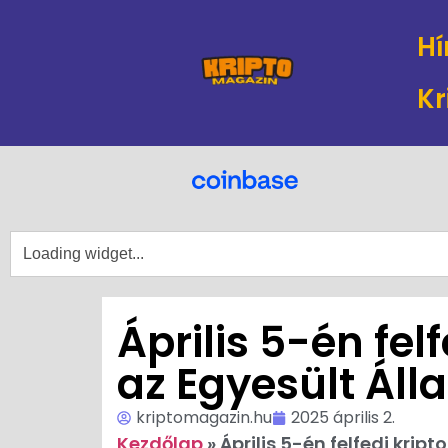
Hí
Kr
Április 5-én fel
az Egyesült Ál
kriptomagazin.hu
2025 április 2.
Kezdőlap
»
Április 5-én felfedi krip