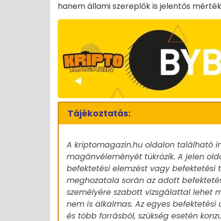
hanem állami szereplők is jelentős mérték
Tájékoztatás:
A kriptomagazin.hu oldalon található i
magánvéleményét tükrözik. A jelen old
befektetési elemzést vagy befektetési
meghozatala során az adott befekteté
személyére szabott vizsgálattal lehet m
nem is alkalmas. Az egyes befektetési 
és több forrásból, szükség esetén konz