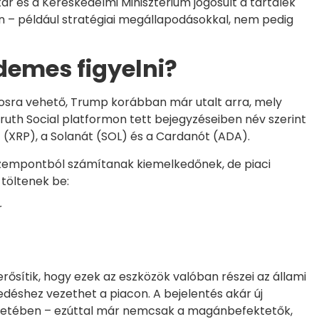
ár és a Kereskedelmi Minisztérium jogosult a tartalék
– például stratégiai megállapodásokkal, nem pedig
demes figyelni?
ztosra vehető, Trump korábban már utalt arra, mely
 Truth Social platformon tett bejegyzéseiben név szerint
 (XRP), a Solanát (SOL) és a Cardanót (ADA).
szempontból számítanak kiemelkedőnek, de piaci
 töltenek be:
r
ősítik, hogy ezek az eszközök valóban részei az állami
déshez vezethet a piacon. A bejelentés akár új
ténetében – ezúttal már nemcsak a magánbefektetők,