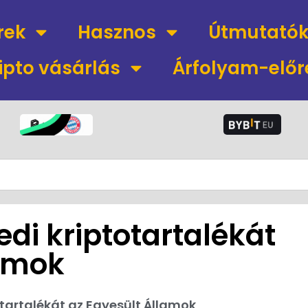
rek
Hasznos
Útmutató
ipto vásárlás
Árfolyam-előr
fedi kriptotartalékát
lamok
totartalékát az Egyesült Államok