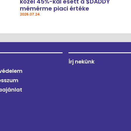
közel 45%-kal esett a $DADDY
mémérme piaci értéke
2026.07.24.
Írj nekünk
védelem
esszum
aajánlat