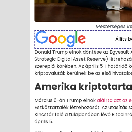
Mesterséges inte
Állíts 
Donald Trump elnök döntése az Egyesült Ál
Strategic Digital Asset Reserve) létrehozá
szereplői körében. Az április 5-i határidő 
kriptovaluták kerülnek be az első hivatalo
Amerika kriptotarta
Március 6-án Trump elnök
aláírta azt az 
Eszköztartalék létrehozását. Az utasítás s
Kincstár felé a tulajdonában lévő Bitcoinró
április 5.