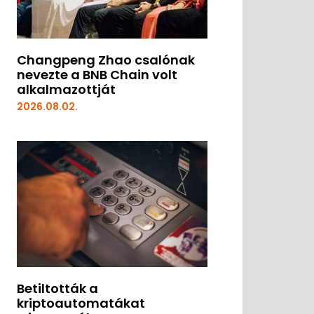
Changpeng Zhao csalónak
nevezte a BNB Chain volt
alkalmazottját
2026.08.02.
Betiltották a
kriptoautomatákat