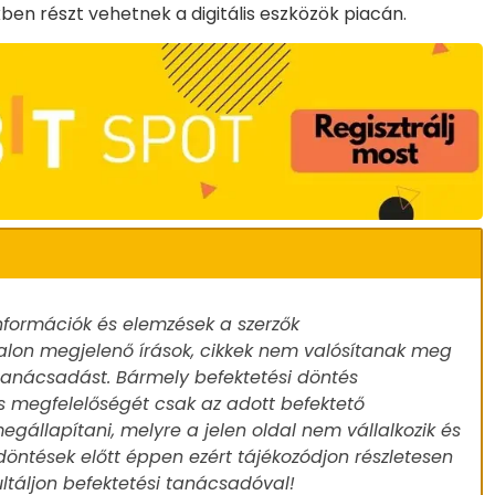
ben részt vehetnek a digitális eszközök piacán.
nformációk és elemzések a szerzők
alon megjelenő írások, cikkek nem valósítanak meg
 tanácsadást. Bármely befektetési döntés
s megfelelőségét csak az adott befektető
egállapítani, melyre a jelen oldal nem vállalkozik és
döntések előtt éppen ezért tájékozódjon részletesen
ultáljon befektetési tanácsadóval!