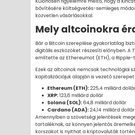
Különösen figyelemre méltó, hogy a Kincst
bővítésére költségvetés-semleges módon 
közvetlen vásárlásokkal.
Mely altcoinokra ér
Bár a Bitcoin szereplése gyakorlatilag bi
digitális eszközöket részesíti előnyben. A
említette az Ethereumot (ETH), a Ripple-t
Ezek az altcoinok nemcsak technológiai 
kapitalizációjuk alapján is vezető szerepet
Ethereum (ETH):
225,4 milliárd dollá
XRP:
123,6 milliárd dollár
Solana (SOL):
64,8 milliárd dollár
Cardano (ADA):
24,14 milliárd dollár
Amennyiben a szövetségi jelentések meger
tartaléknak, az könnyen jelentős áremelke
korszakot is nyithat a kriptovaluták tör