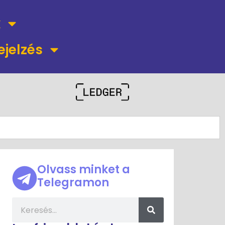
k
ejelzés
Olvass minket a
Telegramon