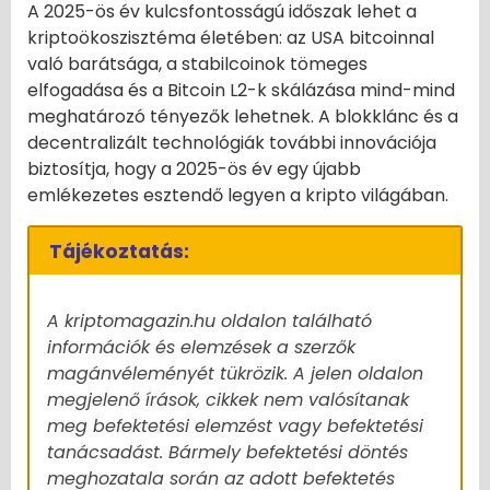
A 2025-ös év kulcsfontosságú időszak lehet a
kriptoökoszisztéma életében: az USA bitcoinnal
való barátsága, a stabilcoinok tömeges
elfogadása és a Bitcoin L2-k skálázása mind-mind
meghatározó tényezők lehetnek. A blokklánc és a
decentralizált technológiák további innovációja
biztosítja, hogy a 2025-ös év egy újabb
emlékezetes esztendő legyen a kripto világában.
Tájékoztatás:
A kriptomagazin.hu oldalon található
információk és elemzések a szerzők
magánvéleményét tükrözik. A jelen oldalon
megjelenő írások, cikkek nem valósítanak
meg befektetési elemzést vagy befektetési
tanácsadást. Bármely befektetési döntés
meghozatala során az adott befektetés