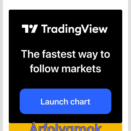
Árfolyamok