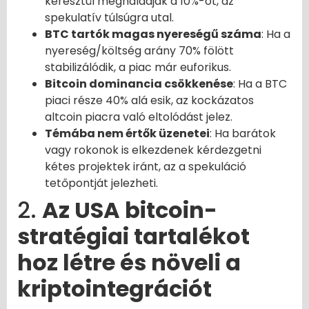
keresztül meghaladják a 10%-ot, az
spekulatív túlsúgra utal.
BTC tartók magas nyereségű száma
: Ha a
nyereség/költség arány 70% fölött
stabilizálódik, a piac már euforikus.
Bitcoin dominancia csökkenése
: Ha a BTC
piaci része 40% alá esik, az kockázatos
altcoin piacra való eltolódást jelez.
Témába nem értők üzenetei
: Ha barátok
vagy rokonok is elkezdenek kérdezgetni
kétes projektek iránt, az a spekuláció
tetőpontját jelezheti.
2.
Az USA bitcoin-
stratégiai tartalékot
hoz létre és növeli a
kriptointegrációt