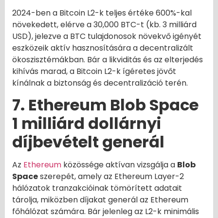
2024-ben a Bitcoin L2-k teljes értéke 600%-kal
növekedett, elérve a 30,000 BTC-t (kb. 3 milliárd
USD), jelezve a BTC tulajdonosok növekvő igényét
eszközeik aktív hasznosítására a decentralizált
ökoszisztémákban. Bár a likviditás és az elterjedés
kihívás marad, a Bitcoin L2-k ígéretes jövőt
kínálnak a biztonság és decentralizáció terén.
7. Ethereum Blob Space
1 milliárd dollárnyi
díjbevételt generál
Az
Ethereum
közössége aktívan vizsgálja a
Blob
Space
szerepét, amely az Ethereum Layer-2
hálózatok tranzakcióinak tömörített adatait
tárolja, miközben díjakat generál az Ethereum
főhálózat számára. Bár jelenleg az L2-k minimális