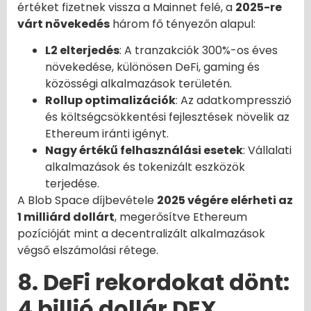
értéket fizetnek vissza a Mainnet felé, a
2025-re
várt növekedés
három fő tényezőn alapul:
L2 elterjedés
: A tranzakciók 300%-os éves
növekedése, különösen DeFi, gaming és
közösségi alkalmazások területén.
Rollup optimalizációk
: Az adatkompresszió
és költségcsökkentési fejlesztések növelik az
Ethereum iránti igényt.
Nagy értékű felhasználási esetek
: Vállalati
alkalmazások és tokenizált eszközök
terjedése.
A Blob Space díjbevétele
2025 végére elérheti az
1 milliárd dollárt
, megerősítve Ethereum
pozícióját mint a decentralizált alkalmazások
végső elszámolási rétege.
8. DeFi rekordokat dönt:
4 billió dollár DEX