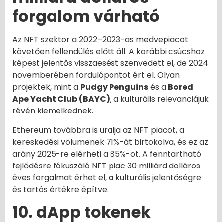
forgalom várható
Az NFT szektor a 2022–2023-as medvepiacot
követően fellendülés előtt áll. A korábbi csúcshoz
képest jelentős visszaesést szenvedett el, de 2024
novemberében fordulópontot ért el. Olyan
projektek, mint a
Pudgy Penguins
és a
Bored
Ape Yacht Club (BAYC)
, a kulturális relevanciájuk
révén kiemelkednek.
Ethereum továbbra is uralja az NFT piacot, a
kereskedési volumenek 71%-át birtokolva, és ez az
arány 2025-re elérheti a 85%-ot. A fenntartható
fejlődésre fókuszáló NFT piac 30 milliárd dolláros
éves forgalmat érhet el, a kulturális jelentőségre
és tartós értékre építve.
10. dApp tokenek