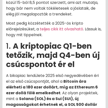
közül 15-ból 8,5 pontot szerzett, ami azt mutatja,
hogy bár nem voltak tökéletesek a jóslataik, de
elég jól megalapozták a trendeket.
Most pedig közzétették a 2025-ös kripto
előrejelzésüket, a
teljes cikk itt olvasható
. Lássuk is,
hogy mit tippelnek.
1.
A kriptopiac Q1-ben
tetőzik, majd Q4-ben új
csúcspontot ér el
A bikapiac lendülete 2025 első negyedévében éri
el az első csúcspontját, ahol a
Bitcoin ára
elérheti a 180 ezer dollárt, míg az Ethereum 6
ezer dollá fölé emelkedhet
. Az olyan projektek,
mint a
Solana (SOL) és a Sui (SUI), új
magasságokat érhetnek el, a SOL 500 dollár