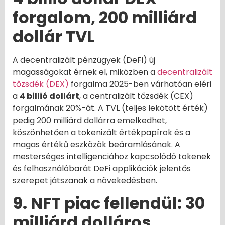
forgalom, 200 milliárd
dollár TVL
A decentralizált pénzügyek (DeFi) új
magasságokat érnek el, miközben a
decentralizált
tőzsdék (DEX)
forgalma 2025-ben várhatóan eléri
a
4 billió dollárt
, a centralizált tőzsdék (CEX)
forgalmának 20%-át. A TVL (teljes lekötött érték)
pedig 200 milliárd dollárra emelkedhet,
köszönhetően a tokenizált értékpapírok és a
magas értékű eszközök beáramlásának. A
mesterséges intelligenciához kapcsolódó tokenek
és felhasználóbarát DeFi applikációk jelentős
szerepet játszanak a növekedésben.
9. NFT piac fellendül: 30
milliárd dolláros