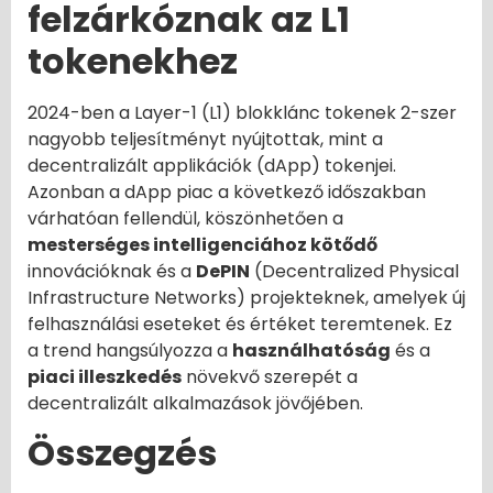
felzárkóznak az L1
tokenekhez
2024-ben a Layer-1 (L1) blokklánc tokenek 2-szer
nagyobb teljesítményt nyújtottak, mint a
decentralizált applikációk (dApp) tokenjei.
Azonban a dApp piac a következő időszakban
várhatóan fellendül, köszönhetően a
mesterséges intelligenciához kötődő
innovációknak és a
DePIN
(Decentralized Physical
Infrastructure Networks) projekteknek, amelyek új
felhasználási eseteket és értéket teremtenek. Ez
a trend hangsúlyozza a
használhatóság
és a
piaci illeszkedés
növekvő szerepét a
decentralizált alkalmazások jövőjében.
Összegzés