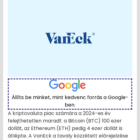
Állíts be minket, mint kedvenc forrás a Google-
ben.
A kriptovaluta piac számára a 2024-es év
felejthetetlen maradt: a Bitcoin (BTC) 100 ezer
dollát, az Ethereum (ETH) pedig 4 ezer dollát is
átlépte. A VanEck a tavaly közzétett előrejelzése