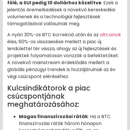
fölé, a SUI pedig 10 dollárhoz közelítve
. Ezek a
jelentős áremelkedések a növekvő kereskedési
volumenek és a technológiai fejlesztések
támogatásával valósulnak meg.
A nyári 30%-os BTC korrekció után és az
altcoinok
éles, 60%-os visszaesése mellett a piac új
lendülettel tér vissza, ahogy az új fejlesztések és
projektek folyamatosan vonzzák a befektetőket.
A növekvő mainstream érdeklődés mellett a
globális pénzügyi trendek is hozzájárulnak az év
végi csúcspont eléréséhez.
Kulcsindikátorok a piac
csúcspontjának
meghatározásához:
Magas finanszírozási ráták
: Ha a BTC
finanszírozási ráták három hónapon