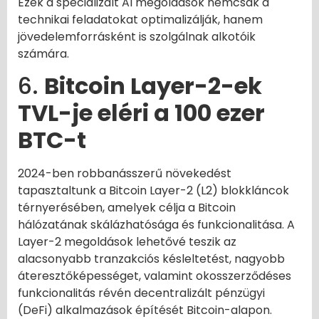
Ezek a specializált AI megoldások nemcsak a
technikai feladatokat optimalizálják, hanem
jövedelemforrásként is szolgálnak alkotóik
számára.
6.
Bitcoin Layer-2-ek
TVL-je eléri a 100 ezer
BTC-t
2024-ben robbanásszerű növekedést
tapasztaltunk a Bitcoin Layer-2 (L2) blokkláncok
térnyerésében, amelyek célja a Bitcoin
hálózatának skálázhatósága és funkcionalitása. A
Layer-2 megoldások lehetővé teszik az
alacsonyabb tranzakciós késleltetést, nagyobb
áteresztőképességet, valamint okosszerződéses
funkcionalitás révén decentralizált pénzügyi
(DeFi) alkalmazások építését Bitcoin-alapon.