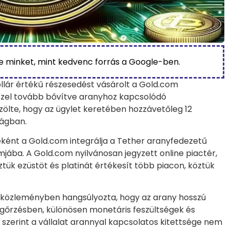
be minket, mint kedvenc forrás a Google-ben.
dollár értékű részesedést vásárolt a Gold.com
zel tovább bővítve aranyhoz kapcsolódó
zölte, hogy az ügylet keretében hozzávetőleg 12
ságban.
ként a Gold.com integrálja a Tether aranyfedezetű
rmjába. A Gold.com nyilvánosan jegyzett online piactér,
k ezüstöt és platinát értékesít több piacon, köztük
a közleményben hangsúlyozta, hogy az arany hosszú
megőrzésben, különösen monetáris feszültségek és
e szerint a vállalat arannyal kapcsolatos kitettsége nem