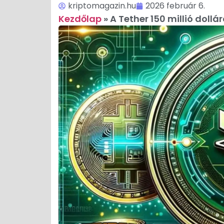
kriptomagazin.hu
2026 február 6.
Kezdőlap
»
A Tether 150 millió doll