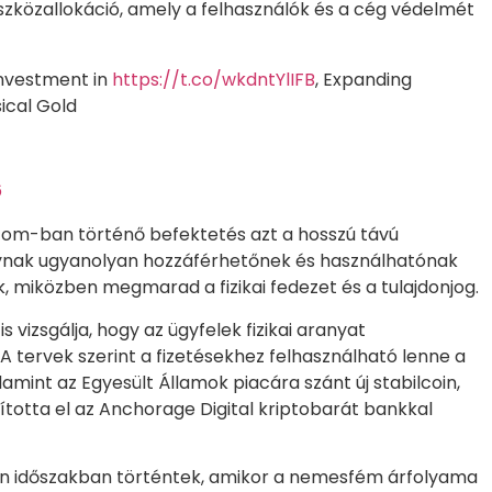
szközallokáció, amely a felhasználók és a cég védelmét
Investment in
https://t.co/wkdntYlIFB
, Expanding
ical Gold
6
com-ban történő befektetés azt a hosszú távú
anynak ugyanolyan hozzáférhetőnek és használhatónak
ek, miközben megmarad a fizikai fedezet és a tulajdonjog.
s vizsgálja, hogy az ügyfelek fizikai aranyat
 A tervek szerint a fizetésekhez felhasználható lenne a
lamint az Egyesült Államok piacára szánt új stabilcoin,
ította el az Anchorage Digital kriptobarát bankkal
an időszakban történtek, amikor a nemesfém árfolyama