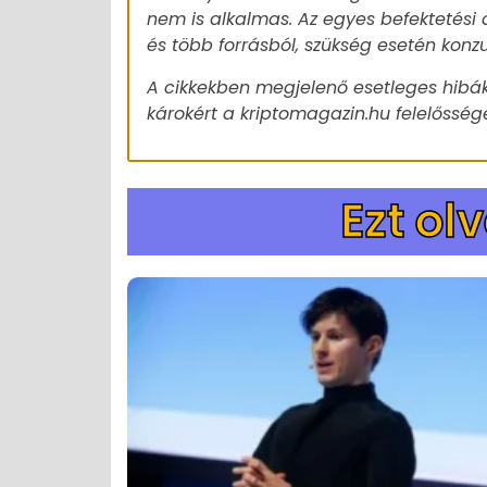
nem is alkalmas. Az egyes befektetési 
és több forrásból, szükség esetén konz
A cikkekben megjelenő esetleges hibák
károkért a kriptomagazin.hu felelőssége
Ezt ol