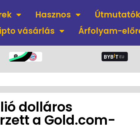
rek
Hasznos
Útmutató
ipto vásárlás
Árfolyam-előr
lió dolláros
rzett a Gold.com-