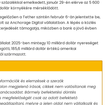
 százalékkal emelkedett, január 29-én elérve az 5 600
 dollár környékére mérséklődött.
előzően a Tether szintén február 6-án jelentette be,
olt az Anchorage Digital vállalatban. A lépés a közlés
 elterjedését támogatja, miközben a bank a jövő évben
llalat 2025-ben mintegy 10 milliárd dollár nyereséget
ötti, 185,6 milliárd dollár értékű amerikai
l származott.
nformációk és elemzések a szerzők
alon megjelenő írások, cikkek nem valósítanak meg
 tanácsadást. Bármely befektetési döntés
s megfelelőségét csak az adott befektető
egállapítani, melyre a jelen oldal nem vállalkozik és