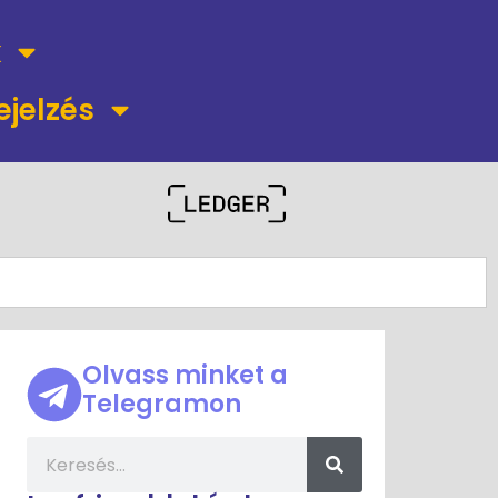
k
ejelzés
Olvass minket a
Telegramon