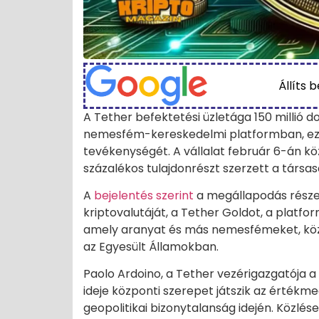
Állíts 
A Tether befektetési üzletága 150 millió 
nemesfém-kereskedelmi platformban, ez
tevékenységét. A vállalat február 6-án kö
százalékos tulajdonrészt szerzett a társa
A
bejelentés szerint
a megállapodás része
kriptovalutáját, a Tether Goldot, a platfo
amely aranyat és más nemesfémeket, köztü
az Egyesült Államokban.
Paolo Ardoino, a Tether vezérigazgatója 
ideje központi szerepet játszik az érték
geopolitikai bizonytalanság idején. Közlés