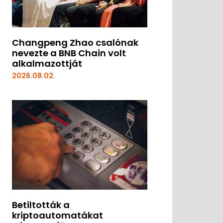
Changpeng Zhao csalónak
nevezte a BNB Chain volt
alkalmazottját
2026.08.02.
Betiltották a
kriptoautomatákat