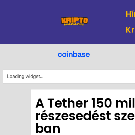
Hí
Kr
A Tether 150 mil
részesedést sze
ban