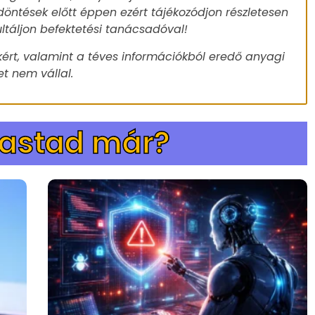
döntések előtt éppen ezért tájékozódjon részletesen
ultáljon befektetési tanácsadóval!
ért, valamint a téves információkból eredő anyagi
t nem vállal.
vastad már?