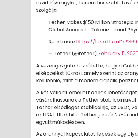
rövid távú ügylet, hanem hosszabb távú e
szolgálja.
Tether Makes $150 Million Strategic 
Global Access to Tokenized and Phys
Read more:
https://t.co/ttkmDcS369
— Tether (@tether)
February 5, 202
A vezérigazgató hozzátette, hogy a Gold.
elképzelést tükrözi, amely szerint az ar
kell lennie, mint a modern digitális pénzn
A két vállalat emellett annak lehetőségét i
vásárolhassanak a Tether stabilcoinjaival.
Tether elsődleges stabilcoinja, az USDt, va
az USAt. Utóbbit a Tether január 27-én ind
együttműködésben.
Az arannyal kapcsolatos lépések egy oly