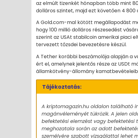
az elmúlt tizenkét hónapban több mint 80
dolláros szintet, majd ezt követően 4 800
A Gold.com-mal kötött megállapodást meg
hogy 100 millió dolláros részesedést vásár
szerint az USAt stabilcoin amerikai piaci
tervezett tőzsdei bevezetésre készül.
A Tether korábbi beszámolója alapján a vá
ért el, amelynek jelentős része az USDt mög
államkötvény-állomány kamatbevételeibő
Tájékoztatás:
A kriptomagazin.hu oldalon található i
magánvéleményét tükrözik. A jelen old
befektetési elemzést vagy befektetési
meghozatala során az adott befekteté
személyére szabott vizsgálattal lehet m