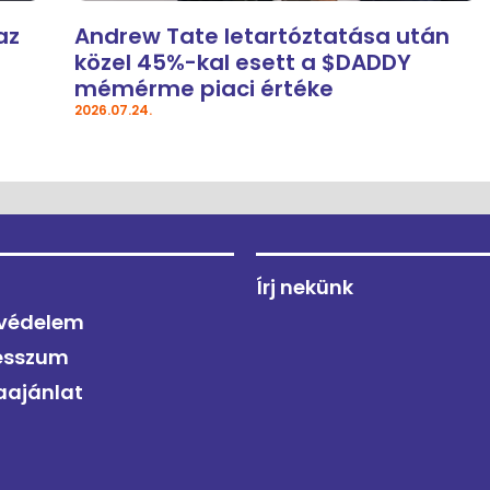
az
Andrew Tate letartóztatása után
közel 45%-kal esett a $DADDY
mémérme piaci értéke
2026.07.24.
Írj nekünk
védelem
esszum
aajánlat