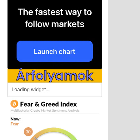
Árfolyamok