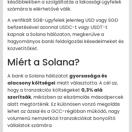
későbbiekben a szolgáltatás a lakossági ügyfelek
számára is elérhetővé válik.
A verifikált SGB-ügyfelek jelenleg USD vagy SGD
befizetésével azonnal USDC-t vagy USDT-t
kapnak a Solana hálózaton, megkerülve a
hagyományos banki feldolgozási késedelmeket és
közvetítőket.
Miért a Solana?
A bank a Solana hálózatot
gyorsasága és
alacsony költségei
miatt választotta. A cél az,
hogy a tranzakciós költségeket
0,3% alá
szorítsák
, miközben az elszámolás másodpercek
alatt megtörténik. Ez különösen vonzó megoldás
lehet az ázsiai és a GCC-régióban működő, nagy
volumenű nemzetközi tranzakciókat bonyolító
vállalatok számára.