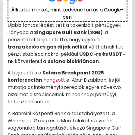
Állíts be minket, mint kedvenc forrás a Google-
ben.
Újabb fontos lépést tett a tokenizált pénzügyek
irányába a
Singapore Gulf Bank (SGB)
: a
pénzintézet bejelentette, hogy ügyfelei
tranzakciós és gas díjak nélkül
válthatnak fiat
pénzt stablecoinokra, például
USDC-re és USDT-
re
, közvetlenül a
Solana blokkláncon
.
A bejelentés a
Solana Breakpoint 2025
konferencián
hangzott
el Abu-Dzabiban, és jól
mutatja az intézményi szereplők egyre növekvő
bizalmát a stablecoinok mindennapi pénzügyi
felhasználásában.
A Bahreini Központi Bank által szabályozott, a
Whampoa Group és a Mumtalakat szuverén
vagyonalap támogatását élvező Singapore Gulf