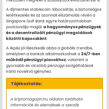
miközben megfelel a szabályozói elvárásoknak is.
A díjmentes stablecoin-kibocsátás, a biztonságos
letétkezelés és az azonnali elszámolás révén a
Singapore Gulf Bank egyre határozottabban
pozicionálja magát
a hagyományos pénzügyek
és a decentralizált pénzügyi megoldások
közötti kapocsként
.
A lépés jól illeszkedik abba a globális trendbe,
amelyben a bankok alkalmazkodnak a
24/7-ben
működő pénzügyi piacokhoz
, valamint a
gyorsabb és olcsóbb pénzügyi szolgáltatások
iránti növekvő igényhez.
Tájékoztatás:
A kriptomagazin.hu oldalon található
információk és elemzések a szerzők