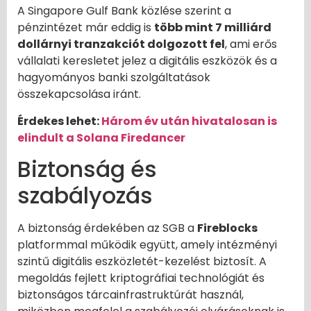
A Singapore Gulf Bank közlése szerint a
pénzintézet már eddig is
több mint 7 milliárd
dollárnyi tranzakciót dolgozott fel
, ami erős
vállalati keresletet jelez a digitális eszközök és a
hagyományos banki szolgáltatások
összekapcsolása iránt.
Érdekes lehet:
Három év után hivatalosan is
elindult a Solana Firedancer
Biztonság és
szabályozás
A biztonság érdekében az SGB a
Fireblocks
platformmal működik együtt, amely intézményi
szintű digitális eszközletét-kezelést biztosít. A
megoldás fejlett kriptográfiai technológiát és
biztonságos tárcainfrastruktúrát használ,