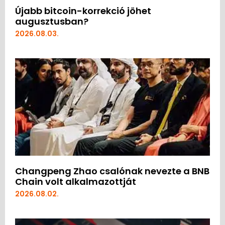
Újabb bitcoin-korrekció jöhet
augusztusban?
2026.08.03.
Changpeng Zhao csalónak nevezte a BNB
Chain volt alkalmazottját
2026.08.02.