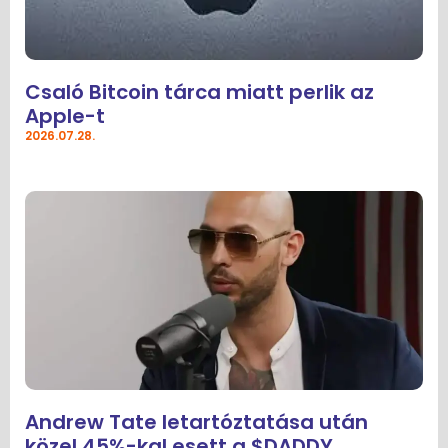
Csaló Bitcoin tárca miatt perlik az
Apple-t
2026.07.28.
Andrew Tate letartóztatása után
közel 45%-kal esett a $DADDY