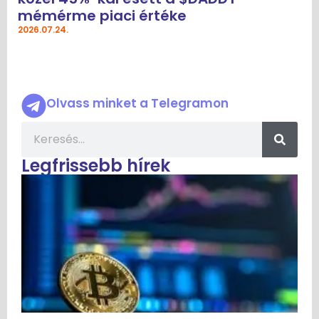
mémérme piaci értéke
2026.07.24.
Olvass minket a Telegramon
Legfrissebb hírek