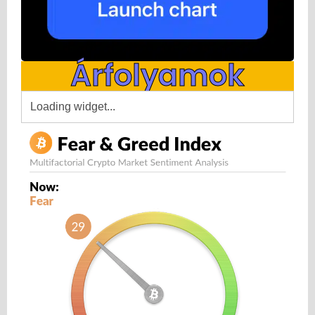
Árfolyamok