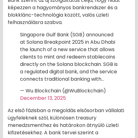
Bank szerint az új szolgáltatás célja, hogy hidat
képezzen a hagyományos bankrendszer és a
blokklánc-technológia között, valós üzleti
felhasználásra szabva.
Singapore Gulf Bank (SGB) announced
at Solana Breakpoint 2025 in Abu Dhabi
the launch of a new service that allows
clients to mint and redeem stablecoins
directly on the Solana blockchain. SGB is
a regulated digital bank, and the service
connects traditional banking with…
— Wu Blockchain (@WuBlockchain)
December 13, 2025
Az első fázisban a megoldás elsősorban vállalati
ügyfeleknek szól, különösen treasury
menedzsmenthez és határokon átnyúló üzleti
kifizetésekhez. A bank tervei szerint a