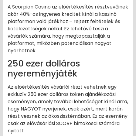
A Scorpion Casino az előértékesítés résztvevőinek
akár 40%-os ingyenes kreditet kínál a kaszinó
platformon való játékhoz – rejtett feltételek és
kötelezettségek nélkül. Ez lehetővé teszi a
vásárlók számára, hogy megtapasztalják a
platformot, miközben potenciálisan nagyot
nyerhetnek.
250 ezer dolláros
nyereményjáték
Az előértékesítés vásárlói részt vehetnek egy
exkluzív 250 ezer dolláros token ajándékozási
eseményen, amely további lehetőséget kínál arra,
hogy NAGYOT nyerjenek, csak azért, mert korán
részt vesznek az ökoszisztémában. Ez az esemény
csak az elővásárlási SCORP birtokosai számára
nyitott.