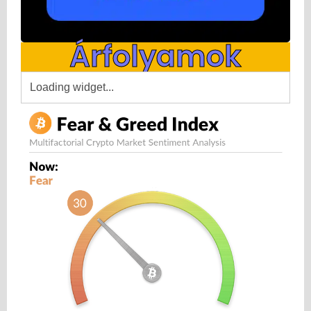
Árfolyamok