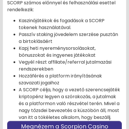
SCORP számos előnnyel és felhasználási esettel
rendelkezik:
Kaszinójátékok és fogadások a SCORP
tokenek használatával.
Passzív staking jövedelem szerzése pusztán
a birtoklásáért
Kapj heti nyereménysorsolásokat,
bónuszokat és ingyenes játékokat
Vegyél részt affiliate/referral jutalmazási
rendszerekben
Hozzáférés a platform irányításának
szavazati jogaihoz
A SCORP célja, hogy a vezető szerencsejáték
kriptopénz legyen a szórakozás, a jutalmak
és a platformon való részvétel terén. Mivel a
nagy tőzsdei bevezetés a küszöbön áll, most
van itt a tökéletes alkalom, hogy beszállj.
Megnézem a Scorpion Casino