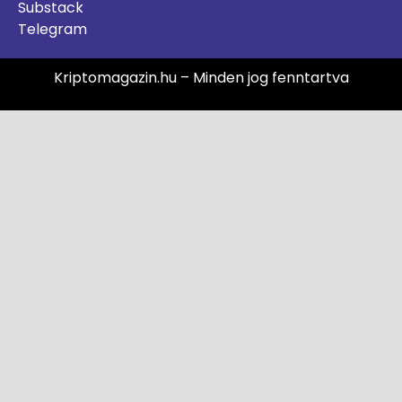
Substack
Telegram
Kriptomagazin.hu – Minden jog fenntartva