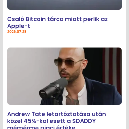
Csaló Bitcoin tárca miatt perlik az
Apple-t
2026.07.28.
Andrew Tate letartóztatása után
közel 45%-kal esett a $DADDY
mémérme piaci értéke