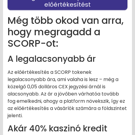
előértékesítést
Még több okod van arra,
hogy megragadd a
SCORP-ot:
A legalacsonyabb ár
Az előértékesítés a SCORP tokenek
legalacsonyabb ára, ami valaha is lesz – még a
közelgő 0,05 dolláros CEX jegyzési árnál is
alacsonyabb. Az ár a jövőben várhatóa tovább
fog emelkedni, ahogy a platform növekszik, így ez
az előértékesítés a vásárlók számára a földszintet
jelenti.
Akár 40% kaszinó kredit