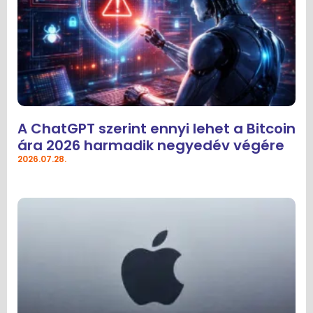
A ChatGPT szerint ennyi lehet a Bitcoin
ára 2026 harmadik negyedév végére
2026.07.28.