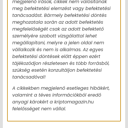
megjelenő írások, cikkek nem valósítanak
meg befektetési elemzést vagy befektetési
tanácsadást. Bármely befektetési döntés
meghozatala során az adott befektetés
megfelelőségét csak az adott befektető
személyére szabott vizsgálattal lehet
megállapítani, melyre a jelen oldal nem
vállalkozik és nem is alkalmas. Az egyes
befektetési döntések előtt éppen ezért
tájékozódjon részletesen és több forrásból,
szükség esetén konzultáljon befektetési
tanácsadóval!
A cikkekben megjelenő esetleges hibákért,
valamint a téves információkból eredő
anyagi károkért a kriptomagazin.hu
felelősséget nem vállal.