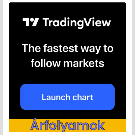
Árfolyamok