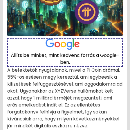
Állíts be minket, mint kedvenc forrás a Google-
ben.
A befektetők nyugtalanok, mivel a Pi Coin drámai,
55%-os esésen megy keresztül, ami egybeesik a
kifizetések felfüggesztésével, ami aggodalomra ad
okot. Ugyanakkor az XYZVerse hullámokat kelt
azzal, hogy 1 milliárd érméjét megszünteti, ami
erős emelkedést indít el. Ez az ellentétes
forgatókönyv felhívja a figyelmet, így sokan
kíváncsiak arra, hogy milyen következményekkel
jár mindkét digitális eszközre nézve.