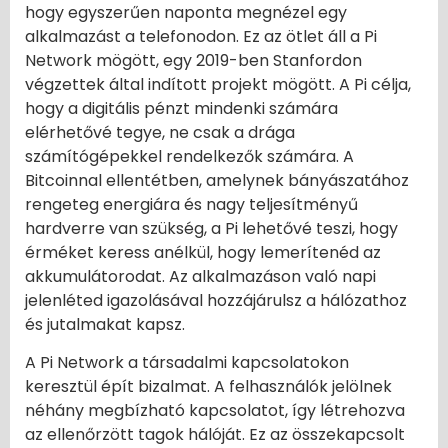
hogy egyszerűen naponta megnézel egy
alkalmazást a telefonodon. Ez az ötlet áll a Pi
Network mögött, egy 2019-ben Stanfordon
végzettek által indított projekt mögött. A Pi célja,
hogy a digitális pénzt mindenki számára
elérhetővé tegye, ne csak a drága
számítógépekkel rendelkezők számára. A
Bitcoinnal ellentétben, amelynek bányászatához
rengeteg energiára és nagy teljesítményű
hardverre van szükség, a Pi lehetővé teszi, hogy
érméket keress anélkül, hogy lemerítenéd az
akkumulátorodat. Az alkalmazáson való napi
jelenléted igazolásával hozzájárulsz a hálózathoz
és jutalmakat kapsz.
A Pi Network a társadalmi kapcsolatokon
keresztül épít bizalmat. A felhasználók jelölnek
néhány megbízható kapcsolatot, így létrehozva
az ellenőrzött tagok hálóját. Ez az összekapcsolt