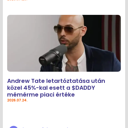
Andrew Tate letartóztatása után
közel 45%-kal esett a $DADDY
mémérme piaci értéke
2026.07.24.