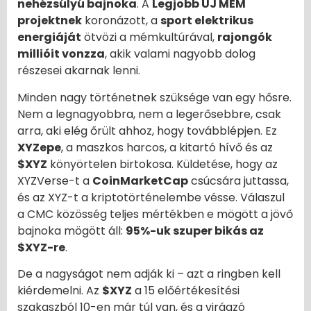
nehézsúlyú bajnoka
. A
Legjobb ÚJ MÉM
projektnek
koronázott, a
sport elektrikus
energiáját
ötvözi a mémkultúrával,
rajongók
millióit vonzza
, akik valami nagyobb dolog
részesei akarnak lenni.
Minden nagy történetnek szüksége van egy hősre.
Nem a legnagyobbra, nem a legerősebbre, csak
arra, aki elég őrült ahhoz, hogy továbblépjen. Ez
XYZepe
, a maszkos harcos, a kitartó hívő és az
$XYZ
könyörtelen birtokosa. Küldetése, hogy az
XYZVerse-t a
CoinMarketCap
csúcsára juttassa,
és az XYZ-t a kriptotörténelembe vésse. Válaszul
a CMC közösség teljes mértékben e mögött a jövő
bajnoka mögött áll:
95%-uk szuper bikás az
$XYZ-re
.
De a nagyságot nem adják ki – azt a ringben kell
kiérdemelni. Az
$XYZ
a 15 előértékesítési
szakaszból 10-en már túl van, és a virágzó