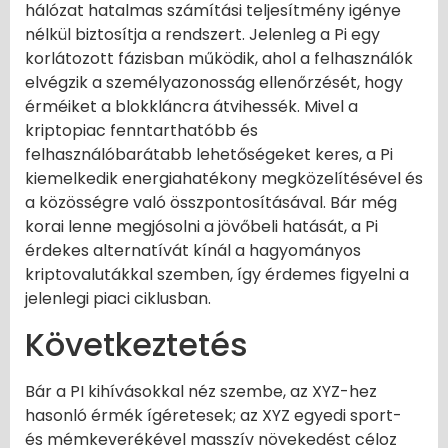
hálózat hatalmas számítási teljesítmény igénye
nélkül biztosítja a rendszert. Jelenleg a Pi egy
korlátozott fázisban működik, ahol a felhasználók
elvégzik a személyazonosság ellenőrzését, hogy
érméiket a blokkláncra átvihessék. Mivel a
kriptopiac fenntarthatóbb és
felhasználóbarátabb lehetőségeket keres, a Pi
kiemelkedik energiahatékony megközelítésével és
a közösségre való összpontosításával. Bár még
korai lenne megjósolni a jövőbeli hatását, a Pi
érdekes alternatívát kínál a hagyományos
kriptovalutákkal szemben, így érdemes figyelni a
jelenlegi piaci ciklusban.
Következtetés
Bár a PI kihívásokkal néz szembe, az XYZ-hez
hasonló érmék ígéretesek; az XYZ egyedi sport-
és mémkeverékével masszív növekedést céloz