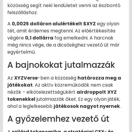
közösség segít neki lendületet venni az észbontó
felszálláshoz.
A
0,0025 dolláron alulértékelt $XYZ
egy olyan
tét, amit érdemes megtenni. Az előértékesítés
végére
0,1 dollárra
fog emelkedni. A harcnak
még nincs vége, de a dicsőséghez vezető út már
egyértelmű.
A bajnokokat jutalmazzák
Az
XYZVerse
-ben a közösség
határozza meg a
játékokat
. Az aktív közreműködők nem csak
nézők – elkötelezettségükért
airdroppolt
XYZ
tokenekkel
jutalmazzák őket. Ez egy olyan játék,
ahol a leglelkesebb
játékosok nagyot nyernek
.
A győzelemhez vezető út
A
szilárd tokenomika, a stratégiai CEX- és