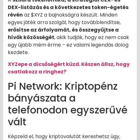
DEX-listázás és a következetes token-égetés
révén
az $XYZ a bajnokságra készült. Minden
egyes játék arra szolgál, hogy továbblendítse,
erősítse az árfolyamát, és összegyűjtse a
hívők közösségét
, akik tudják, hogy ez nem csak
egy újabb mém érme – ez valami legendás dolog
kezdete.
XYZepe a dicsőségért küzd. Készen állsz, hogy
csatlakozz a ringhez?
Pi Network: Kriptopénz
bányászata a
telefonodon egyszerűvé
vált
Képzeld el, hogy kriptovalutát kereshetsz úgy,