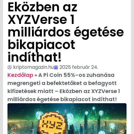
Eközben az
XYZVerse 1
milliárdos égetése
bikapiacot
indíthat!
kriptomagazin.hu
2025 február 24.
Kezdőlap
»
A Pi Coin 55%-os zuhanása
megrengeti a befektetőket a befagyott
kifizetések miatt – Eközben az XYZVerse 1
milliárdos égetése bikapiacot indíthat!