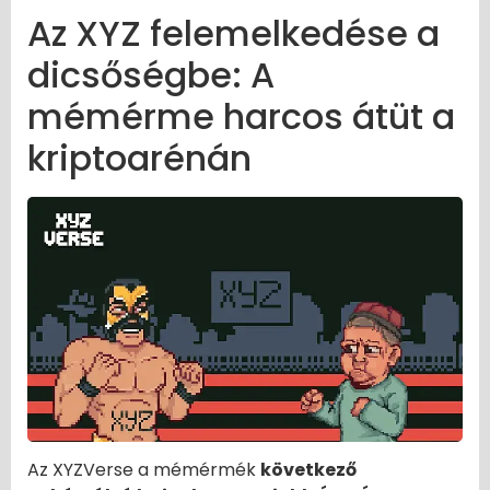
Az XYZ felemelkedése a
dicsőségbe: A
mémérme harcos átüt a
kriptoarénán
Az XYZVerse a mémérmék
következő