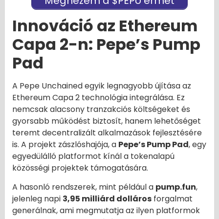
Megnézem a $PEPU érmét
Innováció az Ethereum
Capa 2-n: Pepe’s Pump
Pad
A Pepe Unchained egyik legnagyobb újítása az
Ethereum Capa 2 technológia integrálása. Ez
nemcsak alacsony tranzakciós költségeket és
gyorsabb működést biztosít, hanem lehetőséget
teremt decentralizált alkalmazások fejlesztésére
is. A projekt zászlóshajója, a
Pepe’s Pump Pad
, egy
egyedülálló platformot kínál a tokenalapú
közösségi projektek támogatására.
A hasonló rendszerek, mint például a
pump.fun
,
jelenleg napi
3,95 milliárd dolláros
forgalmat
generálnak, ami megmutatja az ilyen platformok