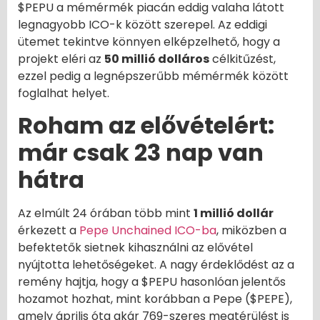
$PEPU a mémérmék piacán eddig valaha látott
legnagyobb ICO-k között szerepel. Az eddigi
ütemet tekintve könnyen elképzelhető, hogy a
projekt eléri az
50 millió dolláros
célkitűzést,
ezzel pedig a legnépszerűbb mémérmék között
foglalhat helyet.
Roham az elővételért:
már csak 23 nap van
hátra
Az elmúlt 24 órában több mint
1 millió dollár
érkezett a
Pepe Unchained ICO-ba
, miközben a
befektetők sietnek kihasználni az elővétel
nyújtotta lehetőségeket. A nagy érdeklődést az a
remény hajtja, hogy a $PEPU hasonlóan jelentős
hozamot hozhat, mint korábban a Pepe ($PEPE),
amely április óta akár 769-szeres megtérülést is