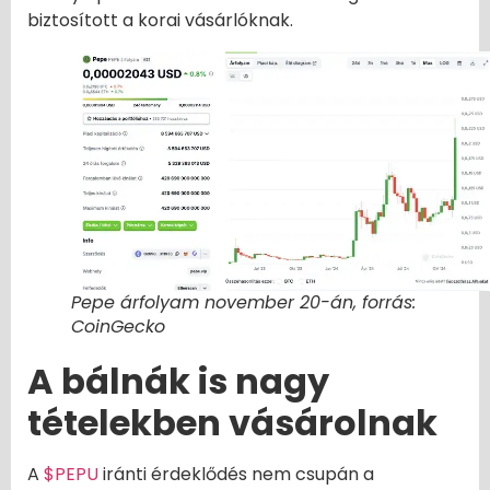
biztosított a korai vásárlóknak.
Pepe árfolyam november 20-án, forrás:
CoinGecko
A bálnák is nagy
tételekben vásárolnak
A
$PEPU
iránti érdeklődés nem csupán a