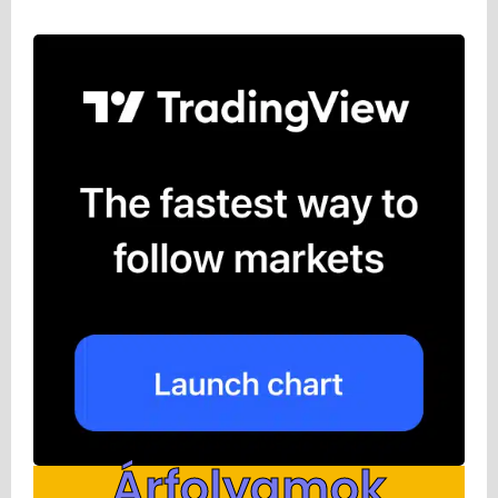
Árfolyamok