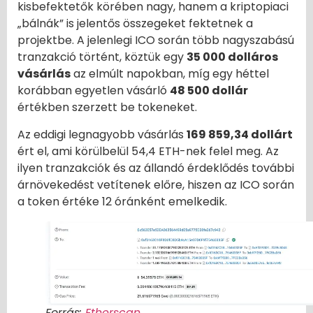
kisbefektetők körében nagy, hanem a kriptopiaci
„bálnák” is jelentős összegeket fektetnek a
projektbe. A jelenlegi ICO során több nagyszabású
tranzakció történt, köztük egy
35 000 dolláros
vásárlás
az elmúlt napokban, míg egy héttel
korábban egyetlen vásárló
48 500 dollár
értékben szerzett be tokeneket.
Az eddigi legnagyobb vásárlás
169 859,34 dollárt
ért el, ami körülbelül 54,4 ETH-nek felel meg. Az
ilyen tranzakciók és az állandó érdeklődés további
árnövekedést vetítenek előre, hiszen az ICO során
a token értéke 12 óránként emelkedik.
Forrás:
Etherscan