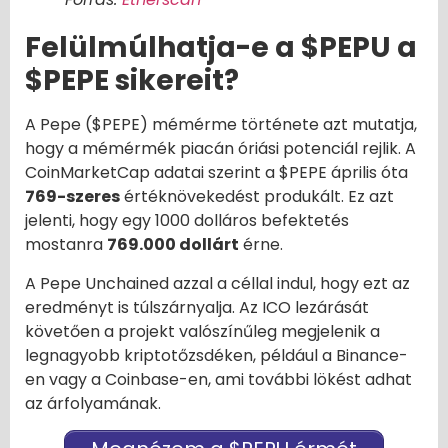
Felülmúlhatja-e a $PEPU a
$PEPE sikereit?
A Pepe ($PEPE) mémérme története azt mutatja,
hogy a mémérmék piacán óriási potenciál rejlik. A
CoinMarketCap adatai szerint a $PEPE április óta
769-szeres
értéknövekedést produkált. Ez azt
jelenti, hogy egy 1000 dolláros befektetés
mostanra
769.000 dollárt
érne.
A Pepe Unchained azzal a céllal indul, hogy ezt az
eredményt is túlszárnyalja. Az ICO lezárását
követően a projekt valószínűleg megjelenik a
legnagyobb kriptotőzsdéken, például a Binance-
en vagy a Coinbase-en, ami további lökést adhat
az árfolyamának.