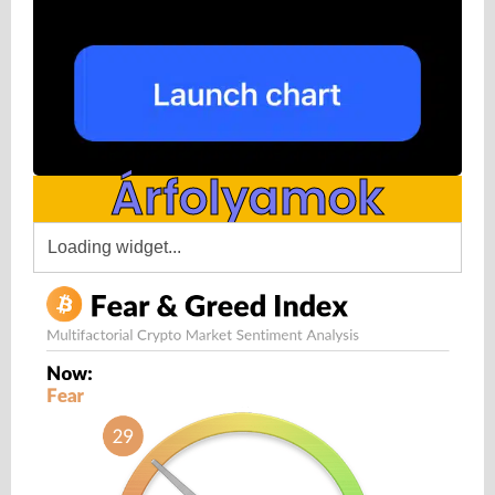
Árfolyamok