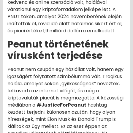
kedvenc és online szenzáció volt, halálával
váratlanul egy kriptoforradalom jelképe lett. A
PNUT token, amelyet 2024 novemberének elején
indítottak el, rövid idő alatt hatalmas sikert ért el,
és piaci értéke 1,9 milliárd dollárra emelkedett.
Peanut történetének
vírusként terjedése
Peanut nem csupán egy háziállat volt, hanem egy
igazságért folytatott szimbólummá vált. Tragikus
halála, amelyet sokan „gyilkosságnak” neveztek,
felkavarta az internet világát, és még a
kriptovaluták piacát is megmozgatta. A közösségi
médiában a
#JusticeForPeanut
hashtag
kezdett terjedni, különösen azután, hogy olyan
hírességek, mint Elon Musk és Donald Trump is
kiálltak az ügy mellett. Ez az eset éppen az