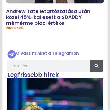
Andrew Tate letartóztatása után
közel 45%-kal esett a $DADDY
mémérme piaci értéke
2026.07.24.
Olvass minket a Telegramon
Legfrissebb hírek