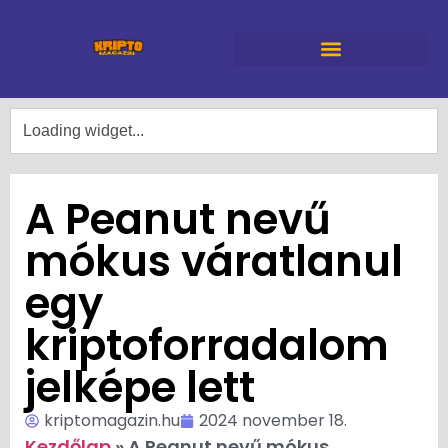
A Peanut nevű
mókus váratlanul
egy
kriptoforradalom
jelképe lett
kriptomagazin.hu
2024 november 18.
Kezdőlap
»
A Peanut nevű mókus