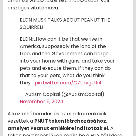
amerikai választások előtti időszakban vált
országos vitatémává.
ELON MUSK TALKS ABOUT PEANUT THE
SQUIRREL! ️
ELON: „How can it be that we live in
America, supposedly the land of the
free, and the Government can barge
into your home with guns, and take your
pets and execute them. If they can do
that to your pets, what do you think
they…
pic.twitter.com/C7UrvgUik4
— Autism Capital (@AutismCapital)
November 5, 2024
A közfelháborodás és az érzelmi reakciók
vezettek a
PNUT token létrehozásához
,
amelyet Peanut emlékére indítottak el
. A
token november 12-én került be a HTX tőzsdére,