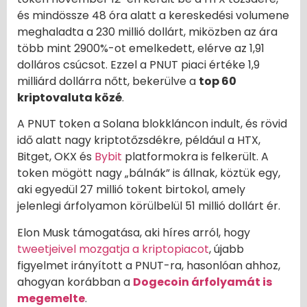
és mindössze 48 óra alatt a kereskedési volumene
meghaladta a 230 millió dollárt, miközben az ára
több mint 2900%-ot emelkedett, elérve az 1,91
dolláros csúcsot. Ezzel a PNUT piaci értéke 1,9
milliárd dollárra nőtt, bekerülve a
top 60
kriptovaluta közé
.
A PNUT token a Solana blokkláncon indult, és rövid
idő alatt nagy kriptotőzsdékre, például a HTX,
Bitget, OKX és
Bybit
platformokra is felkerült. A
token mögött nagy „bálnák” is állnak, köztük egy,
aki egyedül 27 millió tokent birtokol, amely
jelenlegi árfolyamon körülbelül 51 millió dollárt ér.
Elon Musk támogatása, aki híres arról, hogy
tweetjeivel mozgatja a kriptopiacot
, újabb
figyelmet irányított a PNUT-ra, hasonlóan ahhoz,
ahogyan korábban a
Dogecoin árfolyamát is
megemelte
.