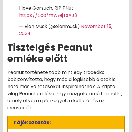
I love Gorsuch. RIP PNut .
https://t.co/mvAejTsAJ3
— Elon Musk (@elonmusk)
November 15,
2024
Tisztelgés Peanut
emléke előtt
Peanut története több mint egy tragédia:
bebizonyította, hogy még a legkisebb életek is
hatalmas változásokat inspirálhatnak. A kripto
világ Peanut emlékét egy mozgalommá formálta,
amely ötvözi a pénzügyet, a kultúrát és az
innovációt.
Tájékoztatás: