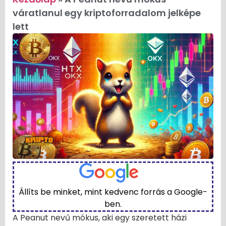
váratlanul egy kriptoforradalom jelképe
lett
Állíts be minket, mint kedvenc forrás a Google-
ben.
A Peanut nevű mókus, aki egy szeretett házi