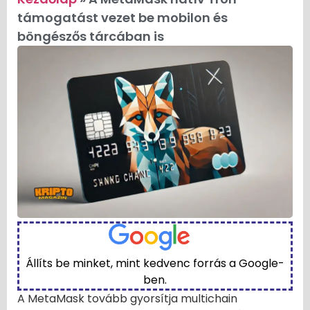
támogatást vezet be mobilon és
böngészős tárcában is
Állíts be minket, mint kedvenc forrás a Google-
ben.
A MetaMask tovább gyorsítja multichain