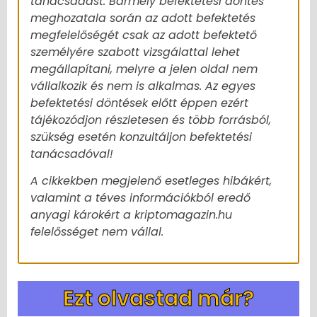
tanácsadást. Bármely befektetési döntés
meghozatala során az adott befektetés
megfelelőségét csak az adott befektető
személyére szabott vizsgálattal lehet
megállapítani, melyre a jelen oldal nem
vállalkozik és nem is alkalmas. Az egyes
befektetési döntések előtt éppen ezért
tájékozódjon részletesen és több forrásból,
szükség esetén konzultáljon befektetési
tanácsadóval!
A cikkekben megjelenő esetleges hibákért,
valamint a téves információkból eredő
anyagi károkért a kriptomagazin.hu
felelősséget nem vállal.
Ezt olvastad már?