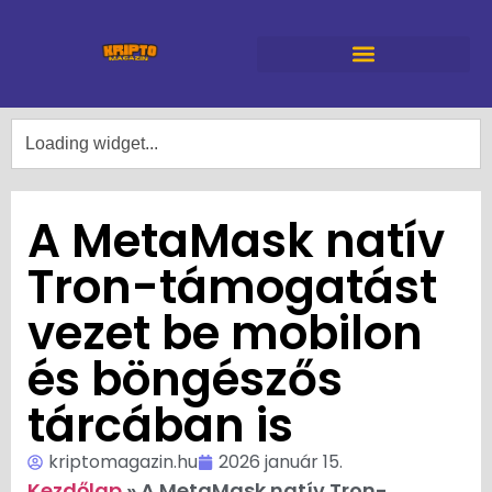
A MetaMask natív
Tron-támogatást
vezet be mobilon
és böngészős
tárcában is
kriptomagazin.hu
2026 január 15.
Kezdőlap
»
A MetaMask natív Tron-