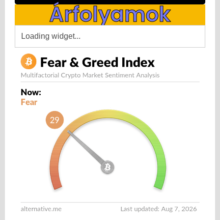
Árfolyamok