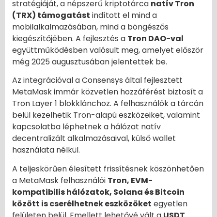
stratégiáját, a népszerű kriptotárca
natív Tron
(TRX) támogatást
indított el mind a
mobilalkalmazásában, mind a böngészős
kiegészítőjében. A fejlesztés a
Tron DAO-val
együttműködésben valósult meg, amelyet először
még 2025 augusztusában jelentettek be.
Az integrációval a Consensys által fejlesztett
MetaMask immár közvetlen hozzáférést biztosít a
Tron Layer 1 blokklánchoz. A felhasználók a tárcán
belül kezelhetik Tron-alapú eszközeiket, valamint
kapcsolatba léphetnek a hálózat natív
decentralizált alkalmazásaival, külső wallet
használata nélkül.
A teljeskörűen élesített frissítésnek köszönhetően
a MetaMask felhasználói
Tron, EVM-
kompatibilis hálózatok, Solana és Bitcoin
között is cserélhetnek eszközöket
egyetlen
felületen belül. Emellett lehetővé vált a
USDT