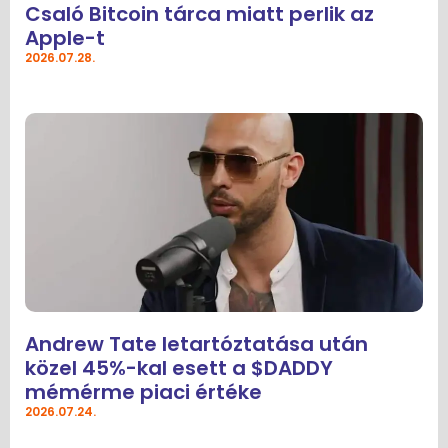
Csaló Bitcoin tárca miatt perlik az
Apple-t
2026.07.28.
Andrew Tate letartóztatása után
közel 45%-kal esett a $DADDY
mémérme piaci értéke
2026.07.24.