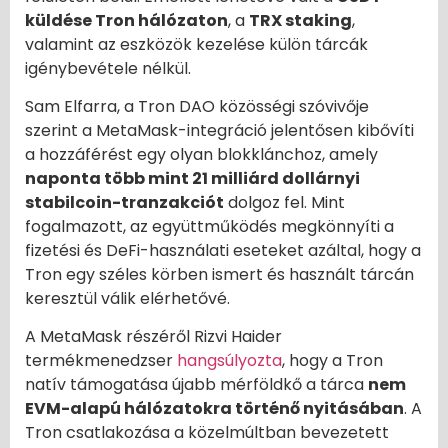
küldése Tron hálózaton
, a
TRX staking
,
valamint az eszközök kezelése külön tárcák
igénybevétele nélkül.
Sam Elfarra, a Tron DAO közösségi szóvivője
szerint a MetaMask-integráció jelentősen kibővíti
a hozzáférést egy olyan blokklánchoz, amely
naponta több mint 21 milliárd dollárnyi
stabilcoin-tranzakciót
dolgoz fel. Mint
fogalmazott, az együttműködés megkönnyíti a
fizetési és DeFi-használati eseteket azáltal, hogy a
Tron egy széles körben ismert és használt tárcán
keresztül válik elérhetővé.
A MetaMask részéről Rizvi Haider
termékmenedzser
hangsúlyozta
, hogy a Tron
natív támogatása újabb mérföldkő a tárca
nem
EVM-alapú hálózatokra történő nyitásában
. A
Tron csatlakozása a közelmúltban bevezetett