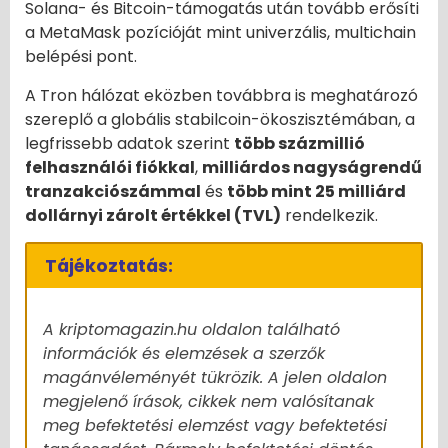
Solana- és Bitcoin-támogatás után tovább erősíti
a MetaMask pozícióját mint univerzális, multichain
belépési pont.
A Tron hálózat eközben továbbra is meghatározó
szereplő a globális stabilcoin-ökoszisztémában, a
legfrissebb adatok szerint
több százmillió
felhasználói fiókkal
,
milliárdos nagyságrendű
tranzakciószámmal
és
több mint 25 milliárd
dollárnyi zárolt értékkel (TVL)
rendelkezik.
Tájékoztatás:
A kriptomagazin.hu oldalon található
információk és elemzések a szerzők
magánvéleményét tükrözik. A jelen oldalon
megjelenő írások, cikkek nem valósítanak
meg befektetési elemzést vagy befektetési