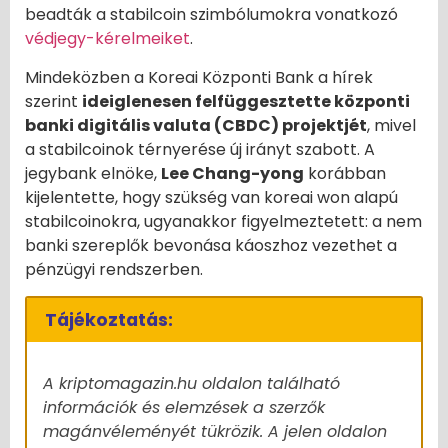
beadták a stabilcoin szimbólumokra vonatkozó
védjegy-kérelmeiket
.
Mindeközben a Koreai Központi Bank a hírek
szerint
ideiglenesen felfüggesztette központi
banki digitális valuta (CBDC) projektjét
, mivel
a stabilcoinok térnyerése új irányt szabott. A
jegybank elnöke,
Lee Chang-yong
korábban
kijelentette, hogy szükség van koreai won alapú
stabilcoinokra, ugyanakkor figyelmeztetett: a nem
banki szereplők bevonása káoszhoz vezethet a
pénzügyi rendszerben.
Tájékoztatás:
A kriptomagazin.hu oldalon található
információk és elemzések a szerzők
magánvéleményét tükrözik. A jelen oldalon