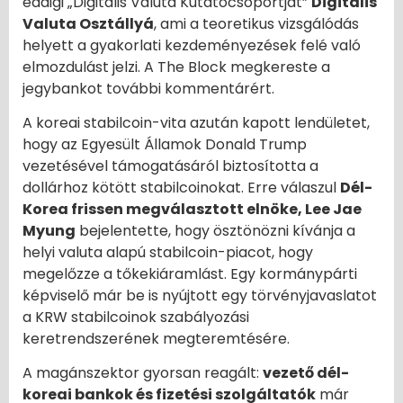
eddigi „Digitális Valuta Kutatócsoportját”
Digitális
Valuta Osztállyá
, ami a teoretikus vizsgálódás
helyett a gyakorlati kezdeményezések felé való
elmozdulást jelzi. A The Block megkereste a
jegybankot további kommentárért.
A koreai stabilcoin-vita azután kapott lendületet,
hogy az Egyesült Államok Donald Trump
vezetésével támogatásáról biztosította a
dollárhoz kötött stabilcoinokat. Erre válaszul
Dél-
Korea frissen megválasztott elnöke, Lee Jae
Myung
bejelentette, hogy ösztönözni kívánja a
helyi valuta alapú stabilcoin-piacot, hogy
megelőzze a tőkekiáramlást. Egy kormánypárti
képviselő már be is nyújtott egy törvényjavaslatot
a KRW stabilcoinok szabályozási
keretrendszerének megteremtésére.
A magánszektor gyorsan reagált:
vezető dél-
koreai bankok és fizetési szolgáltatók
már