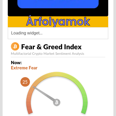
Árfolyamok