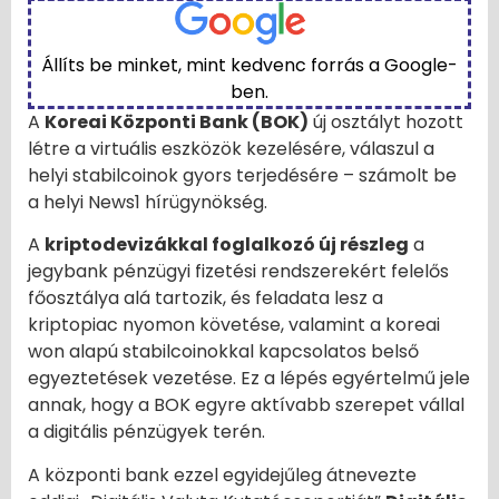
Állíts be minket, mint kedvenc forrás a Google-
ben.
A
Koreai Központi Bank (BOK)
új osztályt hozott
létre a virtuális eszközök kezelésére, válaszul a
helyi stabilcoinok gyors terjedésére – számolt be
a helyi News1 hírügynökség.
A
kriptodevizákkal foglalkozó új részleg
a
jegybank pénzügyi fizetési rendszerekért felelős
főosztálya alá tartozik, és feladata lesz a
kriptopiac nyomon követése, valamint a koreai
won alapú stabilcoinokkal kapcsolatos belső
egyeztetések vezetése. Ez a lépés egyértelmű jele
annak, hogy a BOK egyre aktívabb szerepet vállal
a digitális pénzügyek terén.
A központi bank ezzel egyidejűleg átnevezte