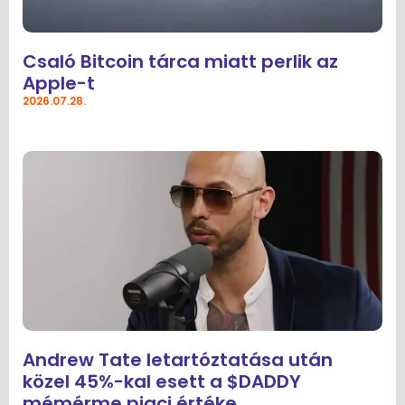
Csaló Bitcoin tárca miatt perlik az
Apple-t
2026.07.28.
Andrew Tate letartóztatása után
közel 45%-kal esett a $DADDY
mémérme piaci értéke