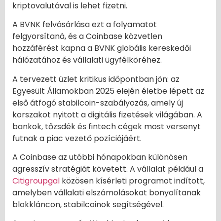
kriptovalutával is lehet fizetni.
A BVNK felvásárlása ezt a folyamatot
felgyorsítaná, és a Coinbase közvetlen
hozzáférést kapna a BVNK globális kereskedői
hálózatához és vállalati ügyfélköréhez.
A tervezett üzlet kritikus időpontban jön: az
Egyesült Államokban 2025 elején életbe lépett az
első átfogó stabilcoin-szabályozás, amely új
korszakot nyitott a digitális fizetések világában. A
bankok, tőzsdék és fintech cégek most versenyt
futnak a piac vezető pozíciójáért.
A Coinbase az utóbbi hónapokban különösen
agresszív stratégiát követett. A vállalat például a
Citigroupgal
közösen kísérleti programot indított,
amelyben vállalati elszámolásokat bonyolítanak
blokkláncon, stabilcoinok segítségével.