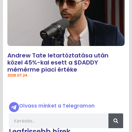
Andrew Tate letartóztatása után
közel 45%-kal esett a $DADDY
mémérme piaci értéke
2026.07.24.
Olvass minket a Telegramon
Legfrissebb hírek