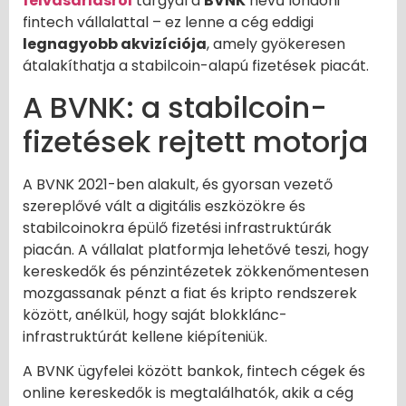
felvásárlásról
tárgyal a
BVNK
nevű londoni
fintech vállalattal – ez lenne a cég eddigi
legnagyobb akvizíciója
, amely gyökeresen
átalakíthatja a stabilcoin-alapú fizetések piacát.
A BVNK: a stabilcoin-
fizetések rejtett motorja
A BVNK 2021-ben alakult, és gyorsan vezető
szereplővé vált a digitális eszközökre és
stabilcoinokra épülő fizetési infrastruktúrák
piacán. A vállalat platformja lehetővé teszi, hogy
kereskedők és pénzintézetek zökkenőmentesen
mozgassanak pénzt a fiat és kripto rendszerek
között, anélkül, hogy saját blokklánc-
infrastruktúrát kellene kiépíteniük.
A BVNK ügyfelei között bankok, fintech cégek és
online kereskedők is megtalálhatók, akik a cég