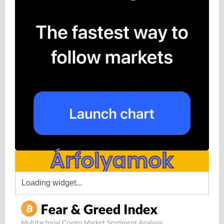
Árfolyamok