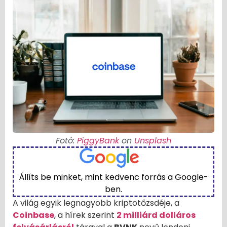
Fotó:
PiggyBank
on
Unsplash
Állíts be minket, mint kedvenc forrás a Google-
ben.
A világ egyik legnagyobb kriptotőzsdéje, a
Coinbase
, a hírek szerint
2 milliárd dolláros