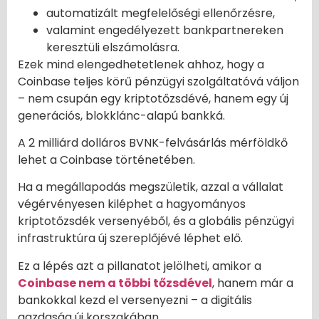
automatizált megfelelőségi ellenőrzésre,
valamint engedélyezett bankpartnereken
keresztüli elszámolásra.
Ezek mind elengedhetetlenek ahhoz, hogy a
Coinbase teljes körű pénzügyi szolgáltatóvá váljon
– nem csupán egy kriptotőzsdévé, hanem egy új
generációs, blokklánc-alapú bankká.
A 2 milliárd dolláros BVNK-felvásárlás mérföldkő
lehet a Coinbase történetében.
Ha a megállapodás megszületik, azzal a vállalat
végérvényesen kiléphet a hagyományos
kriptotőzsdék versenyéből, és a globális pénzügyi
infrastruktúra új szereplőjévé léphet elő.
Ez a lépés azt a pillanatot jelölheti, amikor a
Coinbase nem a többi tőzsdével
, hanem már a
bankokkal kezd el versenyezni – a digitális
gazdaság új korszakában.