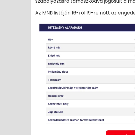
szabályozásra támaszkodva jogosult a m
Az MNB listáján 16-ról 19-re nőtt az enged