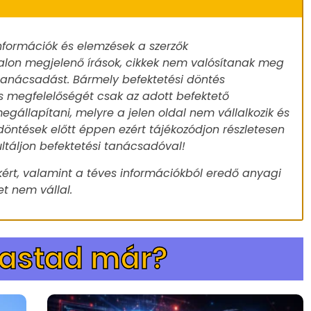
nformációk és elemzések a szerzők
alon megjelenő írások, cikkek nem valósítanak meg
 tanácsadást. Bármely befektetési döntés
s megfelelőségét csak az adott befektető
egállapítani, melyre a jelen oldal nem vállalkozik és
döntések előtt éppen ezért tájékozódjon részletesen
ultáljon befektetési tanácsadóval!
ért, valamint a téves információkból eredő anyagi
t nem vállal.
vastad már?