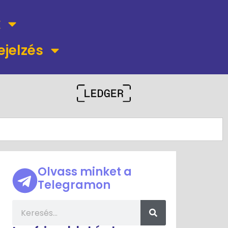
k
ejelzés
Olvass minket a
Telegramon