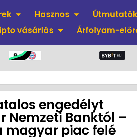
rek
Hasznos
Útmutató
ipto vásárlás
Árfolyam-előr
atalos engedélyt
r Nemzeti Banktól –
a magyar piac felé