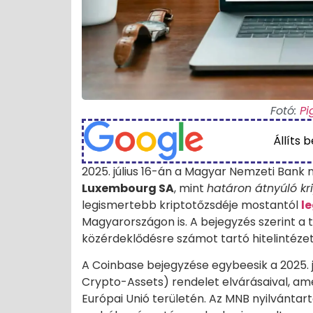
Fotó:
Pi
Állíts 
2025. július 16-án a Magyar Nemzeti Bank 
Luxembourg SA
, mint
határon átnyúló kr
legismertebb kriptotőzsdéje mostantól
l
Magyarországon is. A bejegyzés szerint a t
közérdeklődésre számot tartó hitelintéze
A Coinbase bejegyzése egybeesik a 2025. j
Crypto-Assets) rendelet elvárásaival, ame
Európai Unió területén. Az MNB nyilvántar