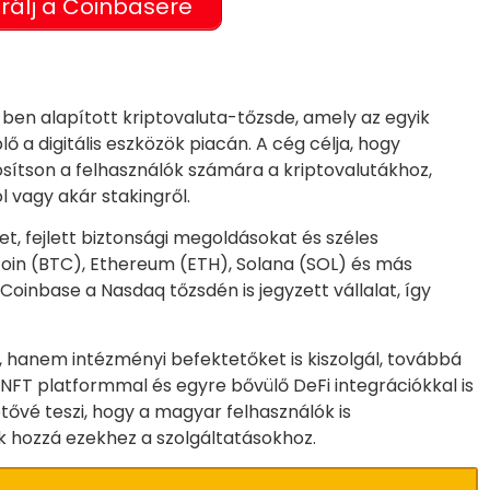
trálj a Coinbasere
ben alapított kriptovaluta-tőzsde, amely az egyik
a digitális eszközök piacán. A cég célja, hogy
sítson a felhasználók számára a kriptovalutákhoz,
ól vagy akár stakingről.
t, fejlett biztonsági megoldásokat és széles
coin (BTC), Ethereum (ETH), Solana (SOL) és más
 Coinbase a Nasdaq tőzsdén is jegyzett vállalat, így
 hanem intézményi befektetőket is kiszolgál, továbbá
 NFT platformmal és egyre bővülő DeFi integrációkkal is
tővé teszi, hogy a magyar felhasználók is
 hozzá ezekhez a szolgáltatásokhoz.