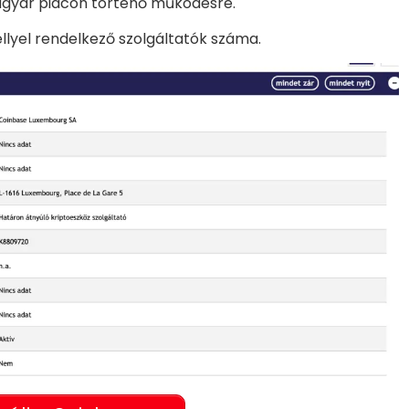
agyar piacon történő működésre.
éllyel rendelkező szolgáltatók száma.