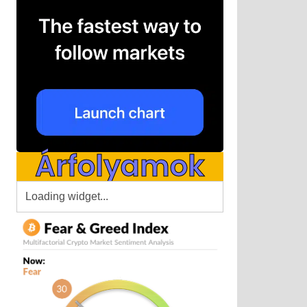
Árfolyamok