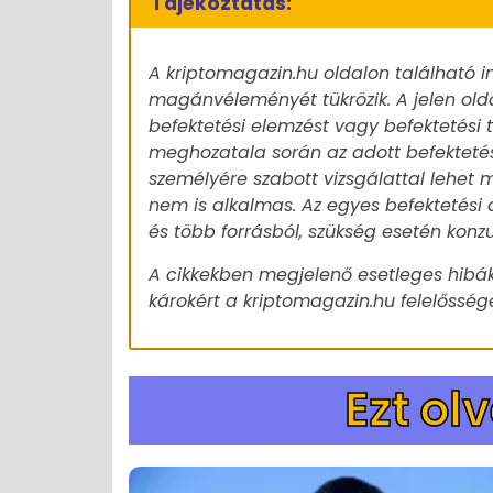
Tájékoztatás:
A kriptomagazin.hu oldalon található i
magánvéleményét tükrözik. A jelen old
befektetési elemzést vagy befektetési
meghozatala során az adott befekteté
személyére szabott vizsgálattal lehet m
nem is alkalmas. Az egyes befektetési 
és több forrásból, szükség esetén konz
A cikkekben megjelenő esetleges hibák
károkért a kriptomagazin.hu felelőssége
Ezt ol