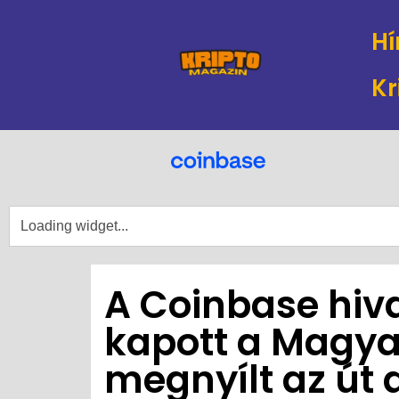
Hí
Kr
A Coinbase hiv
kapott a Magya
megnyílt az út 