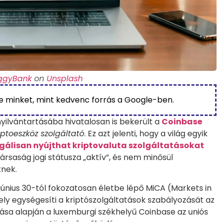
ggyBank
on
Unsplash
be minket, mint kedvenc forrás a Google-ben.
nyilvántartásába hivatalosan is bekerült a
Coinbase
iptoeszköz szolgáltató
. Ez azt jelenti, hogy a világ egyik
egálisan nyújthat kriptovaluta szolgáltatásokat
ársaság jogi státusza „aktív”, és nem minősül
tnek.
únius 30-tól fokozatosan életbe lépő MiCA (Markets in
ly egységesíti a kriptószolgáltatások szabályozását az
tása alapján a luxemburgi székhelyű Coinbase az uniós