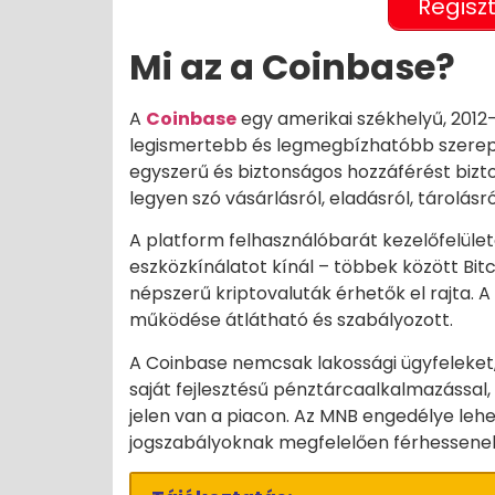
Regisz
Mi az a Coinbase?
A
Coinbase
egy amerikai székhelyű, 2012-
legismertebb és legmegbízhatóbb szereplő 
egyszerű és biztonságos hozzáférést bizto
legyen szó vásárlásról, eladásról, tárolásr
A platform felhasználóbarát kezelőfelülete
eszközkínálatot kínál – többek között Bit
népszerű kriptovaluták érhetők el rajta. A
működése átlátható és szabályozott.
A Coinbase nemcsak lakossági ügyfeleket,
saját fejlesztésű pénztárcaalkalmazással,
jelen van a piacon. Az MNB engedélye lehe
jogszabályoknak megfelelően férhessenek