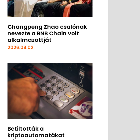
Changpeng Zhao csalónak
nevezte a BNB Chain volt
alkalmazottját
2026.08.02.
Betiltották a
kriptoautomatákat