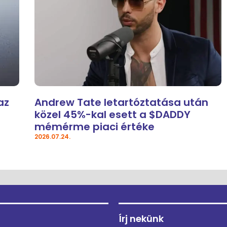
az
Andrew Tate letartóztatása után
közel 45%-kal esett a $DADDY
mémérme piaci értéke
2026.07.24.
Írj nekünk