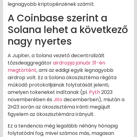
legnagyobb kriptopénzének számít.
A Coinbase szerint a
Solana lehet a következő
nagy nyertes
A Jupiter, a Solana vezető decentralizált
tőzsdeaggregátor
airdropja január 31-én
megtörtént
, ami az eddigi egyik legnagyobb
airdrop volt. Ez a Solana ökoszisztéma régóta
működő protokolljainak folytatását jelenti,
amelyen tokeneket indítanak (pl.
Pyth
2023
novemberében és
Jito
decemberben), miután a
2H23 során az ökoszisztéma iránti megújult
figyelem az ökoszisztémára irányult.
Ez a tendencia még legalább néhány hónapig
folytatódni fog, mivel számos más, magasan