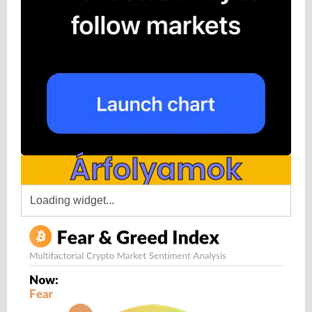
Árfolyamok