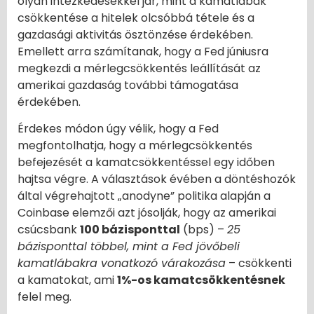
olyan intézkedésekkel jár, mint a kamatlábak
csökkentése a hitelek olcsóbbá tétele és a
gazdasági aktivitás ösztönzése érdekében.
Emellett arra számítanak, hogy a Fed júniusra
megkezdi a mérlegcsökkentés leállítását az
amerikai gazdaság további támogatása
érdekében.
Érdekes módon úgy vélik, hogy a Fed
megfontolhatja, hogy a mérlegcsökkentés
befejezését a kamatcsökkentéssel egy időben
hajtsa végre. A választások évében a döntéshozók
által végrehajtott „anodyne” politika alapján a
Coinbase elemzői azt jósolják, hogy az amerikai
csúcsbank
100 bázisponttal
(bps) –
25
bázisponttal többel, mint a Fed jövőbeli
kamatlábakra vonatkozó várakozása
– csökkenti
a kamatokat, ami
1%-os kamatcsökkentésnek
felel meg.