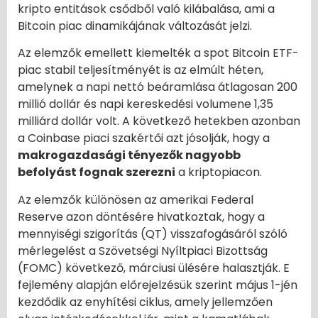
kripto entitások csődből való kilábalása, ami a
Bitcoin piac dinamikájának változását jelzi.
Az elemzők emellett kiemelték a spot Bitcoin ETF-
piac stabil teljesítményét is az elmúlt héten,
amelynek a napi nettó beáramlása átlagosan 200
millió dollár és napi kereskedési volumene 1,35
milliárd dollár volt. A következő hetekben azonban
a Coinbase piaci szakértői azt jósolják, hogy a
makrogazdasági tényezők nagyobb
befolyást fognak szerezni
a kriptopiacon.
Az elemzők különösen az amerikai Federal
Reserve azon döntésére hivatkoztak, hogy a
mennyiségi szigorítás (QT) visszafogásáról szóló
mérlegelést a Szövetségi Nyíltpiaci Bizottság
(FOMC) következő, márciusi ülésére halasztják. E
fejlemény alapján előrejelzésük szerint május 1-jén
kezdődik az enyhítési ciklus, amely jellemzően