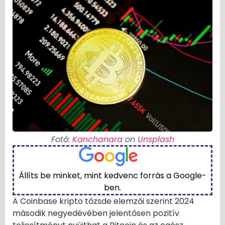
Fotó:
Kanchanara
on
Unsplash
Állíts be minket, mint kedvenc forrás a Google-
ben.
A Coinbase kripto tőzsde elemzői szerint 2024
második negyedévében jelentősen pozitív