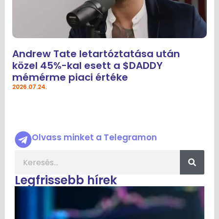
Andrew Tate letartóztatása után
közel 45%-kal esett a $DADDY
mémérme piaci értéke
2026.07.24.
Olvass minket a Telegramon
Legfrissebb hírek