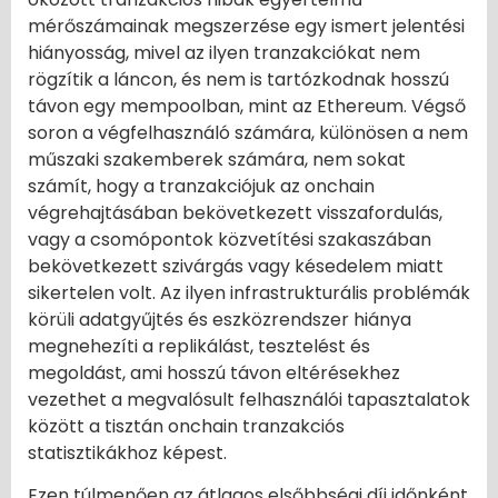
mérőszámainak megszerzése egy ismert jelentési
hiányosság, mivel az ilyen tranzakciókat nem
rögzítik a láncon, és nem is tartózkodnak hosszú
távon egy mempoolban, mint az Ethereum. Végső
soron a végfelhasználó számára, különösen a nem
műszaki szakemberek számára, nem sokat
számít, hogy a tranzakciójuk az onchain
végrehajtásában bekövetkezett visszafordulás,
vagy a csomópontok közvetítési szakaszában
bekövetkezett szivárgás vagy késedelem miatt
sikertelen volt. Az ilyen infrastrukturális problémák
körüli adatgyűjtés és eszközrendszer hiánya
megnehezíti a replikálást, tesztelést és
megoldást, ami hosszú távon eltérésekhez
vezethet a megvalósult felhasználói tapasztalatok
között a tisztán onchain tranzakciós
statisztikákhoz képest.
Ezen túlmenően az átlagos elsőbbségi díj időnként