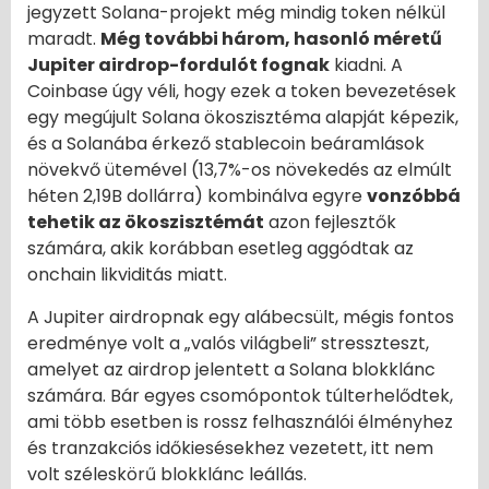
jegyzett Solana-projekt még mindig token nélkül
maradt.
Még további három, hasonló méretű
Jupiter airdrop-fordulót fognak
kiadni. A
Coinbase úgy véli, hogy ezek a token bevezetések
egy megújult Solana ökoszisztéma alapját képezik,
és a Solanába érkező stablecoin beáramlások
növekvő ütemével (13,7%-os növekedés az elmúlt
héten 2,19B dollárra) kombinálva egyre
vonzóbbá
tehetik az ökoszisztémát
azon fejlesztők
számára, akik korábban esetleg aggódtak az
onchain likviditás miatt.
A Jupiter airdropnak egy alábecsült, mégis fontos
eredménye volt a „valós világbeli” stresszteszt,
amelyet az airdrop jelentett a Solana blokklánc
számára. Bár egyes csomópontok túlterhelődtek,
ami több esetben is rossz felhasználói élményhez
és tranzakciós időkiesésekhez vezetett, itt nem
volt széleskörű blokklánc leállás.