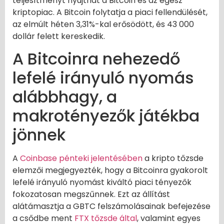
teljesítményt nyújthat a Bitcoin és az egész
kriptopiac. A Bitcoin folytatja a piaci fellendülését,
az elmúlt héten 3,31%-kal erősödött, és 43 000
dollár felett kereskedik.
A Bitcoinra nehezedő
lefelé irányuló nyomás
alábbhagy, a
makrotényezők játékba
jönnek
A
Coinbase pénteki jelentésében
a kripto tőzsde
elemzői megjegyezték, hogy a Bitcoinra gyakorolt
lefelé irányuló nyomást kiváltó piaci tényezők
fokozatosan megszűnnek. Ezt az állítást
alátámasztja a GBTC felszámolásainak befejezése
a csődbe ment
FTX tőzsde által
, valamint egyes