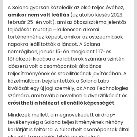
A Solana gyorsan közeledik az első teljes évéhez,
amikor nem volt leállás
(az utolsó kiesés 2023.
február 25-én volt), ami az ökoszisztéma jelentős
fejlődését mutatja – különösen a korai
történelméhez képest, amikor az összeomlások
napokra leállították a láncot. A Solana
nemrégiben, január 15-én megjelent 1.17-es
főhálózati kiadása a validátorok számára szintén
időszerű volt a csomópontok általános
teljesítményének és stabilitásának javításában. A
közelmúltban bejelentették a Solana Labs
kiválását egy új jogi személy, az Anza Technologies
számára, ami tovább növelheti a diverzifikációt és
erősítheti a hálózat ellenálló képességét
.
Mindezek mellett a megnövekedett airdrop-
tevékenység a Solana teljesítményének néhány
korlátját is feltárta. A túlterhelt csomópontok által
okozott tranzakciós hibák egyértelmű