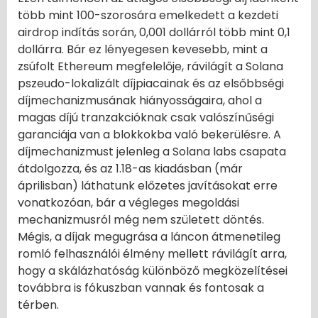
több mint 100-szorosára emelkedett a kezdeti
airdrop indítás során, 0,001 dollárról több mint 0,1
dollárra. Bár ez lényegesen kevesebb, mint a
zsúfolt Ethereum megfelelője, rávilágít a Solana
pszeudo-lokalizált díjpiacainak és az elsőbbségi
díjmechanizmusának hiányosságaira, ahol a
magas díjú tranzakcióknak csak valószínűségi
garanciája van a blokkokba való bekerülésre. A
díjmechanizmust jelenleg a Solana labs csapata
átdolgozza, és az 1.18-as kiadásban (már
áprilisban) láthatunk előzetes javításokat erre
vonatkozóan, bár a végleges megoldási
mechanizmusról még nem született döntés.
Mégis, a díjak megugrása a láncon átmenetileg
romló felhasználói élmény mellett rávilágít arra,
hogy a skálázhatóság különböző megközelítései
továbbra is fókuszban vannak és fontosak a
térben.