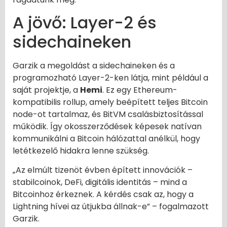
A jövő: Layer-2 és
sidechaineken
Garzik a megoldást a sidechaineken és a
programozható Layer-2-ken látja, mint például a
saját projektje, a
Hemi
. Ez egy Ethereum-
kompatibilis rollup, amely beépített teljes Bitcoin
node-ot tartalmaz, és BitVM csalásbiztosítással
működik. Így okosszerződések képesek natívan
kommunikálni a Bitcoin hálózattal anélkül, hogy
letétkezelő hidakra lenne szükség.
„Az elmúlt tizenöt évben épített innovációk –
stabilcoinok, DeFi, digitális identitás – mind a
Bitcoinhoz érkeznek. A kérdés csak az, hogy a
Lightning hívei az útjukba állnak-e” – fogalmazott
Garzik.