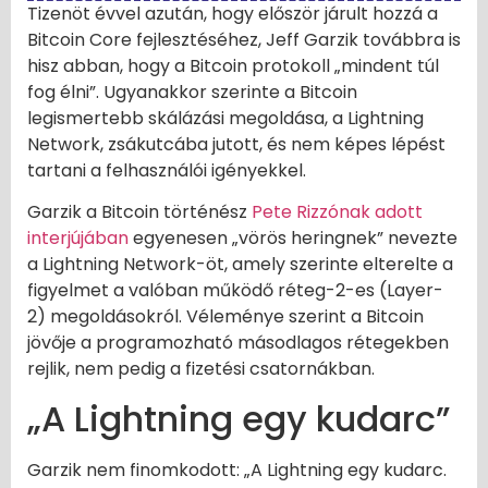
Tizenöt évvel azután, hogy először járult hozzá a
Bitcoin Core fejlesztéséhez, Jeff Garzik továbbra is
hisz abban, hogy a Bitcoin protokoll „mindent túl
fog élni”. Ugyanakkor szerinte a Bitcoin
legismertebb skálázási megoldása, a Lightning
Network, zsákutcába jutott, és nem képes lépést
tartani a felhasználói igényekkel.
Garzik a Bitcoin történész
Pete Rizzónak adott
interjújában
egyenesen „vörös heringnek” nevezte
a Lightning Network-öt, amely szerinte elterelte a
figyelmet a valóban működő réteg-2-es (Layer-
2) megoldásokról. Véleménye szerint a Bitcoin
jövője a programozható másodlagos rétegekben
rejlik, nem pedig a fizetési csatornákban.
„A Lightning egy kudarc”
Garzik nem finomkodott: „A Lightning egy kudarc.