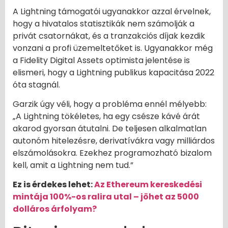
A Lightning támogatói ugyanakkor azzal érvelnek,
hogy a hivatalos statisztikák nem számolják a
privát csatornákat, és a tranzakciós díjak kezdik
vonzani a profi üzemeltetőket is. Ugyanakkor még
a Fidelity Digital Assets optimista jelentése is
elismeri, hogy a Lightning publikus kapacitása 2022
óta stagnál.
Garzik úgy véli, hogy a probléma ennél mélyebb:
„A Lightning tökéletes, ha egy csésze kávé árát
akarod gyorsan átutalni. De teljesen alkalmatlan
autonóm hitelezésre, derivatívákra vagy milliárdos
elszámolásokra. Ezekhez programozható bizalom
kell, amit a Lightning nem tud.”
Ez is érdekes lehet:
Az Ethereum kereskedési
mintája 100%-os ralira utal – jöhet az 5000
dolláros árfolyam?