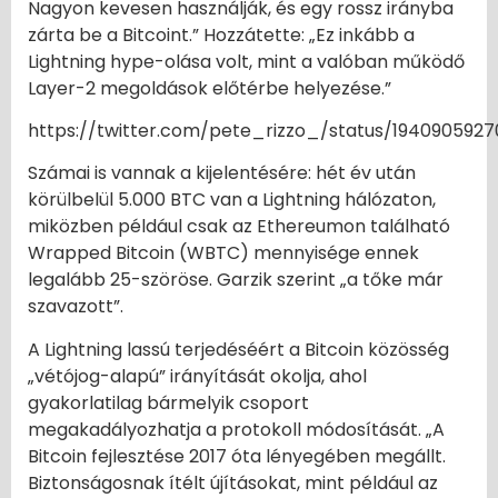
Nagyon kevesen használják, és egy rossz irányba
zárta be a Bitcoint.” Hozzátette: „Ez inkább a
Lightning hype-olása volt, mint a valóban működő
Layer-2 megoldások előtérbe helyezése.”
https://twitter.com/pete_rizzo_/status/194090592
Számai is vannak a kijelentésére: hét év után
körülbelül 5.000 BTC van a Lightning hálózaton,
miközben például csak az Ethereumon található
Wrapped Bitcoin (WBTC) mennyisége ennek
legalább 25-szöröse. Garzik szerint „a tőke már
szavazott”.
A Lightning lassú terjedéséért a Bitcoin közösség
„vétójog-alapú” irányítását okolja, ahol
gyakorlatilag bármelyik csoport
megakadályozhatja a protokoll módosítását. „A
Bitcoin fejlesztése 2017 óta lényegében megállt.
Biztonságosnak ítélt újításokat, mint például az