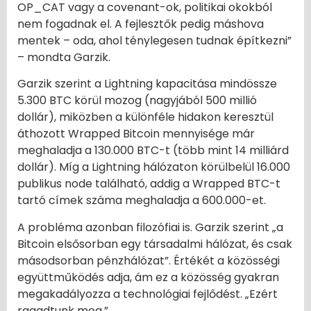
OP_CAT vagy a covenant-ok, politikai okokból
nem fogadnak el. A fejlesztők pedig máshova
mentek – oda, ahol ténylegesen tudnak építkezni”
– mondta Garzik.
Garzik szerint a Lightning kapacitása mindössze
5.300 BTC körül mozog (nagyjából 500 millió
dollár), miközben a különféle hidakon keresztül
áthozott Wrapped Bitcoin mennyisége már
meghaladja a 130.000 BTC-t (több mint 14 milliárd
dollár). Míg a Lightning hálózaton körülbelül 16.000
publikus node található, addig a Wrapped BTC-t
tartó címek száma meghaladja a 600.000-et.
A probléma azonban filozófiai is. Garzik szerint „a
Bitcoin elsősorban egy társadalmi hálózat, és csak
másodsorban pénzhálózat”. Értékét a közösségi
együttműködés adja, ám ez a közösség gyakran
megakadályozza a technológiai fejlődést. „Ezért
ragadtunk meg.”