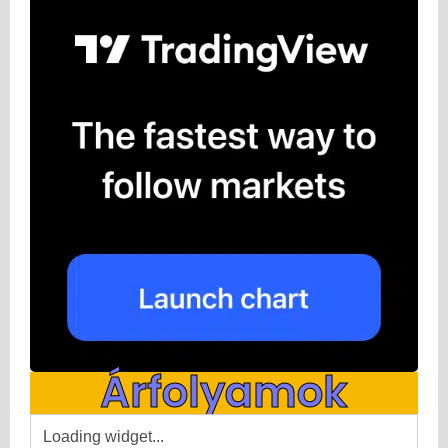
Árfolyamok