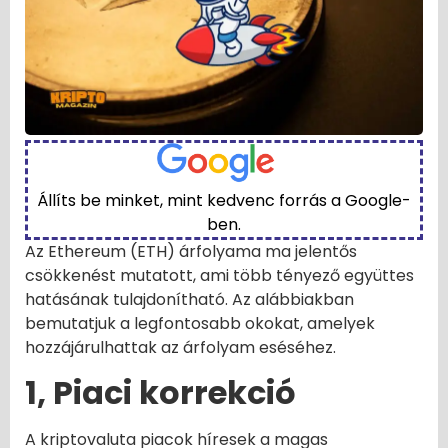
Állíts be minket, mint kedvenc forrás a Google-
ben.
Az Ethereum (ETH) árfolyama ma jelentős
csökkenést mutatott, ami több tényező együttes
hatásának tulajdonítható. Az alábbiakban
bemutatjuk a legfontosabb okokat, amelyek
hozzájárulhattak az árfolyam eséséhez.
1, Piaci korrekció
A kriptovaluta piacok híresek a magas