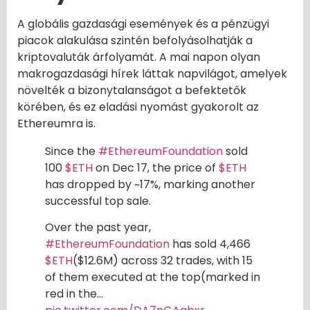
A globális gazdasági események és a pénzügyi
piacok alakulása szintén befolyásolhatják a
kriptovaluták árfolyamát. A mai napon olyan
makrogazdasági hírek láttak napvilágot, amelyek
növelték a bizonytalanságot a befektetők
körében, és ez eladási nyomást gyakorolt az
Ethereumra is.
Since the
#EthereumFoundation
sold
100
$ETH
on Dec 17, the price of
$ETH
has dropped by ~17%, marking another
successful top sale.
Over the past year,
#EthereumFoundation
has sold 4,466
$ETH
($12.6M) across 32 trades, with 15
of them executed at the top(marked in
red in the…