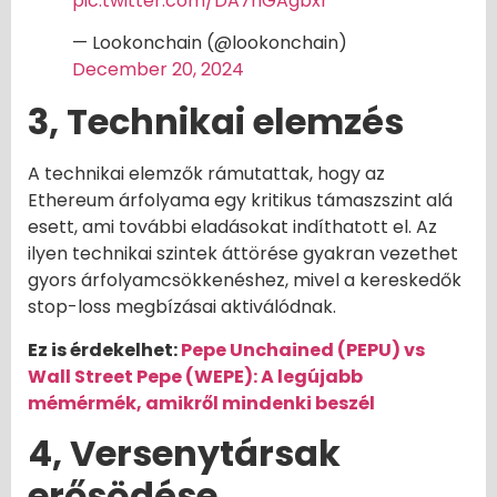
pic.twitter.com/DA7nGAgbxr
— Lookonchain (@lookonchain)
December 20, 2024
3, Technikai elemzés
A technikai elemzők rámutattak, hogy az
Ethereum árfolyama egy kritikus támaszszint alá
esett, ami további eladásokat indíthatott el. Az
ilyen technikai szintek áttörése gyakran vezethet
gyors árfolyamcsökkenéshez, mivel a kereskedők
stop-loss megbízásai aktiválódnak.
Ez is érdekelhet:
Pepe Unchained (PEPU) vs
Wall Street Pepe (WEPE): A legújabb
mémérmék, amikről mindenki beszél
4, Versenytársak
erősödése