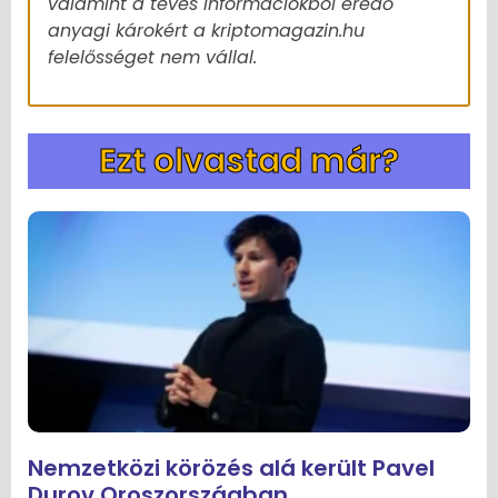
valamint a téves információkból eredő
anyagi károkért a kriptomagazin.hu
felelősséget nem vállal.
Ezt olvastad már?
Nemzetközi körözés alá került Pavel
Durov Oroszországban