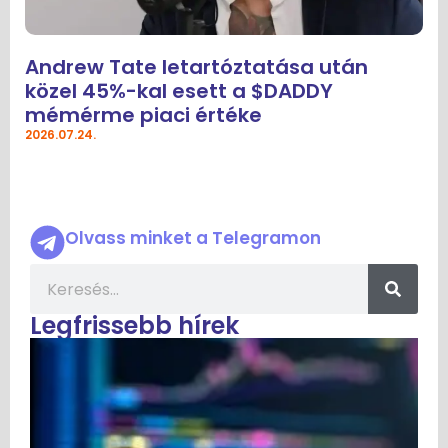
Andrew Tate letartóztatása után
közel 45%-kal esett a $DADDY
mémérme piaci értéke
2026.07.24.
Olvass minket a Telegramon
Legfrissebb hírek