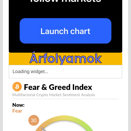
Árfolyamok