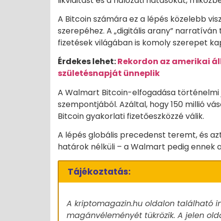
likviditást és a hálózati hatásokat, miközb
A Bitcoin számára ez a lépés közelebb visz
szerepéhez. A „digitális arany” narratívá
fizetések világában is komoly szerepet ka
Érdekes lehet:
Rekordon az amerikai ál
születésnapját ünneplik
A Walmart Bitcoin-elfogadása történelmi 
szempontjából. Azáltal, hogy 150 millió vá
Bitcoin gyakorlati fizetőeszközzé válik.
A lépés globális precedenst teremt, és azt
határok nélküli – a Walmart pedig ennek az
Tájékoztatás:
A kriptomagazin.hu oldalon található i
magánvéleményét tükrözik. A jelen old