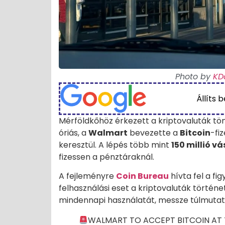
Photo by
KD
Állíts 
Mérföldkőhöz érkezett a kriptovaluták töm
óriás, a
Walmart
bevezette a
Bitcoin
-fi
keresztül. A lépés több mint
150 millió vá
fizessen a pénztáraknál.
A fejleményre
Coin Bureau
hívta fel a fi
felhasználási eset a kriptovaluták történe
mindennapi használatát, messze túlmutatv
WALMART TO ACCEPT BITCOIN AT