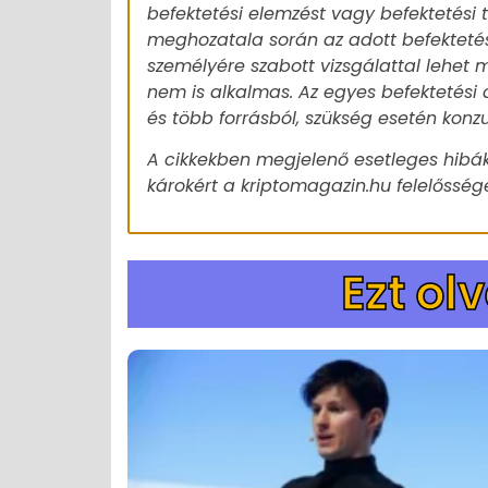
befektetési elemzést vagy befektetési
meghozatala során az adott befekteté
személyére szabott vizsgálattal lehet m
nem is alkalmas. Az egyes befektetési 
és több forrásból, szükség esetén konz
A cikkekben megjelenő esetleges hibák
károkért a kriptomagazin.hu felelőssége
Ezt ol