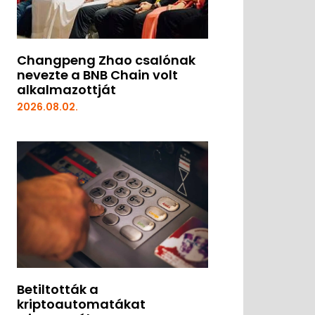
Changpeng Zhao csalónak
nevezte a BNB Chain volt
alkalmazottját
2026.08.02.
Betiltották a
kriptoautomatákat