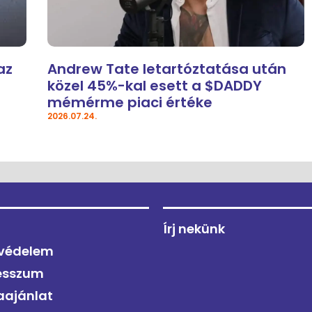
az
Andrew Tate letartóztatása után
közel 45%-kal esett a $DADDY
mémérme piaci értéke
2026.07.24.
Írj nekünk
védelem
esszum
aajánlat