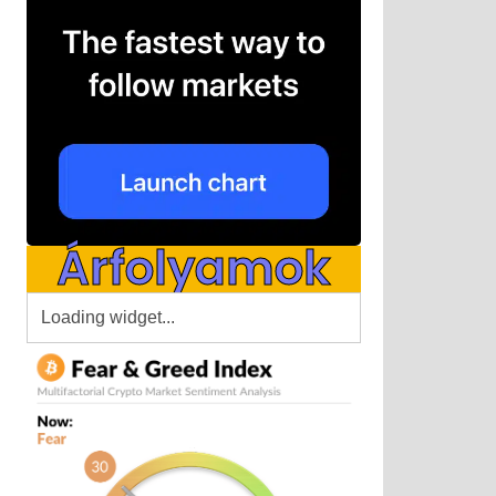
Árfolyamok