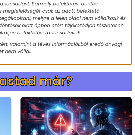
 tanácsadást. Bármely befektetési döntés
s megfelelőségét csak az adott befektető
egállapítani, melyre a jelen oldal nem vállalkozik és
döntések előtt éppen ezért tájékozódjon részletesen
ultáljon befektetési tanácsadóval!
ért, valamint a téves információkból eredő anyagi
t nem vállal.
vastad már?