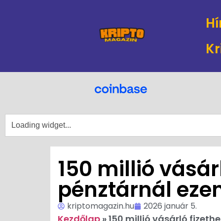
Hí
Kr
150 millió vásár
pénztárnál ezen
kriptomagazin.hu
2026 január 5.
Kezdőlap
»
150 millió vásárló fizeth