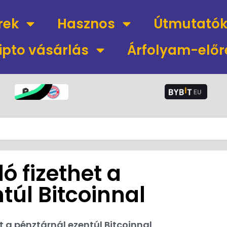
rek
Hasznos
Útmutató
ipto vásárlás
Árfolyam-előr
ló fizethet a
túl Bitcoinnal
et a pénztárnál ezentúl Bitcoinnal