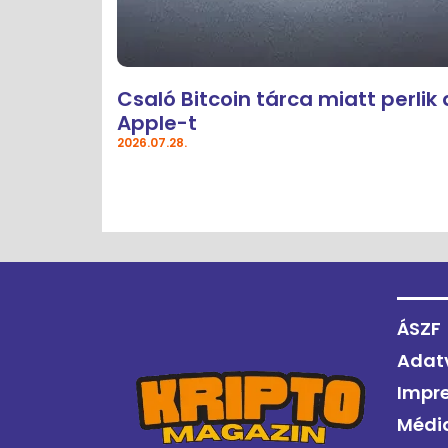
Csaló Bitcoin tárca miatt perlik 
Apple-t
2026.07.28.
ÁSZF
Adat
Impr
Médi