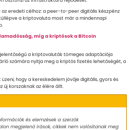
en ösztönzi az infrastruktúra fejlődését.
 az eredeti célhoz: a peer-to-peer digitális készpénz
n túllépve a kriptovaluta most már a mindennapi
p.
lamadósság, míg a kriptósok a Bitcoin
jelentőségű a kriptovaluták tömeges adaptációja
sárló számára nyitja meg a kriptós fizetés lehetőségét, a
 üzeni, hogy a kereskedelem jövője digitális, gyors és
 új korszaknak az élére állt.
nformációk és elemzések a szerzők
alon megjelenő írások, cikkek nem valósítanak meg