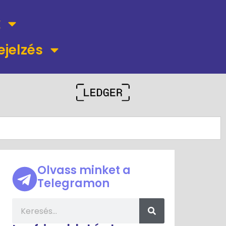
k
ejelzés
Olvass minket a
Telegramon