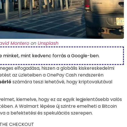
avid Montero
on
Unsplash
be minket, mint kedvenc forrás a Google-ben.
eges elfogadása, hiszen a globális kiskereskedelmi
zetést az üzleteiben a OnePay Cash rendszerén
sárló
számára teszi lehetővé, hogy kriptovalutával
gyelmet, kiemelve, hogy ez az egyik legjelentősebb valós
tében. A Walmart lépése új szintre emelheti a Bitcoin
a a befektetési és spekulációs szerepen.
 THE CHECKOUT