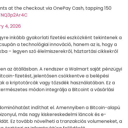
ts at the checkout via OnePay Cash, tapping 150
/FNQ3p2Ar4C
y 4, 2026
egyre inkább gyakorlati fizetési eszközként tekintenek a
csupán a technológiai innováció, hanem az is, hogy a
ba – legyen szó élelmiszerekről, háztartási cikkekről
en az átállásban. A rendszer a Walmart saját pénzügyi
itcoin-fizetést, jelentősen csökkentve a belépési
ak a kriptotárcák vagy tőzsdék használatában. Ez a
 természetes módon integrálja a Bitcoint a vásárlási
dominóhatást indíthat el. Amennyiben a Bitcoin-alapú
bizonyul, más nagy kiskereskedelmi láncok és e-
ldát. Ez tovább növelheti a tranzakciós volumeneket, a