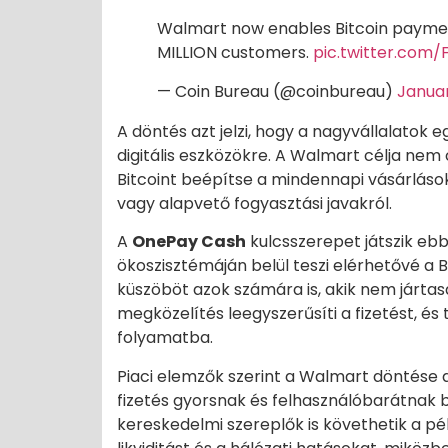
Walmart now enables Bitcoin paymen
MILLION customers.
pic.twitter.com
— Coin Bureau (@coinbureau)
Januar
A döntés azt jelzi, hogy a nagyvállalatok 
digitális eszközökre. A Walmart célja nem 
Bitcoint beépítse a mindennapi vásárlások
vagy alapvető fogyasztási javakról.
A
OnePay Cash
kulcsszerepet játszik ebb
ökoszisztémáján belül teszi elérhetővé a B
küszöböt azok számára is, akik nem jártas
megközelítés leegyszerűsíti a fizetést, és
folyamatba.
Piaci elemzők szerint a Walmart döntése 
fizetés gyorsnak és felhasználóbarátnak 
kereskedelmi szereplők is követhetik a pé