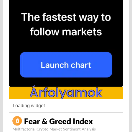
Árfolyamok