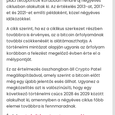
piaci tetőpontok korábban rendre új négyéves
ciklusban alakultak ki. Az értékelés 2013-at, 2017-
et és 2021-et említi példaként, közel négyéves
időközökkel.
A cikk szerint, ha ez a ciklikus szerkezet részben
továbbra is érvényes, az a bitcoin árfolyamának
további csökkenését is alátámaszthatja. A
történelmi mintázat alapján ugyanis az árfolyam
korábban a felezést megelőző évben érte el a
mélypontját.
Ez az értelmezés összhangban áll Crypto Patel
megállapításával, amely szerint a bitcoin előtt
még egy újabb jelentős esés állhat. Ugyanez a
megközelítés azt is valószínűsíti, hogy egy
következő történelmi csúcs 2028 és 2029 között
alakulhat ki, amennyiben a négyéves ciklus főbb
elemei továbbra is fennmaradnak.