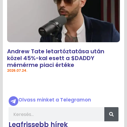
Andrew Tate letartóztatása után
közel 45%-kal esett a $DADDY
mémérme piaci értéke
2026.07.24.
Olvass minket a Telegramon
Legfrissebb hírek