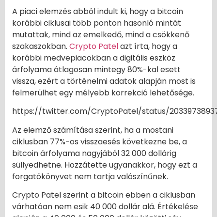
A piaci elemzés abból indult ki, hogy a bitcoin
korábbi ciklusai több ponton hasonló mintát
mutattak, mind az emelkedő, mind a csökkenő
szakaszokban.
Crypto Patel
azt írta, hogy a
korábbi medvepiacokban a digitális eszköz
árfolyama átlagosan mintegy 80%-kal esett
vissza, ezért a történelmi adatok alapján most is
felmerülhet egy mélyebb korrekció lehetősége.
https://twitter.com/CryptoPatel/status/203397389
Az elemző számítása szerint, ha a mostani
ciklusban 77%-os visszaesés következne be, a
bitcoin árfolyama nagyjából 32 000 dollárig
süllyedhetne. Hozzátette ugyanakkor, hogy ezt a
forgatókönyvet nem tartja valószínűnek.
Crypto Patel szerint a bitcoin ebben a ciklusban
várhatóan nem esik 40 000 dollár alá. Értékelése