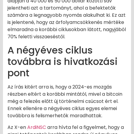
alapján a 40 000 és 50 000 dollár közötti sáv
jelentheti azt a tartományt, ahol a befektetők
számára a legnagyobb nyomás alakulhat ki. Ez azt
is jelentené, hogy az árfolyamcsökkenés mértéke
elmaradna a korábbi ciklusokban látott, nagyjából
70% feletti visszaeséstől.
A négyéves ciklus
továbbra is hivatkozási
pont
Az írás kitért arra is, hogy a 2024-es mozgás
részben eltért a korábbi mintától, mivel a bitcoin
még a felezés előtt új történelmi csúcsot ért el.
Ennek ellenére a négyéves ciklus egyes elemei
továbbra is felismerhetők maradhattak.
Az X-en
ArdiNSC
arra hívta fel a figyelmet, hogy a