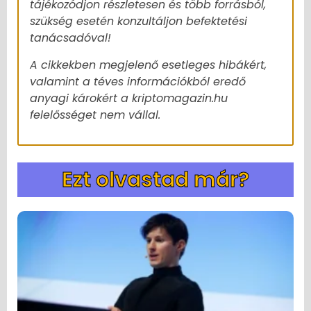
tájékozódjon részletesen és több forrásból,
szükség esetén konzultáljon befektetési
tanácsadóval!
A cikkekben megjelenő esetleges hibákért,
valamint a téves információkból eredő
anyagi károkért a kriptomagazin.hu
felelősséget nem vállal.
Ezt olvastad már?