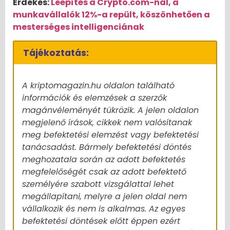
Érdekes:
Leépítés a Crypto.com-nál, a
munkavállalók 12%-a repült, köszönhetően a
mesterséges intelligenciának
Tájékoztatás:
A kriptomagazin.hu oldalon található
információk és elemzések a szerzők
magánvéleményét tükrözik. A jelen oldalon
megjelenő írások, cikkek nem valósítanak
meg befektetési elemzést vagy befektetési
tanácsadást. Bármely befektetési döntés
meghozatala során az adott befektetés
megfelelőségét csak az adott befektető
személyére szabott vizsgálattal lehet
megállapítani, melyre a jelen oldal nem
vállalkozik és nem is alkalmas. Az egyes
befektetési döntések előtt éppen ezért