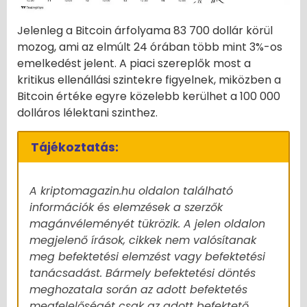
Jelenleg a Bitcoin árfolyama 83 700 dollár körül
mozog, ami az elmúlt 24 órában több mint 3%-os
emelkedést jelent. A piaci szereplők most a
kritikus ellenállási szintekre figyelnek, miközben a
Bitcoin értéke egyre közelebb kerülhet a 100 000
dolláros lélektani szinthez.
Tájékoztatás:
A kriptomagazin.hu oldalon található
információk és elemzések a szerzők
magánvéleményét tükrözik. A jelen oldalon
megjelenő írások, cikkek nem valósítanak
meg befektetési elemzést vagy befektetési
tanácsadást. Bármely befektetési döntés
meghozatala során az adott befektetés
megfelelőségét csak az adott befektető