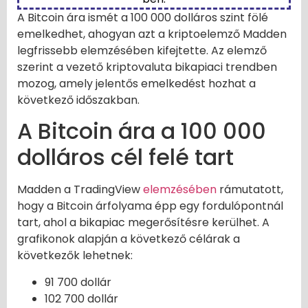
A Bitcoin ára ismét a 100 000 dolláros szint fölé
emelkedhet, ahogyan azt a kriptoelemző Madden
legfrissebb elemzésében kifejtette. Az elemző
szerint a vezető kriptovaluta bikapiaci trendben
mozog, amely jelentős emelkedést hozhat a
következő időszakban.
A Bitcoin ára a 100 000
dolláros cél felé tart
Madden a TradingView
elemzésében
rámutatott,
hogy a Bitcoin árfolyama épp egy fordulópontnál
tart, ahol a bikapiac megerősítésre kerülhet. A
grafikonok alapján a következő célárak a
következők lehetnek:
91 700 dollár
102 700 dollár