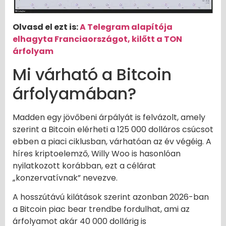
Olvasd el ezt is:
A Telegram alapítója
elhagyta Franciaországot, kilőtt a TON
árfolyam
Mi várható a Bitcoin
árfolyamában?
Madden egy jövőbeni árpályát is felvázolt, amely
szerint a Bitcoin elérheti a 125 000 dolláros csúcsot
ebben a piaci ciklusban, várhatóan az év végéig. A
híres kriptoelemző, Willy Woo is hasonlóan
nyilatkozott korábban, ezt a célárat
„konzervatívnak” nevezve.
A hosszútávú kilátások szerint azonban 2026-ban
a Bitcoin piac bear trendbe fordulhat, ami az
árfolyamot akár 40 000 dollárig is