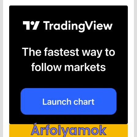
Árfolyamok