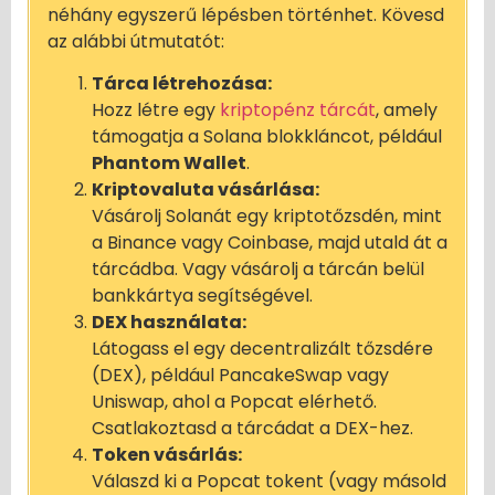
néhány egyszerű lépésben történhet. Kövesd
az alábbi útmutatót:
Tárca létrehozása:
Hozz létre egy
kriptopénz tárcát
, amely
támogatja a Solana blokkláncot, például
Phantom Wallet
.
Kriptovaluta vásárlása:
Vásárolj Solanát egy kriptotőzsdén, mint
a Binance vagy Coinbase, majd utald át a
tárcádba. Vagy vásárolj a tárcán belül
bankkártya segítségével.
DEX használata:
Látogass el egy decentralizált tőzsdére
(DEX), például PancakeSwap vagy
Uniswap, ahol a Popcat elérhető.
Csatlakoztasd a tárcádat a DEX-hez.
Token vásárlás:
Válaszd ki a Popcat tokent (vagy másold