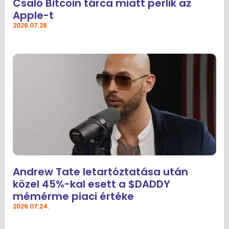
Csaló Bitcoin tárca miatt perlik az
Apple-t
2026.07.28.
Andrew Tate letartóztatása után
közel 45%-kal esett a $DADDY
mémérme piaci értéke
2026.07.24.