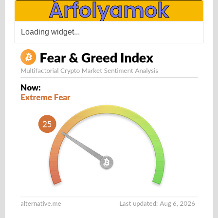
Árfolyamok