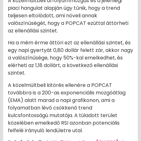
A közelmúltbeli árfolyammozgás és a jelenlegi
piaci hangulat alapján úgy tűnik, hogy a trend
teljesen eltolódott, ami növeli annak
valószínűségét, hogy a POPCAT ezúttal áttörheti
az ellenállási szintet.
Ha a mém érme áttöri ezt az ellenállási szintet, és
egy napi gyertyát 0,80 dollár felett zár, akkor nagy
a valószínűsége, hogy 50%-kal emelkedhet, és
elérheti az 1,18 dollárt, a következő ellenállási
szintet.
A közelmúltbeli kitörés ellenére a POPCAT
továbbra is a 200-as exponenciális mozgóátlag
(EMA) alatt marad a napi grafikonon, ami a
folyamatban lévő csökkenő trend
kulcsfontosságú mutatója. A túladott terület
közelében emelkedő RSI azonban potenciális
felfelé irányuló lendületre utal.