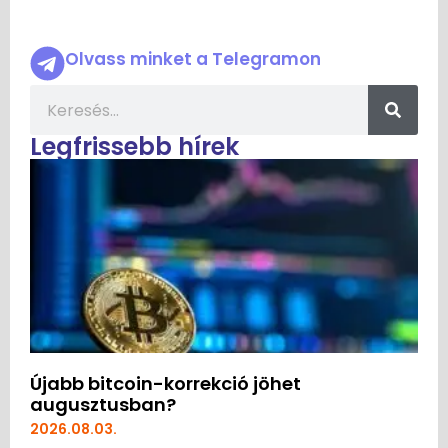
Olvass minket a Telegramon
Legfrissebb hírek
Újabb bitcoin-korrekció jöhet
augusztusban?
2026.08.03.