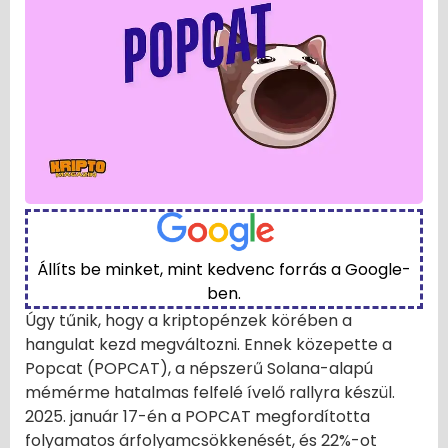
Állíts be minket, mint kedvenc forrás a Google-
ben.
Úgy tűnik, hogy a kriptopénzek körében a
hangulat kezd megváltozni. Ennek közepette a
Popcat (POPCAT), a népszerű Solana-alapú
mémérme hatalmas felfelé ívelő rallyra készül.
2025. január 17-én a POPCAT megfordította
folyamatos árfolyamcsökkenését, és 22%-ot