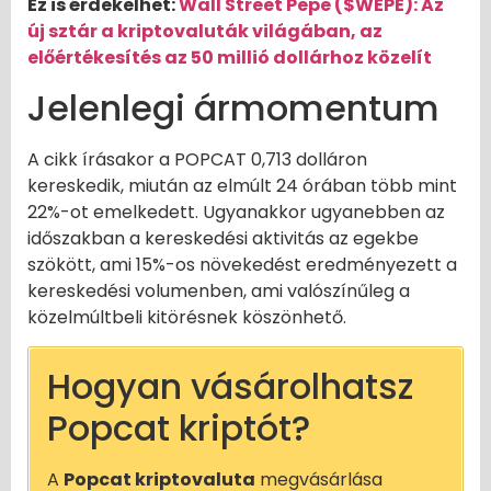
Ez is érdekelhet:
Wall Street Pepe ($WEPE): Az
új sztár a kriptovaluták világában, az
előértékesítés az 50 millió dollárhoz közelít
Jelenlegi ármomentum
A cikk írásakor a POPCAT 0,713 dolláron
kereskedik, miután az elmúlt 24 órában több mint
22%-ot emelkedett. Ugyanakkor ugyanebben az
időszakban a kereskedési aktivitás az egekbe
szökött, ami 15%-os növekedést eredményezett a
kereskedési volumenben, ami valószínűleg a
közelmúltbeli kitörésnek köszönhető.
Hogyan vásárolhatsz
Popcat kriptót?
A
Popcat kriptovaluta
megvásárlása