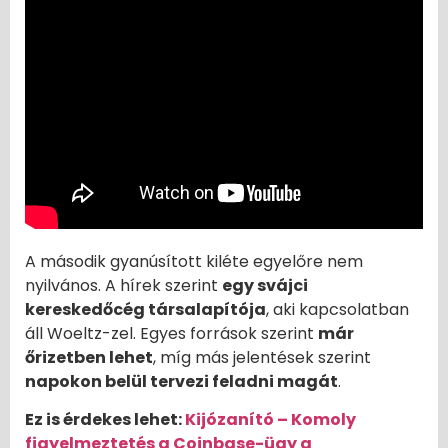
A második gyanúsított kiléte egyelőre nem
nyilvános. A hírek szerint
egy svájci
kereskedőcég társalapítója
, aki kapcsolatban
áll Woeltz-zel. Egyes források szerint
már
őrizetben lehet
, míg más jelentések szerint
napokon belül tervezi feladni magát
.
Ez is érdekes lehet:
Kijózanító – Komoly
figyelmeztetés a Coinbase-ügy a