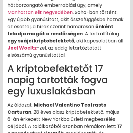
hátborzongató emberrablási ügy, amely
Manhattan elit negyedében
, Soho-ban történt.
Egy újabb gyanúsított, akit összefüggésbe hoznak
az esettel, a hírek szerint hamarosan
önként
feladja magát a rendőrségen
. A férfi állítólag
egy svájci kriptobefektető
, aki kapcsolatban áll
Joel Woeltz
-zel, az eddig letartóztatott
elsőszámú gyanúsítottal.
A kriptobefektetőt 17
napig tartották fogva
egy luxuslakásban
Az áldozat,
Michael Valentino Teofrasto
Carturan
, 28 éves olasz kriptobefektető, május
6-án érkezett New Yorkba üzleti megbeszélés
céljából. A találkozóból azonban rémálom lett:
17