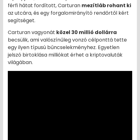
férfi hátat fordított, Carturan
mezítláb rohant ki
az utcára, és egy forgalomirányító rendőrtől kért
segítséget.
Carturan vagyonát
közel 30 millió dollárra
becsülik, ami valószínűleg vonzó célponttá tette
egy ilyen típusú bűncselekményhez. Egyetlen
jelszó birtoklása milliókat érhet a kriptovaluták
világában.