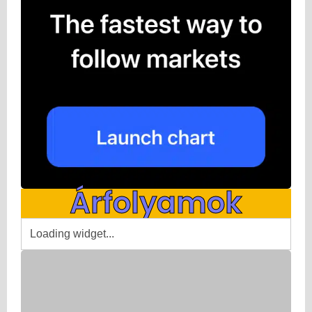
Árfolyamok