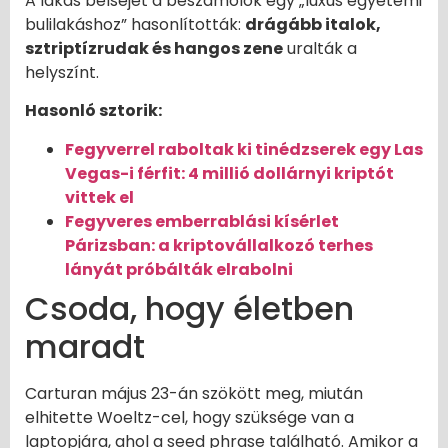
A lakás belsejét a beszámolók egy „luxus egyetemi
bulilakáshoz” hasonlították:
drágább italok,
sztriptízrudak és hangos zene
uralták a
helyszínt.
Hasonló sztorik:
Fegyverrel raboltak ki tinédzserek egy Las
Vegas-i férfit: 4 millió dollárnyi kriptót
vittek el
Fegyveres emberrablási kísérlet
Párizsban: a kriptovállalkozó terhes
lányát próbálták elrabolni
Csoda, hogy életben
maradt
Carturan május 23-án szökött meg, miután
elhitette Woeltz-cel, hogy szüksége van a
laptopjára, ahol a seed phrase található. Amikor a