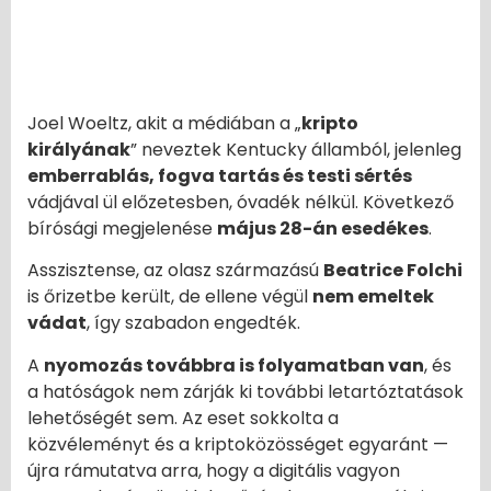
Joel Woeltz, akit a médiában a „
kripto
királyának
” neveztek Kentucky államból, jelenleg
emberrablás, fogva tartás és testi sértés
vádjával ül előzetesben, óvadék nélkül. Következő
bírósági megjelenése
május 28-án esedékes
.
Asszisztense, az olasz származású
Beatrice Folchi
is őrizetbe került, de ellene végül
nem emeltek
vádat
, így szabadon engedték.
A
nyomozás továbbra is folyamatban van
, és
a hatóságok nem zárják ki további letartóztatások
lehetőségét sem. Az eset sokkolta a
közvéleményt és a kriptoközösséget egyaránt —
újra rámutatva arra, hogy a digitális vagyon