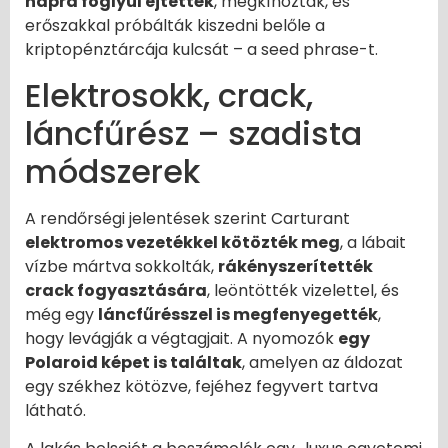
napra foglyul ejtették
, megkínozták, és
erőszakkal próbálták kiszedni belőle a
kriptopénztárcája kulcsát – a seed phrase-t.
Elektrosokk, crack,
láncfűrész – szadista
módszerek
A rendőrségi jelentések szerint Carturant
elektromos vezetékkel kötözték meg
, a lábait
vízbe mártva sokkolták,
rákényszerítették
crack fogyasztására
, leöntötték vizelettel, és
még egy
láncfűrésszel is megfenyegették
,
hogy levágják a végtagjait. A nyomozók
egy
Polaroid képet is találtak
, amelyen az áldozat
egy székhez kötözve, fejéhez fegyvert tartva
látható.