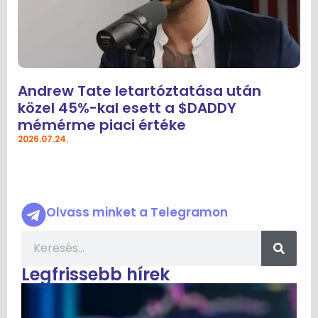
Andrew Tate letartóztatása után
közel 45%-kal esett a $DADDY
mémérme piaci értéke
2026.07.24.
Olvass minket a Telegramon
Legfrissebb hírek