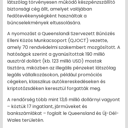
látszólag törvényesen működő készpénzszállító
biztonsági cég állt, amelyet valójában
fedőtevékenységként használtak a
bűncselekmények eltussolására.
A nyomozást a Queenslandi Szervezett Bűnözés
Elleni Közös Munkacsoport (QJOCT) vezette,
amely 70 rendvédelmi szakembert mozgósított. A
hatóságok szerint a gyanúsítottak 190 millió
ausztrál dollárt (kb. 123 millió USD) mostak
tisztára, miközben az illegális pénzeket látszólag
legális vállalkozásokon, például promóciós
cégeken, klasszikus autókereskedéseken és
kriptotőzsdéken keresztül forgatták meg.
A rendőrség több mint 13,6 millió dollárnyi vagyont
– köztük 17 ingatlant, járműveket és
bankszámlákat – foglalt le Queensland és Új-Dél-
Wales területén.