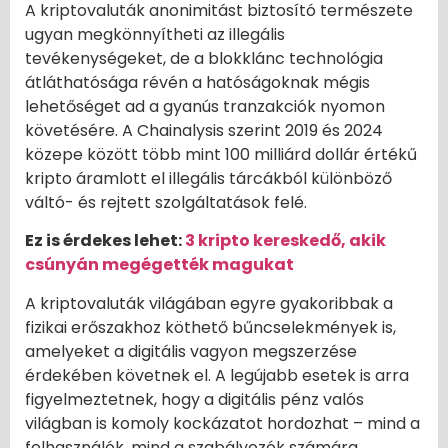
A kriptovaluták anonimitást biztosító természete
ugyan megkönnyítheti az illegális
tevékenységeket, de a blokklánc technológia
átláthatósága révén a hatóságoknak mégis
lehetőséget ad a gyanús tranzakciók nyomon
követésére. A Chainalysis szerint 2019 és 2024
közepe között több mint 100 milliárd dollár értékű
kripto áramlott el illegális tárcákból különböző
váltó- és rejtett szolgáltatások felé.
Ez is érdekes lehet:
3 kripto kereskedő, akik
csúnyán megégették magukat
A kriptovaluták világában egyre gyakoribbak a
fizikai erőszakhoz köthető bűncselekmények is,
amelyeket a digitális vagyon megszerzése
érdekében követnek el. A legújabb esetek is arra
figyelmeztetnek, hogy a digitális pénz valós
világban is komoly kockázatot hordozhat – mind a
felhasználók, mind a szabályozók számára.