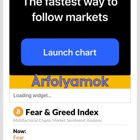
Árfolyamok