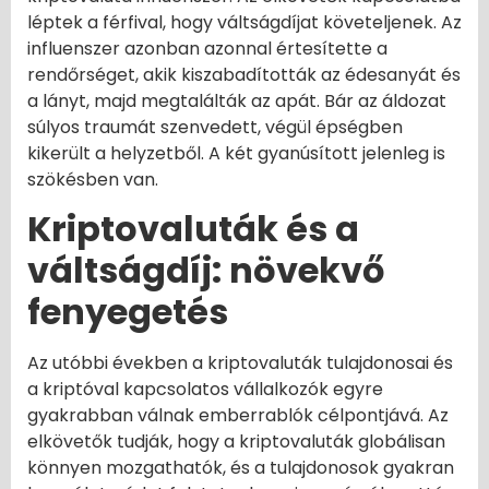
léptek a férfival, hogy váltságdíjat követeljenek. Az
influenszer azonban azonnal értesítette a
rendőrséget, akik kiszabadították az édesanyát és
a lányt, majd megtalálták az apát. Bár az áldozat
súlyos traumát szenvedett, végül épségben
kikerült a helyzetből. A két gyanúsított jelenleg is
szökésben van.
Kriptovaluták és a
váltságdíj: növekvő
fenyegetés
Az utóbbi években a kriptovaluták tulajdonosai és
a kriptóval kapcsolatos vállalkozók egyre
gyakrabban válnak emberrablók célpontjává. Az
elkövetők tudják, hogy a kriptovaluták globálisan
könnyen mozgathatók, és a tulajdonosok gyakran