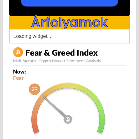
Árfolyamok