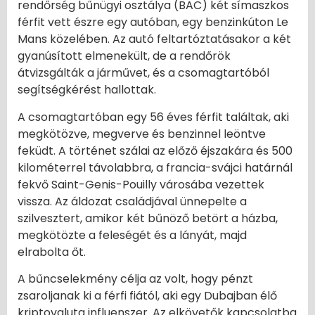
rendőrség bűnügyi osztálya (BAC) két símaszkos
férfit vett észre egy autóban, egy benzinkúton Le
Mans közelében. Az autó feltartóztatásakor a két
gyanúsított elmenekült, de a rendőrök
átvizsgálták a járművet, és a csomagtartóból
segítségkérést hallottak.
A csomagtartóban egy 56 éves férfit találtak, aki
megkötözve, megverve és benzinnel leöntve
feküdt. A történet szálai az előző éjszakára és 500
kilométerrel távolabbra, a francia-svájci határnál
fekvő Saint-Genis-Pouilly városába vezettek
vissza. Az áldozat családjával ünnepelte a
szilvesztert, amikor két bűnöző betört a házba,
megkötözte a feleségét és a lányát, majd
elrabolta őt.
A bűncselekmény célja az volt, hogy pénzt
zsaroljanak ki a férfi fiától, aki egy Dubajban élő
kriptovaluta influenszer. Az elkövetők kapcsolatba