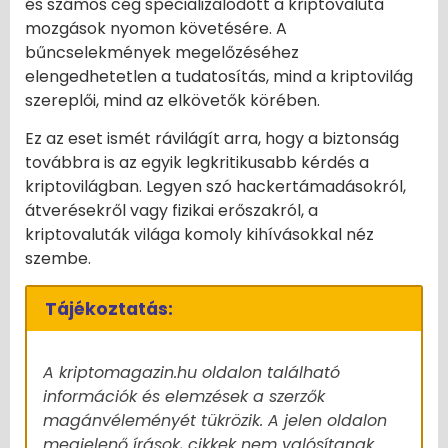
és számos cég specializálódott a kriptovaluta
mozgások nyomon követésére. A
bűncselekmények megelőzéséhez
elengedhetetlen a tudatosítás, mind a kriptovilág
szereplői, mind az elkövetők körében.
Ez az eset ismét rávilágít arra, hogy a biztonság
továbbra is az egyik legkritikusabb kérdés a
kriptovilágban. Legyen szó hackertámadásokról,
átverésekről vagy fizikai erőszakról, a
kriptovaluták világa komoly kihívásokkal néz
szembe.
Tájékoztatás:
A kriptomagazin.hu oldalon található
információk és elemzések a szerzők
magánvéleményét tükrözik. A jelen oldalon
megjelenő írások, cikkek nem valósítanak