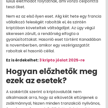
luxus életmódot folytatnak, ami vonzó célponttá
teszi őket.
Nem ez az első ilyen eset. Alig két hete egy francia
vállalkozó feleségét rabolták el, és szintén
kriptóban követeltek váltságdíjat. Az ügy végül
sikeresen zárult, a rendőrség elfogta a
gyanúsítottakat. Hasonló eset történt Kanadában
is novemberben, amikor egy vezérigazgatót
raboltak el hasonló céllal.
Ez is érdekelhet:
3 kripto jóslat 2025-re
Hogyan előzhetők meg
ezek az esetek?
A szakértők szerint a kriptovaluták nem
alkalmasak arra, hogy az elkövetők eltűnjenek a
zsákmánnyal, hiszen minden tranzakció nyilvános,