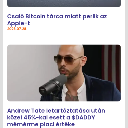
Csaló Bitcoin tárca miatt perlik az
Apple-t
2026.07.28.
Andrew Tate letartóztatása után
közel 45%-kal esett a $DADDY
mémérme piaci értéke