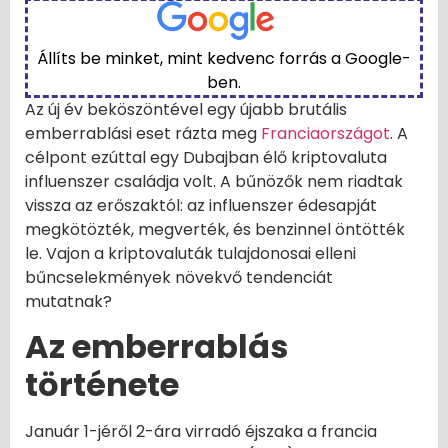
Állíts be minket, mint kedvenc forrás a Google-
ben.
Az új év beköszöntével egy újabb brutális
emberrablási eset rázta meg
Franciaországot
. A
célpont ezúttal egy Dubajban élő kriptovaluta
influenszer családja volt. A bűnözők nem riadtak
vissza az erőszaktól: az influenszer édesapját
megkötözték, megverték, és benzinnel öntötték
le. Vajon a kriptovaluták tulajdonosai elleni
bűncselekmények növekvő tendenciát
mutatnak?
Az emberrablás
története
Január 1-jéről 2-ára virradó éjszaka a francia