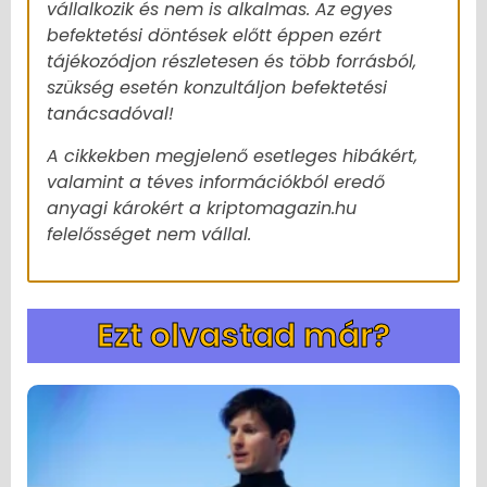
vállalkozik és nem is alkalmas. Az egyes
befektetési döntések előtt éppen ezért
tájékozódjon részletesen és több forrásból,
szükség esetén konzultáljon befektetési
tanácsadóval!
A cikkekben megjelenő esetleges hibákért,
valamint a téves információkból eredő
anyagi károkért a kriptomagazin.hu
felelősséget nem vállal.
Ezt olvastad már?