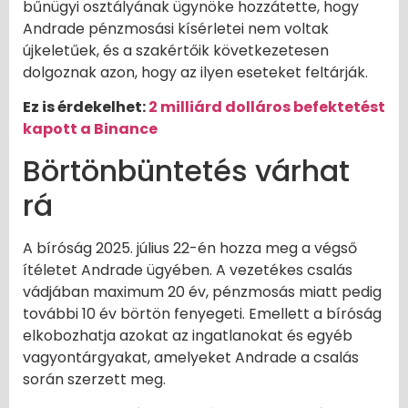
bűnügyi osztályának ügynöke hozzátette, hogy
Andrade pénzmosási kísérletei nem voltak
újkeletűek, és a szakértőik következetesen
dolgoznak azon, hogy az ilyen eseteket feltárják.
Ez is érdekelhet:
2 milliárd dolláros befektetést
kapott a Binance
Börtönbüntetés várhat
rá
A bíróság 2025. július 22-én hozza meg a végső
ítéletet Andrade ügyében. A vezetékes csalás
vádjában maximum 20 év, pénzmosás miatt pedig
további 10 év börtön fenyegeti. Emellett a bíróság
elkobozhatja azokat az ingatlanokat és egyéb
vagyontárgyakat, amelyeket Andrade a csalás
során szerzett meg.