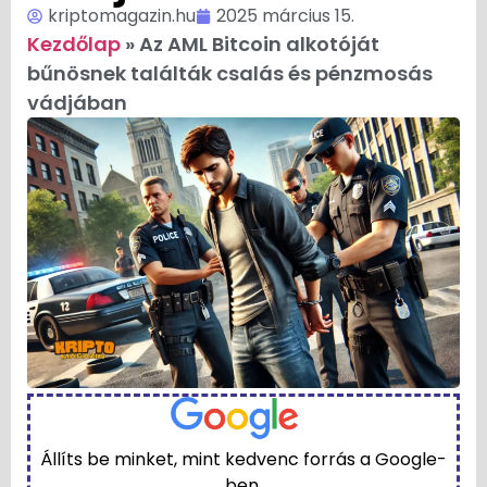
kriptomagazin.hu
2025 március 15.
Kezdőlap
»
Az AML Bitcoin alkotóját
bűnösnek találták csalás és pénzmosás
vádjában
Állíts be minket, mint kedvenc forrás a Google-
ben.