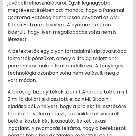
jövőbeli felhasználásáról. Egyik legnagyobb
megtévesztésében azt mondta, hogy a Panamai
Csatorna Hatóság hamarosan bevezeti az AML
Bitcoin-t tranzakcióihoz. A nyomozás során
kiderült, hogy ilyen megállapodás soha nem is
létezett.
A befektetők egy olyan forradalmi kriptovalutába
fektették pénzüket, amely állítólag fejlett anti-
pénzmosási funkciókkal rendelkezik. A tényleges
technológia azonban soha nem valósult meg a
várt módon.
A bírósági bizonyítékok szerint Andrade több mint
2 millió dollárt sikkasztott el az AML Bitcoin
eladásaiból. Ahelyett, hogy a projekt fejlesztésére
fordította volna a pénzt, luxuscikkeket vásárolt
belőle, köztük két luxusautót és két texasi
ingatlant. A nyomozás feltárta, hogy a befektetők
pénzét több banki számlán keresztül utalta