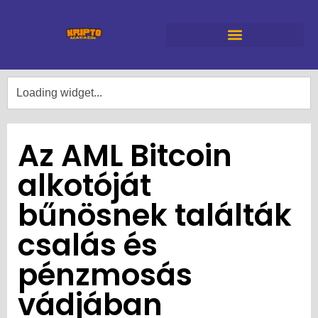
Az AML Bitcoin
alkotóját
bűnösnek találták
csalás és
pénzmosás
vádjában