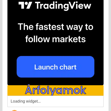
Árfolyamok